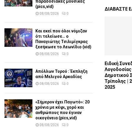
παραδοσιακές μουσικές
(pics,vid)
ΔΙΑΒΑΣΤΕ 
08/08/2026
0
Και εκεί που όλοι νόμιζαν
ότι τελείωσε… ο
Παναγιώτης Τσιλιμίγκρας
ξεσήκωσε το Λεωνίδιο (vid)
08/08/2026
0
Ειδική Συνε
Λογοδοσίας
Απόλλων Τυρού : Έκπληξη
Δημοτικού 
από Μελιγού Αρκαδίας
Τρίπολης | 2
08/08/2026
0
2025
«Σήμερον έχει Παγωτό»: 20
χρόνια με κέφι, χορό και
ανθρώπους που έγιναν
οικογένεια (pics,vid)
08/08/2026
0