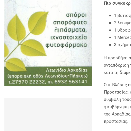
Πιο συγκεκρ
1 βυτιο
2 λεωφο
1 υδροφ
1 Merce
3 οχήμα
Η προσθήκη α
ανταπόκριση 
κατά τη διάρκ
Ο κ. Βλάσης 
Προστασίας, κ
συμβολή τους
η κυβέρνηση 
της Αρκαδίας
προστασίας.