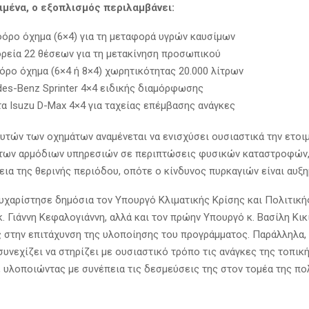
ιμένα, ο εξοπλισμός περιλαμβάνει:
φόρο όχημα (6×4) για τη μεταφορά υγρών καυσίμων
ρεία 22 θέσεων για τη μετακίνηση προσωπικού
όρο όχημα (6×4 ή 8×4) χωρητικότητας 20.000 λίτρων
des-Benz Sprinter 4×4 ειδικής διαμόρφωσης
τα Isuzu D-Max 4×4 για ταχείας επέμβασης ανάγκες
υτών των οχημάτων αναμένεται να ενισχύσει ουσιαστικά την ετοιμ
των αρμόδιων υπηρεσιών σε περιπτώσεις φυσικών καταστροφών, 
εια της θερινής περιόδου, οπότε ο κίνδυνος πυρκαγιών είναι αυξη
ευχαρίστησε δημόσια τον Υπουργό Κλιματικής Κρίσης και Πολιτική
. Γιάννη Κεφαλογιάννη, αλλά και τον πρώην Υπουργό κ. Βασίλη Κικί
 στην επιτάχυνση της υλοποίησης του προγράμματος. Παράλληλα,
συνεχίζει να στηρίζει με ουσιαστικό τρόπο τις ανάγκες της τοπικ
, υλοποιώντας με συνέπεια τις δεσμεύσεις της στον τομέα της πο