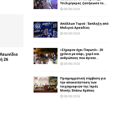
Τσιλιμίγκρας ξεσήκωσε το...
08/08/2026
Απόλλων Τυρού : Έκπληξη από
Μελιγού Αρκαδίας
08/08/2026
«Σήμερον έχει Παγωτό»: 20
χρόνια με κέφι, χορό και
 Λεωνίδιο
ανθρώπους που έγιναν...
ή 26
08/08/2026
Προγραμματική σύμβαση για
την αποκατάσταση των
τοιχογραφιών της Ιεράς
Μονής Επάνω Χρέπας
08/08/2026