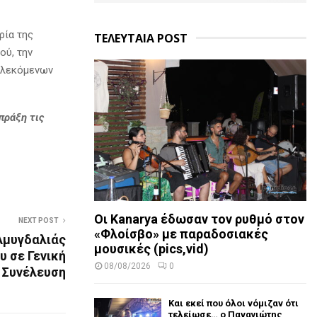
ρία της
ΤΕΛΕΥΤΑΙΑ POST
ού, την
μπλεκόμενων
πράξη τις
Οι Kanarya έδωσαν τον ρυθμό στον
NEXT POST
«Φλοίσβο» με παραδοσιακές
Αμυγδαλιάς
μουσικές (pics,vid)
υ σε Γενική
08/08/2026
0
Συνέλευση
Και εκεί που όλοι νόμιζαν ότι
τελείωσε… ο Παναγιώτης