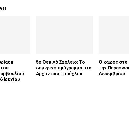
ΕΔΩ
δρίαση
5ο Θερινό Σχολείο: Το
Ο καιρός στο
 του
σημερινό πρόγραμμα στο
την Παρασκευ
Συμβουλίου
Αρχοντικό Τσούχλου
Δεκεμβρίου
6 Ιουνίου