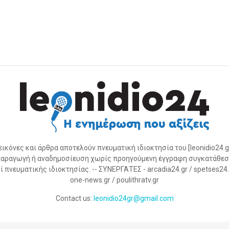
 εικόνες και άρθρα αποτελούν πνευματική ιδιοκτησία του [leonidio24.g
αραγωγή ή αναδημοσίευση χωρίς προηγούμενη έγγραφη συγκατάθεσ
 πνευματικής ιδιοκτησίας. -- ΣΥΝΕΡΓΑΤΕΣ - arcadia24.gr / spetses24.gr
one-news.gr / poulithratv.gr
Contact us:
leonidio24gr@gmail.com