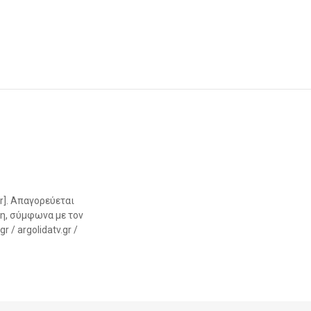
r]. Απαγορεύεται
η, σύμφωνα με τον
 / argolidatv.gr /