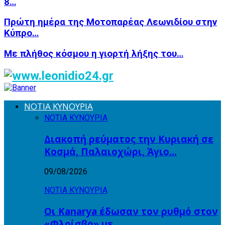
8…
Πρώτη ημέρα της Μοτοπαρέας Λεωνιδίου στην
Κύπρο…
Με πλήθος κόσμου η γιορτή λήξης του…
ΝΟΤΙΑ ΚΥΝΟΥΡΙΑ
ΝΟΤΙΑ ΚΥΝΟΥΡΙΑ
Διακοπή ρεύματος την Κυριακή σε
Κοσμά, Παλαιοχώρι, Άγιο…
09/08/2026
ΝΟΤΙΑ ΚΥΝΟΥΡΙΑ
Οι Kanarya έδωσαν τον ρυθμό στον
«Φλοίσβο» με…