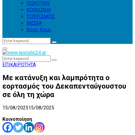
ΠΟΛΙΤΙΚΗ
ΚΟΙΝΩΝΙΑ
ΤΟΥΡΙΣΜΟΣ
MEDIA
Κους-Κους
Search
Search
for:
Primary
Menu
Search
Search
for:
ΕΠΙΚΑΙΡΟΤΗΤΑ
Με κατάνυξη και λαμπρότητα ο
εορτασμός του Δεκαπενταύγουστου
σε όλη τη χώρα
15/08/2025
15/08/2025
Κοινοποίηση