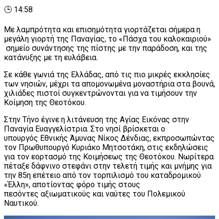
🕒 14:58
Με λαμπρότητα και επισημότητα γιορτάζεται σήμερα η
μεγάλη γιορτή της Παναγίας, το «Πάσχα του καλοκαιριού»
σημείο συνάντησης της πίστης με την παράδοση, και της
κατάνυξης με τη ευλάβεια.
Σε κάθε γωνιά της Ελλάδας, από τις πιο μικρές εκκλησίες
των νησιών, μέχρι τα απομονωμένα μοναστήρια στα βουνά,
χιλιάδες πιστοί συγκεντρώνονται για να τιμήσουν την
Κοίμηση της Θεοτόκου.
Στην Τήνο έγινε η λιτάνευση της Αγίας Εικόνας στην
Παναγία Ευαγγελίστρια. Στο νησί βρίσκεται ο
υπουργός Εθνικής Άμυνας Νίκος Δένδιας, εκπροσωπώντας
τον Πρωθυπουργό Κυριάκο Μητσοτάκη, στις εκδηλώσεις
για τον εορτασμό της Κοιμήσεως της Θεοτόκου. Νωρίτερα
πέταξε δάφνινο στεφάνι στην τελετή τιμής και μνήμης για
την 85η επέτειο από τον τορπιλισμό του καταδρομικού
«Έλλη», αποτίοντας φόρο τιμής στους
πεσόντες αξιωματικούς και ναύτες του Πολεμικού
Ναυτικού.