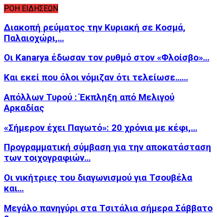
ΡΟΗ ΕΙΔΗΣΕΩΝ
Διακοπή ρεύματος την Κυριακή σε Κοσμά,
Παλαιοχώρι,…
Οι Kanarya έδωσαν τον ρυθμό στον «Φλοίσβο»…
Και εκεί που όλοι νόμιζαν ότι τελείωσε……
Απόλλων Τυρού : Έκπληξη από Μελιγού
Αρκαδίας
«Σήμερον έχει Παγωτό»: 20 χρόνια με κέφι,…
Προγραμματική σύμβαση για την αποκατάσταση
των τοιχογραφιών…
Οι νικήτριες του διαγωνισμού για Τσουβέλα
και…
Μεγάλο πανηγύρι στα Τσιτάλια σήμερα Σάββατο