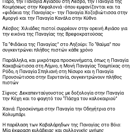
Πάρο, την Παναγία Αγιάσου στη Λέσβο, την Παναγία της
Κοιμήσεως στην Κεφαλονιά -όπου εμφανίζονται και τα
«φιδάκια της Παναγίας»- την Παναγία Χοζοβιώτισσα στην
Αμοργό και την Παναγία Κανάλα στην Κύθνο.
Λέσβος: Χιλιάδες πιστοί συρρέουν στην ορεινή Αγιάσο για
την εικόνα της Παναγίας της Βρεφοκρατούσας
Τα “Φιδάκια της Παναγίας” στο Ληξούρι: Το “θαύμα” που
συγκεντρώνει πλήθος πιστών κάθε χρόνο
Παράλληλα, και μικρότερα προσκυνήματα, όπως η Παναγία
Κακαβιώτισσα στη Λήμνο, η Μονή Παναγίας Τσαμπίκας στη
Ρόδο, η Παναγία Σπηλιανή στη Νίσυρο και η Παναγία
Προυσιώτισσα στην Ευρυτανία, συγκεντρώνουν πλήθος
πιστών
Σίφνος: Δεκαπενταύγουστος με δοξολογία στην Παναγία
την Κόχη και το φαγητό του “Πάσχα του καλοκαιριού”
Χανιά: Προσκύνημα στην Παναγία την Οδηγήτρια στο
Κολυμπάρι
Η παρέλαση των Καβαλάρηδων της Παναγίας στο Βόιο:
Μία έκφραση ευλάβειας και συλλογικής μνήμης