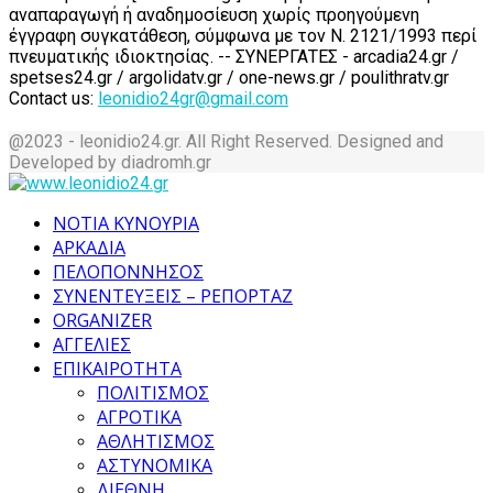
αναπαραγωγή ή αναδημοσίευση χωρίς προηγούμενη
έγγραφη συγκατάθεση, σύμφωνα με τον Ν. 2121/1993 περί
πνευματικής ιδιοκτησίας. -- ΣΥΝΕΡΓΑΤΕΣ - arcadia24.gr /
spetses24.gr / argolidatv.gr / one-news.gr / poulithratv.gr
Contact us:
leonidio24gr@gmail.com
@2023 - leonidio24.gr. All Right Reserved. Designed and
Developed by diadromh.gr
Facebook
Twitter
Instagram
Pinterest
Tumblr
Youtube
ΝΟΤΙΑ ΚΥΝΟΥΡΙΑ
ΑΡΚΑΔΙΑ
ΠΕΛΟΠΟΝΝΗΣΟΣ
ΣΥΝΕΝΤΕΥΞΕΙΣ – ΡΕΠΟΡΤΑΖ
ORGANIZER
ΑΓΓΕΛΙΕΣ
ΕΠΙΚΑΙΡΟΤΗΤΑ
ΠΟΛΙΤΙΣΜΟΣ
ΑΓΡΟΤΙΚΑ
ΑΘΛΗΤΙΣΜΟΣ
ΑΣΤΥΝΟΜΙΚΑ
ΔΙΕΘΝΗ