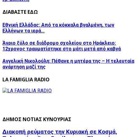
ΔΙΑΒΑΣΤΕ ΕΔΩ
Εθνική Ελλάδας: Από τα κόκκαλα βγαλμένη, των
Ελλήνων τα ιερά…
Άγριο ξύλο σε διάδρομο σχολείου στο Ηράκλειο:
12χρονος τραυματίστηκε στο μάτι μετά από καβγά
Αγγελική Νικολούλη: Πέθανε η μητέρα της – Η τελευταία
ανάρτηση μαζί της
LA FAMIGLIA RADIO
ΔΗΜΟΣ ΝΟΤΙΑΣ ΚΥΝΟΥΡΙΑΣ
Διακοπή ρεύματος την Κυριακή σε Κοσμά,