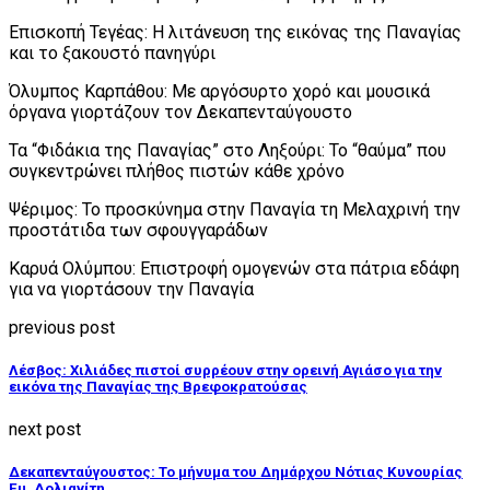
Επισκοπή Τεγέας: Η λιτάνευση της εικόνας της Παναγίας
και το ξακουστό πανηγύρι
Όλυμπος Καρπάθου: Mε αργόσυρτο χορό και μουσικά
όργανα γιορτάζουν τον Δεκαπενταύγουστο
Τα “Φιδάκια της Παναγίας” στο Ληξούρι: Το “θαύμα” που
συγκεντρώνει πλήθος πιστών κάθε χρόνο
Ψέριμος: Το προσκύνημα στην Παναγία τη Μελαχρινή την
προστάτιδα των σφουγγαράδων
Καρυά Ολύμπου: Επιστροφή ομογενών στα πάτρια εδάφη
για να γιορτάσουν την Παναγία
previous post
Λέσβος: Χιλιάδες πιστοί συρρέουν στην ορεινή Αγιάσο για την
εικόνα της Παναγίας της Βρεφοκρατούσας
next post
Δεκαπενταύγουστος: Το μήνυμα του Δημάρχου Νότιας Κυνουρίας
Εμ. Δολιανίτη