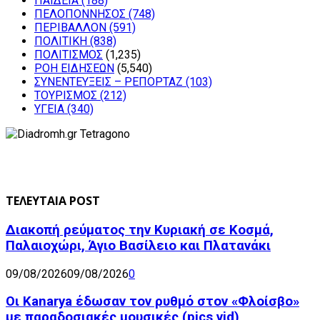
ΠΑΙΔΕΙΑ
(188)
ΠΕΛΟΠΟΝΝΗΣΟΣ
(748)
ΠΕΡΙΒΑΛΛΟΝ
(591)
ΠΟΛΙΤΙΚΗ
(838)
ΠΟΛΙΤΙΣΜΟΣ
(1,235)
ΡΟΗ ΕΙΔΗΣΕΩΝ
(5,540)
ΣΥΝΕΝΤΕΥΞΕΙΣ – ΡΕΠΟΡΤΑΖ
(103)
ΤΟΥΡΙΣΜΟΣ
(212)
ΥΓΕΙΑ
(340)
ΤΕΛΕΥΤΑΙΑ POST
Διακοπή ρεύματος την Κυριακή σε Κοσμά,
Παλαιοχώρι, Άγιο Βασίλειο και Πλατανάκι
09/08/2026
09/08/2026
0
Οι Kanarya έδωσαν τον ρυθμό στον «Φλοίσβο»
με παραδοσιακές μουσικές (pics,vid)