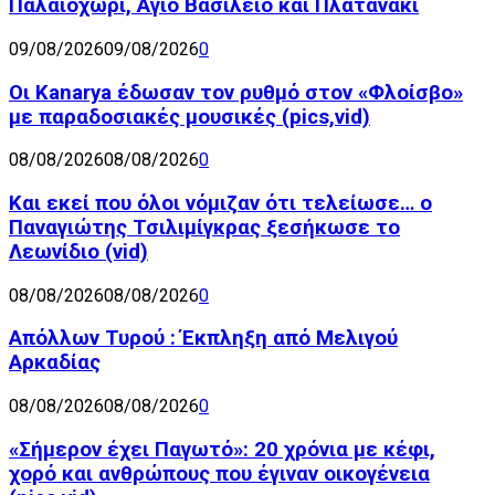
Παλαιοχώρι, Άγιο Βασίλειο και Πλατανάκι
09/08/2026
09/08/2026
0
Οι Kanarya έδωσαν τον ρυθμό στον «Φλοίσβο»
με παραδοσιακές μουσικές (pics,vid)
08/08/2026
08/08/2026
0
Και εκεί που όλοι νόμιζαν ότι τελείωσε… ο
Παναγιώτης Τσιλιμίγκρας ξεσήκωσε το
Λεωνίδιο (vid)
08/08/2026
08/08/2026
0
Απόλλων Τυρού : Έκπληξη από Μελιγού
Αρκαδίας
08/08/2026
08/08/2026
0
«Σήμερον έχει Παγωτό»: 20 χρόνια με κέφι,
χορό και ανθρώπους που έγιναν οικογένεια