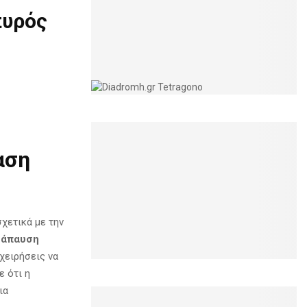
πυρός
αση
σχετικά με την
τάπαυση
ιχειρήσεις να
ε ότι η
ια