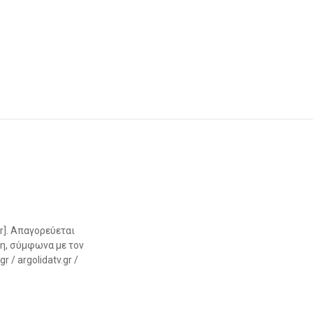
r]. Απαγορεύεται
η, σύμφωνα με τον
 / argolidatv.gr /