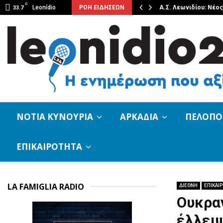
C
και ιστορικά τεκμήρια για…
Leonídio
ΡΟΗ ΕΙΔΗΣΕΩΝ
Α.Σ. Λεωνιδίου: Νέο
33.7
ΝΟΤΙΑ ΚΥΝΟΥΡΙΑ
ΑΡΚΑΔΙΑ
ΠΕΛΟΠ
ΕΠΙΚΑΙΡΟΤΗΤΑ
LA FAMIGLIA RADIO
ΔΙΕΘΝΗ
ΕΠΙΚΑΙ
Ουκραν
έλλει