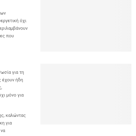
των
υεργετική όχι
περιλαμβάνουν
τες που
Ρωσία για τη
ς έχουν ήδη
,
χι μόνο για
ης, καλώντας
κη για
 να