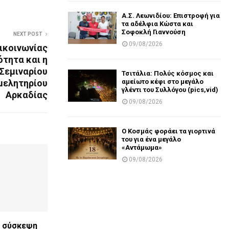
Α.Σ. Λεωνιδίου: Επιστροφή για
τα αδέλφια Κώστα και
Σοφοκλή Γιαννούση
NEXT POST
09/08/2026
ικοινωνίας
ότητα και η
 Σεμιναρίου
Τσιτάλια: Πολύς κόσμος και
αμείωτο κέφι στο μεγάλο
μελητηρίου
γλέντι του Συλλόγου (pics,vid)
Αρκαδίας
09/08/2026
Ο Κοσμάς φοράει τα γιορτινά
του για ένα μεγάλο
«Αντάμωμα»
09/08/2026
ή σύσκεψη