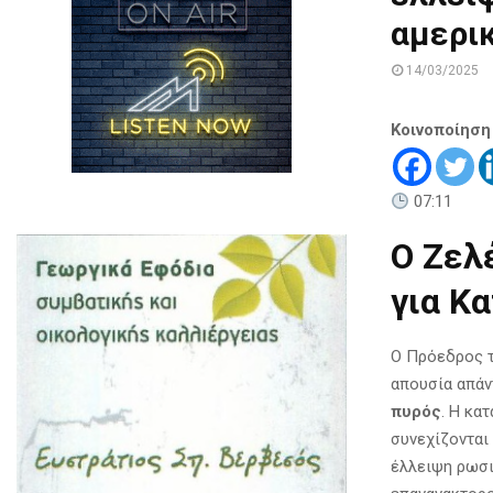
αμερι
14/03/2025
Κοινοποίηση
07:11
Ο Ζελ
για Κ
Ο Πρόεδρος τ
απουσία απάν
πυρός
. Η κα
συνεχίζονται 
έλλειψη ρωσι