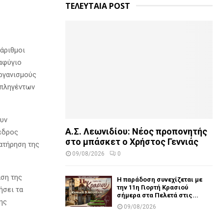
ΤΕΛΕΥΤΑΙΑ POST
άριθμοι
ταφύγιο
οργανισμούς
 πληγέντων
ουν
Α.Σ. Λεωνιδίου: Νέος προπονητής
όεδρος
στο μπάσκετ ο Χρήστος Γεννιάς
ιατήρηση της
09/08/2026
0
αση της
Η παράδοση συνεχίζεται με
την 11η Γιορτή Κρασιού
ήσει τα
σήμερα στα Πελετά στις...
ης
09/08/2026