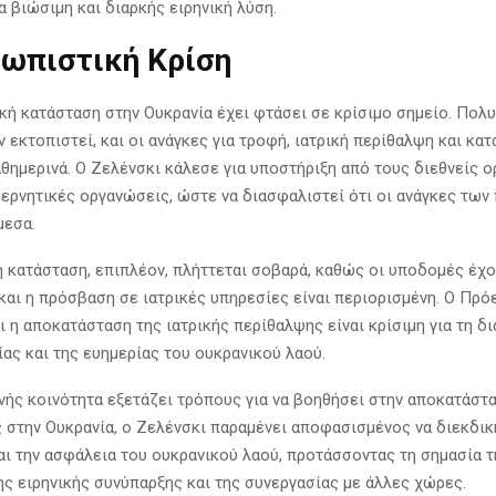
α βιώσιμη και διαρκής ειρηνική λύση.
ωπιστική Κρίση
κή κατάσταση στην Ουκρανία έχει φτάσει σε κρίσιμο σημείο. Πολυ
 εκτοπιστεί, και οι ανάγκες για τροφή, ιατρική περίθαλψη και κα
αθημερινά. Ο Ζελένσκι κάλεσε για υποστήριξη από τους διεθνείς 
υβερνητικές οργανώσεις, ώστε να διασφαλιστεί ότι οι ανάγκες των
μεσα.
ή κατάσταση, επιπλέον, πλήττεται σοβαρά, καθώς οι υποδομές έχ
και η πρόσβαση σε ιατρικές υπηρεσίες είναι περιορισμένη. Ο Πρ
 η αποκατάσταση της ιατρικής περίθαλψης είναι κρίσιμη για τη δ
ίας και της ευημερίας του ουκρανικού λαού.
νής κοινότητα εξετάζει τρόπους για να βοηθήσει στην αποκατάστ
 στην Ουκρανία, ο Ζελένσκι παραμένει αποφασισμένος να διεκδικ
αι την ασφάλεια του ουκρανικού λαού, προτάσσοντας τη σημασία τ
ης ειρηνικής συνύπαρξης και της συνεργασίας με άλλες χώρες.