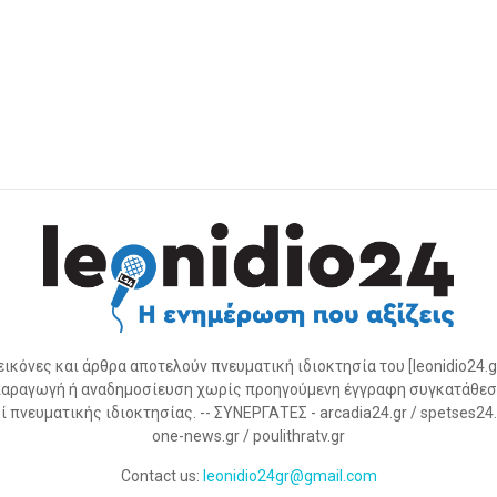
 εικόνες και άρθρα αποτελούν πνευματική ιδιοκτησία του [leonidio24.g
αραγωγή ή αναδημοσίευση χωρίς προηγούμενη έγγραφη συγκατάθεσ
 πνευματικής ιδιοκτησίας. -- ΣΥΝΕΡΓΑΤΕΣ - arcadia24.gr / spetses24.gr
one-news.gr / poulithratv.gr
Contact us:
leonidio24gr@gmail.com