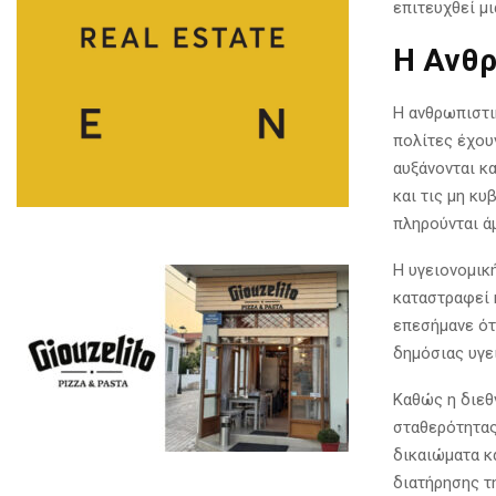
επιτευχθεί μι
Η Ανθρ
Η ανθρωπιστι
πολίτες έχουν
αυξάνονται κ
και τις μη κ
πληρούνται ά
Η υγειονομικ
καταστραφεί 
επεσήμανε ότι
δημόσιας υγε
Καθώς η διεθ
σταθερότητας
δικαιώματα κ
διατήρησης τ