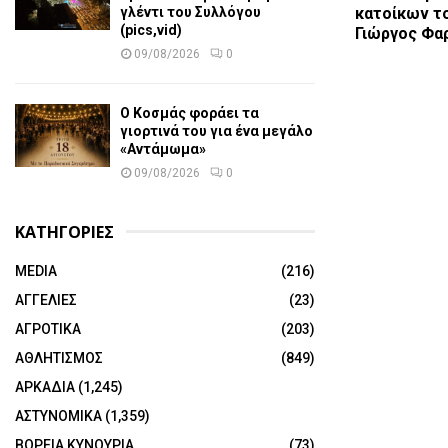
γλέντι του Συλλόγου
κατοίκων τ
(pics,vid)
Γιώργος Φαρ
09/08/2026
0
Ο Κοσμάς φοράει τα
γιορτινά του για ένα μεγάλο
«Αντάμωμα»
09/08/2026
0
ΚΑΤΗΓΟΡΙΕΣ
MEDIA
(216)
ΑΓΓΕΛΙΕΣ
(23)
ΑΓΡΟΤΙΚΑ
(203)
ΑΘΛΗΤΙΣΜΟΣ
(849)
ΑΡΚΑΔΙΑ
(1,245)
ΑΣΤΥΝΟΜΙΚΑ
(1,359)
ΒΟΡΕΙΑ ΚΥΝΟΥΡΙΑ
(73)