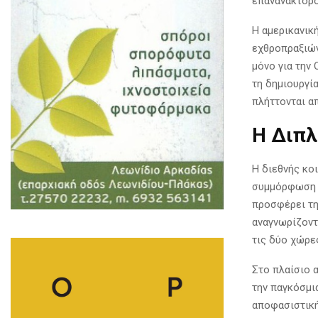
επανανακτορο
Η αμερικανικ
εχθροπραξιών 
μόνο για την 
τη δημιουργί
πλήττονται α
Η Διπλ
Η διεθνής κοι
συμμόρφωση μ
προσφέρει τη 
αναγνωρίζοντ
τις δύο χώρες
Στο πλαίσιο 
την παγκόσμια
αποφασιστική