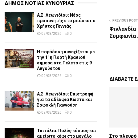
ΔΗΜΟΣ ΝΟΤΙΑΣ ΚΥΝΟΥΡΙΑΣ
Α.Σ. Λεωνιδίου: Νέος
προπονητής στο μπάσκετ ο
PREVIOUS POST
Χρήστος Γεννιάς
Φινλανδία 
09/08/2026
0
Συμφωνία 
Η παράδοση συνεχίζεται με
την 11η Γιορτή Κρασιού
σήμερα στα Πελετά στις 9
Αυγούστου
09/08/2026
0
ΔΙΑΒΑΣΤΕ 
Α.Σ. Λεωνιδίου: Επιστροφή
για τα αδέλφια Κώστα και
Σοφοκλή Γιαννούση
09/08/2026
0
Τσιτάλια: Πολύς κόσμος και
Στο πλευρό
αμείωτο κέφι στο μεγάλο