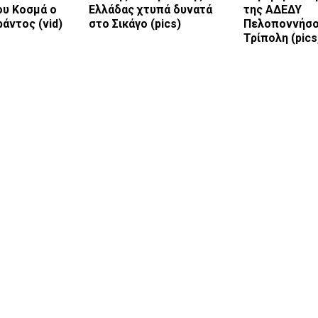
ου Κοσμά ο
Ελλάδας χτυπά δυνατά
της ΑΔΕΔΥ
άντος (vid)
στο Σικάγο (pics)
Πελοποννήσο
Τρίπολη (pics