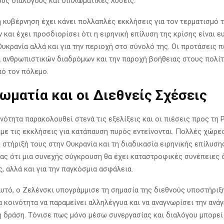
ύς διαλόγους και διπλωματικές λύσεις.
ή κυβέρνηση έχει κάνει πολλαπλές εκκλήσεις για τον τερματισμό 
και έχει προσδιορίσει ότι η ειρηνική επίλυση της κρίσης είναι ε
Ουκρανία αλλά και για την περιοχή στο σύνολό της. Οι προτάσεις 
α ανθρωπιστικών διαδρόμων και την παροχή βοήθειας στους πολί
πό τον πόλεμο.
ωματία και οι Διεθνείς Σχέσεις
νότητα παρακολουθεί στενά τις εξελίξεις και οι πιέσεις προς τη 
ε τις εκκλήσεις για κατάπαυση πυρός εντείνονται. Πολλές χώρε
στήριξή τους στην Ουκρανία και τη διαδικασία ειρηνικής επίλυσης
ας ότι μια συνεχής σύγκρουση θα έχει καταστροφικές συνέπειες ό
, αλλά και για την παγκόσμια ασφάλεια.
αυτό, ο Ζελένσκι υπογράμμισε τη σημασία της διεθνούς υποστήριξ
 κοινότητα να παραμείνει αλληλέγγυα και να αναγνωρίσει την ανάγ
 δράση. Τόνισε πως μόνο μέσω συνεργασίας και διαλόγου μπορεί