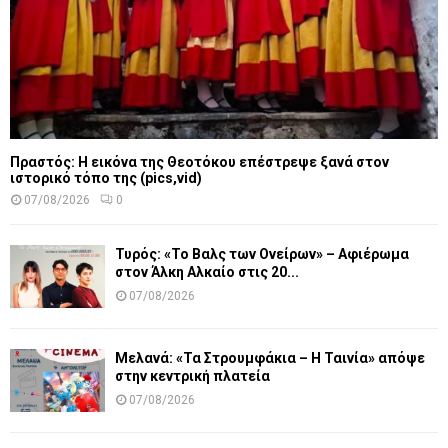
Πραστός: Η εικόνα της Θεοτόκου επέστρεψε ξανά στον
ιστορικό τόπο της (pics,vid)
07/08/2026
0
Τυρός: «Το Βαλς των Ονείρων» – Αφιέρωμα
στον Άλκη Αλκαίο στις 20...
07/08/2026
Μελανά: «Τα Στρουμφάκια – Η Ταινία» απόψε
στην κεντρική πλατεία
07/08/2026