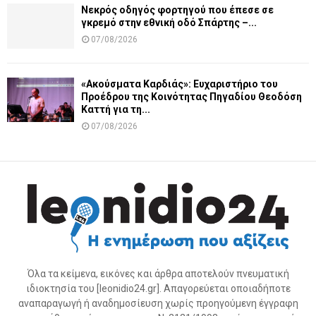
Νεκρός οδηγός φορτηγού που έπεσε σε
γκρεμό στην εθνική οδό Σπάρτης –...
07/08/2026
«Ακούσματα Καρδιάς»: Ευχαριστήριο του
Προέδρου της Κοινότητας Πηγαδίου Θεοδόση
Καττή για τη...
07/08/2026
Όλα τα κείμενα, εικόνες και άρθρα αποτελούν πνευματική
ιδιοκτησία του [leonidio24.gr]. Απαγορεύεται οποιαδήποτε
αναπαραγωγή ή αναδημοσίευση χωρίς προηγούμενη έγγραφη