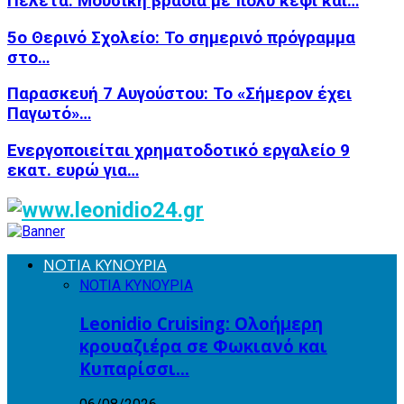
Πελετά: Μουσική βραδιά με πολύ κέφι και…
5ο Θερινό Σχολείο: Το σημερινό πρόγραμμα
στο…
Παρασκευή 7 Αυγούστου: Το «Σήμερον έχει
Παγωτό»…
Ενεργοποιείται χρηματοδοτικό εργαλείο 9
εκατ. ευρώ για…
ΝΟΤΙΑ ΚΥΝΟΥΡΙΑ
ΝΟΤΙΑ ΚΥΝΟΥΡΙΑ
Leonidio Cruising: Ολοήμερη
κρουαζιέρα σε Φωκιανό και
Κυπαρίσσι…