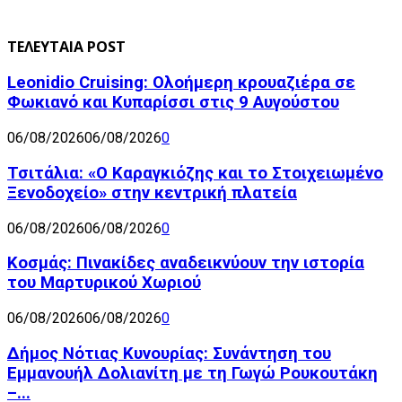
ΤΕΛΕΥΤΑΙΑ POST
Leonidio Cruising: Ολοήμερη κρουαζιέρα σε
Φωκιανό και Κυπαρίσσι στις 9 Αυγούστου
06/08/2026
06/08/2026
0
Τσιτάλια: «Ο Καραγκιόζης και το Στοιχειωμένο
Ξενοδοχείο» στην κεντρική πλατεία
06/08/2026
06/08/2026
0
Κοσμάς: Πινακίδες αναδεικνύουν την ιστορία
του Μαρτυρικού Χωριού
06/08/2026
06/08/2026
0
Δήμος Νότιας Κυνουρίας: Συνάντηση του
Εμμανουήλ Δολιανίτη με τη Γωγώ Ρουκουτάκη
–...