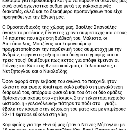
ευκαιρία για ξεμούδιασμα και για να πάρουν οι διεθνείς μας
σιγά-σιγά αγωνιστικό ρυθμό μετά τις καλοκαιρινές
διακοπές, αλλά και το δεκαήμερο προπονήσεων που είχε
προηγηθεί για την Εθνική μας.
Ο Ομοσπονδιακός της χώρας μας, Βασίλης Σπανούλης
άνοιξε το ροτέισον, δίνοντας χρόνο συμμετοχής και στους
14 παίκτες που είχε στη διάθεσή του. Μάλιστα, οι
Λιοτόπουλος, Μπαζίνας και Σαμονυούροφ
πραγματοποίησαν την παρθενική τους συμμετοχή με την
Ανδρών, αφήνοντας εξαιρετικά δείγματα γραφής και οι
τρεις τους! Θυμίζουμε πως εκτός για απόψε έμειναν οι
Γιάννης και Κώστας Αντετοκούνμπο, ο Τολιόπουλος, ο
Νετζήπογλου και ο Νικολαΐδης.
Όσον αφορά στην έκβαση του αγώνα, το παιχνίδι ήταν
κλειστό και χωρίς ιδιαίτερα καλό ρυθμό στη μεγαλύτερη
διάρκειά του, απόρροια φυσικά και του ότι οι δύο ομάδες
βρίσκονται ακόμα στο «χτίσιμο». Στην τελευταία περίοδο
ωστόσο, η «γαλανόλευκη» πάτησε το πόδι στο… γκάζι,
έβαλε τον κόσμο στην εξίσωση του ματς και με επιμέρους
22-11 έφτασε εύκολα στη νίκη.
Κορυφαίος για την Εθνική μας ήταν ο Ντίνος Μήτογλου με