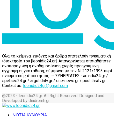
Όλα τα κείμενα, εικόνες και άρθρα αποτελούν πνευματική
ιδιοκτησία του [leonidio24.gr]. Απαγορεύεται οποιαδήποτε
αναπαραγωγή ή αναδημοσίευση χωρίς προηγούμενη
έγγραφη συγκατάθεση, σύμφωνα με τον Ν. 2121/1993 περί
πνευματικής ιδιοκτησίας. -- ΣΥΝΕΡΓΑΤΕΣ - arcadia24.gr /
spetses24.gr / argolidatv.gr / one-news.gr / poulithratv.gr
Contact us:
leonidio24gr@gmail.com
@2023 - leonidio24.gr. All Right Reserved. Designed and
Developed by diadromh.gr
Facebook
Twitter
Instagram
Pinterest
Tumblr
Youtube
ΝΟΤΙΑ ΚΥΝΟΥΡΙΑ