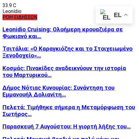
33.9
C
Leonídio
EL
ΡΟΗ ΕΙΔΗΣΕΩΝ
Leonidio Cruising: Ολοήμερη κρουαζιέρα σε
Φωκιανό και…
Τσιτάλια: «Ο Καραγκιόζης και το Στοιχειωμένο
Ξενοδοχείο»…
Κοσμάς: Πινακίδες αναδεικνύουν την ιστορία
του Μαρτυρικού…
Δήμος Νότιας Κυνουρίας: Συνάντηση του
Εμμανουήλ Δολιανίτη…
Πελετά: Τιμήθηκε σήμερα η Μεταμόρφωση του
Σωτήρος…
Παρασκευή 7 Αυγούστου: Η γιορτή λήξης του…