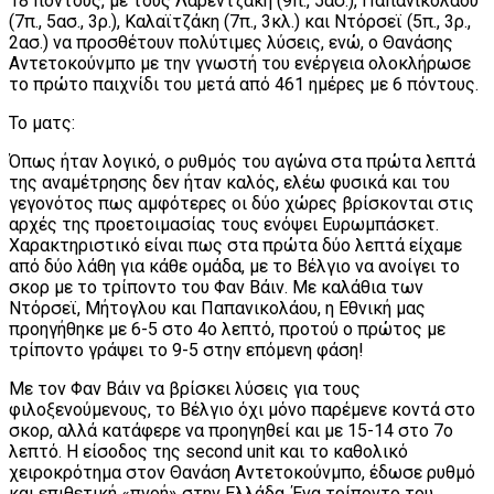
18 πόντους, με τους Λαρεντζάκη (9π., 5ασ.), Παπανικολάου
(7π., 5ασ., 3ρ.), Καλαϊτζάκη (7π., 3κλ.) και Ντόρσεϊ (5π., 3ρ.,
2ασ.) να προσθέτουν πολύτιμες λύσεις, ενώ, ο Θανάσης
Αντετοκούνμπο με την γνωστή του ενέργεια ολοκλήρωσε
το πρώτο παιχνίδι του μετά από 461 ημέρες με 6 πόντους.
Το ματς:
Όπως ήταν λογικό, ο ρυθμός του αγώνα στα πρώτα λεπτά
της αναμέτρησης δεν ήταν καλός, ελέω φυσικά και του
γεγονότος πως αμφότερες οι δύο χώρες βρίσκονται στις
αρχές της προετοιμασίας τους ενόψει Ευρωμπάσκετ.
Χαρακτηριστικό είναι πως στα πρώτα δύο λεπτά είχαμε
από δύο λάθη για κάθε ομάδα, με το Βέλγιο να ανοίγει το
σκορ με το τρίποντο του Φαν Βάιν. Με καλάθια των
Ντόρσεϊ, Μήτογλου και Παπανικολάου, η Εθνική μας
προηγήθηκε με 6-5 στο 4ο λεπτό, προτού ο πρώτος με
τρίποντο γράψει το 9-5 στην επόμενη φάση!
Με τον Φαν Βάιν να βρίσκει λύσεις για τους
φιλοξενούμενους, το Βέλγιο όχι μόνο παρέμενε κοντά στο
σκορ, αλλά κατάφερε να προηγηθεί και με 15-14 στο 7ο
λεπτό. Η είσοδος της second unit και το καθολικό
χειροκρότημα στον Θανάση Αντετοκούνμπο, έδωσε ρυθμό
και επιθετική «πνοή» στην Ελλάδα. Ένα τρίποντο του