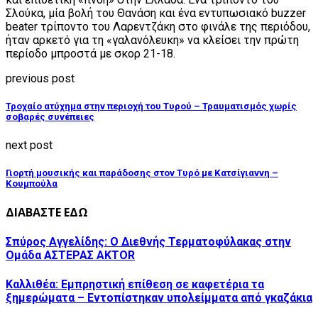
Σλούκα, μία βολή του Θανάση και ένα εντυπωσιακό buzzer
beater τρίποντο του Λαρεντζάκη στο φινάλε της περιόδου,
ήταν αρκετό για τη «γαλανόλευκη» να κλείσει την πρώτη
περίοδο μπροστά με σκορ 21-18.
previous post
Τροχαίο ατύχημα στην περιοχή του Τυρού – Τραυματισμός χωρίς
σοβαρές συνέπειες
next post
Γιορτή μουσικής και παράδοσης στον Τυρό με Κατσίγιαννη –
Κουμπούλα
ΔΙΑΒΑΣΤΕ ΕΔΩ
Σπύρος Αγγελίδης: Ο Διεθνής Τερματοφύλακας στην
Ομάδα ΑΣΤΕΡΑΣ AKTOR
Καλλιθέα: Εμπρηστική επίθεση σε καφετέρια τα
ξημερώματα – Eντοπίστηκαν υπολείμματα από γκαζάκια