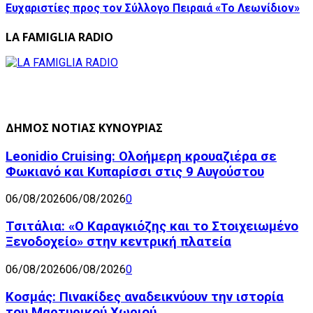
Ευχαριστίες προς τον Σύλλογο Πειραιά «Το Λεωνίδιον»
LA FAMIGLIA RADIO
ΔΗΜΟΣ ΝΟΤΙΑΣ ΚΥΝΟΥΡΙΑΣ
Leonidio Cruising: Ολοήμερη κρουαζιέρα σε
Φωκιανό και Κυπαρίσσι στις 9 Αυγούστου
06/08/2026
06/08/2026
0
Τσιτάλια: «Ο Καραγκιόζης και το Στοιχειωμένο
Ξενοδοχείο» στην κεντρική πλατεία
06/08/2026
06/08/2026
0
Κοσμάς: Πινακίδες αναδεικνύουν την ιστορία
του Μαρτυρικού Χωριού