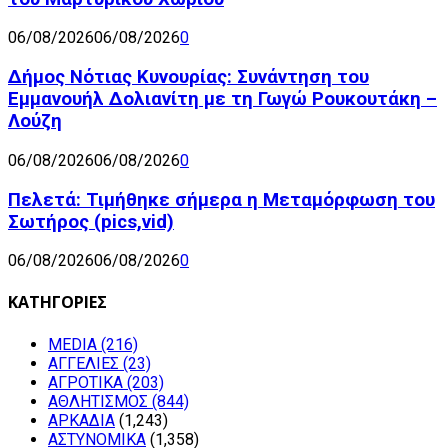
06/08/2026
06/08/2026
0
Δήμος Νότιας Κυνουρίας: Συνάντηση του
Εμμανουήλ Δολιανίτη με τη Γωγώ Ρουκουτάκη –
Λούζη
06/08/2026
06/08/2026
0
Πελετά: Τιμήθηκε σήμερα η Μεταμόρφωση του
Σωτήρος (pics,vid)
06/08/2026
06/08/2026
0
ΚΑΤΗΓΟΡΙΕΣ
MEDIA
(216)
ΑΓΓΕΛΙΕΣ
(23)
ΑΓΡΟΤΙΚΑ
(203)
ΑΘΛΗΤΙΣΜΟΣ
(844)
ΑΡΚΑΔΙΑ
(1,243)
ΑΣΤΥΝΟΜΙΚΑ
(1,358)