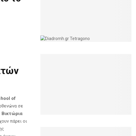
πτών
hool of
αρθενώνα σε
ς
Βικτώρια
χουν πάρει οι
ης