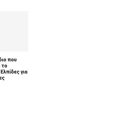
διο που
 το
 Ελπίδες για
ες