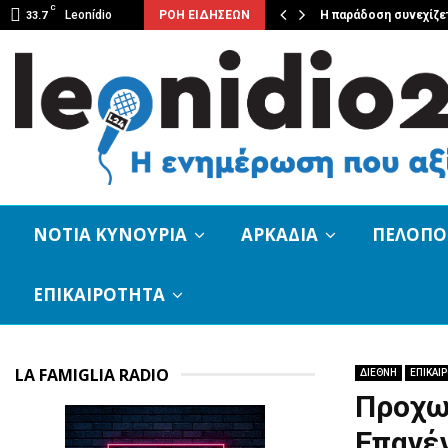
C
ή σε Κοσμά, Παλαιοχώρι,…
Leonídio
ΡΟΗ ΕΙΔΗΣΕΩΝ
Η παράδοση συνεχίζετ
33.7
ΝΟΤΙΑ ΚΥΝΟΥΡΙΑ
ΑΡΚΑΔΙΑ
ΠΕΛΟΠ
ΕΠΙΚΑΙΡΟΤΗΤΑ
LA FAMIGLIA RADIO
ΔΙΕΘΝΗ
ΕΠΙΚΑΙ
Προχω
Επανέ