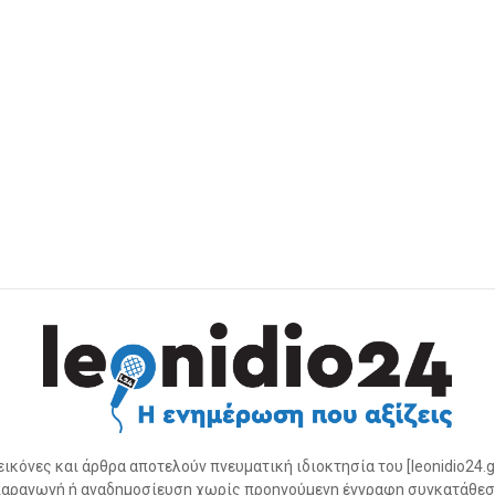
 εικόνες και άρθρα αποτελούν πνευματική ιδιοκτησία του [leonidio24.g
αραγωγή ή αναδημοσίευση χωρίς προηγούμενη έγγραφη συγκατάθεσ