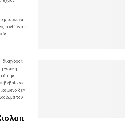
ς έχουν
υ μπορεί να
α, τονίζοντας
κία.
ς
, δικηγόρος
τη νομική
τά την
 επιβεβαίωσε
τικείμενο δεν
δικαίωμα του
Χίσλοπ