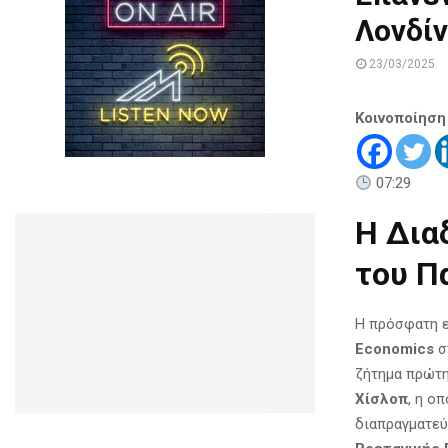
Λονδί
23/03/2025
Κοινοποίηση
07:29
Η Δια
του Π
Η πρόσφατη 
Economics
σ
ζήτημα πρώτη
Χίσλοπ
, η ο
διαπραγματεύ