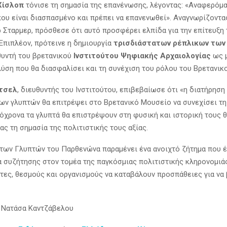
Χίσλοπ
τόνισε τη σημασία της επανένωσης, λέγοντας: «Αναφερόμα
που είναι διασπασμένο και πρέπει να επανενωθεί». Αναγνωρίζοντας
ρ Σταρμερ, πρόσθεσε ότι αυτό προσφέρει ελπίδα για την επίτευξη 
Επιπλέον, πρότεινε η δημιουργία
τρισδιάστατων ρέπλικων των
θυντή του βρετανικού
Ινστιτούτου Ψηφιακής Αρχαιολογίας
ως 
λύση που θα διασφαλίσει και τη συνέχιση του ρόλου του Βρετανικ
τσελ
, διευθυντής του Ινστιτούτου, επιβεβαίωσε ότι «η διατήρηση
ων γλυπτών θα επιτρέψει στο Βρετανικό Μουσείο να συνεχίσει τη
τόχρονα τα γλυπτά θα επιστρέψουν στη φυσική και ιστορική τους θ
ς τη σημασία της πολιτιστικής τους αξίας.
των Γλυπτών του Παρθενώνα παραμένει ένα ανοιχτό ζήτημα που έχ
α συζήτησης στον τομέα της παγκόσμιας πολιτιστικής κληρονομιά
ες, θεσμούς και οργανισμούς να καταβάλουν προσπάθειες για να 
 Νατάσα Καντζάβελου