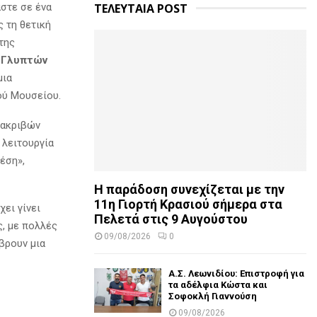
ΤΕΛΕΥΤΑΙΑ POST
στε σε ένα
 τη θετική
της
 Γλυπτών
μια
ού Μουσείου.
 ακριβών
 λειτουργία
έση»,
Η παράδοση συνεχίζεται με την
11η Γιορτή Κρασιού σήμερα στα
ει γίνει
Πελετά στις 9 Αυγούστου
ς, με πολλές
09/08/2026
0
βρουν μια
Α.Σ. Λεωνιδίου: Επιστροφή για
τα αδέλφια Κώστα και
Σοφοκλή Γιαννούση
09/08/2026