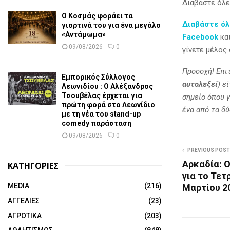
Διαβάστε όλε
Ο Κοσμάς φοράει τα
Διαβάστε όλ
γιορτινά του για ένα μεγάλο
«Αντάμωμα»
Facebook
κα
09/08/2026
0
γίνετε μέλος
Προσοχή! Επι
Εμπορικός Σύλλογος
αυτολεξεί
) ε
Λεωνιδίου : Ο Αλέξανδρος
Τσουβέλας έρχεται για
σημείο όπου γ
πρώτη φορά στο Λεωνίδιο
ένα από τα δύ
με τη νέα του stand-up
comedy παράσταση
09/08/2026
0
PREVIOUS POST
Αρκαδία: 
ΚΑΤΗΓΟΡΙΕΣ
για το Τετ
MEDIA
(216)
Μαρτίου 2
ΑΓΓΕΛΙΕΣ
(23)
ΑΓΡΟΤΙΚΑ
(203)