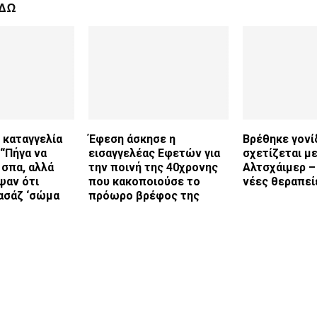
ΕΔΩ
 καταγγελία
Έφεση άσκησε η
Βρέθηκε γονί
 “Πήγα να
εισαγγελέας Εφετών για
σχετίζεται με
σπα, αλλά
την ποινή της 40χρονης
Αλτσχάιμερ –
ψαν ότι
που κακοποιούσε το
νέες θεραπεί
ασάζ ‘σώμα
πρόωρο βρέφος της