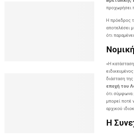
Βρετανικής 
προχωρήσει π
Η πρόεδρος τ
αποτελέσει μ
ότι παραμένει
Νομική
«Η κατάσταση
ειδικευμένος
διάσταση της
εποχή του Λ
ότι σύμφωνα 
μπορεί ποτέ ν
αρχικού ιδιοκ
Η Συνε