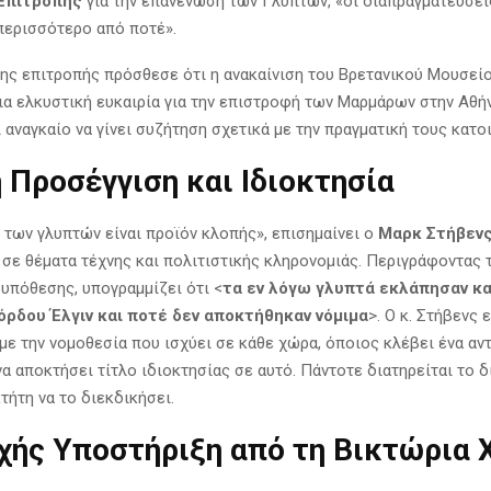
Επιτροπής
για την επανένωση των Γλυπτών, «οι διαπραγματεύσει
ερισσότερο από ποτέ».
ης επιτροπής πρόσθεσε ότι η ανακαίνιση του Βρετανικού Μουσείο
ια ελκυστική ευκαιρία για την επιστροφή των Μαρμάρων στην Αθήν
 αναγκαίο να γίνει συζήτηση σχετικά με την πραγματική τους κατοι
 Προσέγγιση και Ιδιοκτησία
 των γλυπτών είναι προϊόν κλοπής», επισημαίνει ο
Μαρκ Στήβεν
 σε θέματα τέχνης και πολιτιστικής κληρονομιάς. Περιγράφοντας 
 υπόθεσης, υπογραμμίζει ότι <
τα εν λόγω γλυπτά εκλάπησαν κα
όρδου Έλγιν και ποτέ δεν αποκτήθηκαν νόμιμα
>. Ο κ. Στήβενς
με την νομοθεσία που ισχύει σε κάθε χώρα, όποιος κλέβει ένα αν
α αποκτήσει τίτλο ιδιοκτησίας σε αυτό. Πάντοτε διατηρείται το 
τήτη να το διεκδικήσει.
χής Υποστήριξη από τη Βικτώρια 