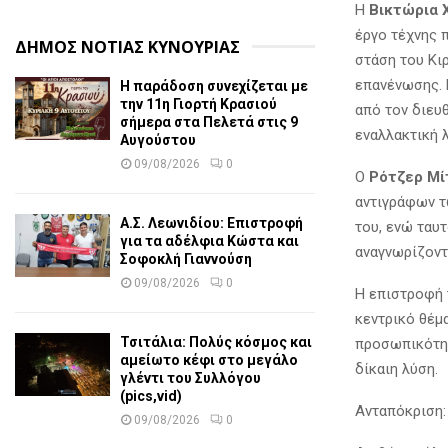
Η
Βικτώρια 
έργο τέχνης 
ΔΗΜΟΣ ΝΟΤΙΑΣ ΚΥΝΟΥΡΙΑΣ
στάση του Κι
επανένωσης. 
Η παράδοση συνεχίζεται με
την 11η Γιορτή Κρασιού
από τον διευ
σήμερα στα Πελετά στις 9
εναλλακτική 
Αυγούστου
09/08/2026
0
Ο
Ρότζερ Μί
αντιγράφων τ
Α.Σ. Λεωνιδίου: Επιστροφή
του, ενώ ταυ
για τα αδέλφια Κώστα και
αναγνωρίζοντα
Σοφοκλή Γιαννούση
09/08/2026
0
Η επιστροφή 
κεντρικό θέμ
Τσιτάλια: Πολύς κόσμος και
προσωπικότητ
αμείωτο κέφι στο μεγάλο
δίκαιη λύση.
γλέντι του Συλλόγου
(pics,vid)
Ανταπόκριση:
09/08/2026
0