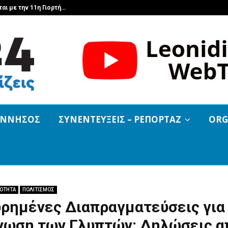
αι με την 11η Γιορτή…
Α.Σ. Λεωνιδ
ΟΝΝΗΣΟΣ
ΣΥΝΕΝΤΕΥΞΕΙΣ – ΡΕΠΟΡΤΑΖ
ORG
ΡΟΤΗΤΑ
ΠΟΛΙΤΙΣΜΟΣ
ρημένες Διαπραγματεύσεις για
νωση των Γλυπτών: Δηλώσεις α