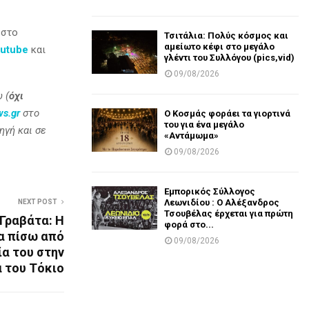
 στο
Τσιτάλια: Πολύς κόσμος και
αμείωτο κέφι στο μεγάλο
utube
και
γλέντι του Συλλόγου (pics,vid)
09/08/2026
 (
όχι
ws.gr
στο
Ο Κοσμάς φοράει τα γιορτινά
του για ένα μεγάλο
ηγή και σε
«Αντάμωμα»
09/08/2026
Εμπορικός Σύλλογος
Λεωνιδίου : Ο Αλέξανδρος
NEXT POST
Τσουβέλας έρχεται για πρώτη
 Γραβάτα: Η
φορά στο...
α πίσω από
09/08/2026
ία του στην
 του Τόκιο