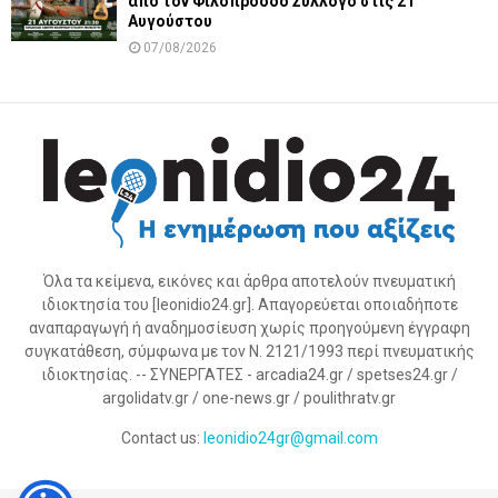
από τον Φιλοπρόοδο Σύλλογο στις 21
Αυγούστου
07/08/2026
Όλα τα κείμενα, εικόνες και άρθρα αποτελούν πνευματική
ιδιοκτησία του [leonidio24.gr]. Απαγορεύεται οποιαδήποτε
αναπαραγωγή ή αναδημοσίευση χωρίς προηγούμενη έγγραφη
συγκατάθεση, σύμφωνα με τον Ν. 2121/1993 περί πνευματικής
ιδιοκτησίας. -- ΣΥΝΕΡΓΑΤΕΣ - arcadia24.gr / spetses24.gr /
argolidatv.gr / one-news.gr / poulithratv.gr
Contact us:
leonidio24gr@gmail.com