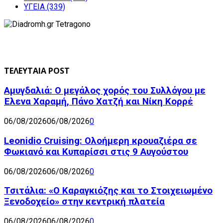
ΥΓΕΙΑ
(339)
ΤΕΛΕΥΤΑΙΑ POST
Αμυγδαλιά: Ο μεγάλος χορός του Συλλόγου με
Έλενα Χαραμή, Πάνο Χατζή και Νίκη Κορρέ
06/08/2026
06/08/2026
0
Leonidio Cruising: Ολοήμερη κρουαζιέρα σε
Φωκιανό και Κυπαρίσσι στις 9 Αυγούστου
06/08/2026
06/08/2026
0
Τσιτάλια: «Ο Καραγκιόζης και το Στοιχειωμένο
Ξενοδοχείο» στην κεντρική πλατεία
06/08/2026
06/08/2026
0