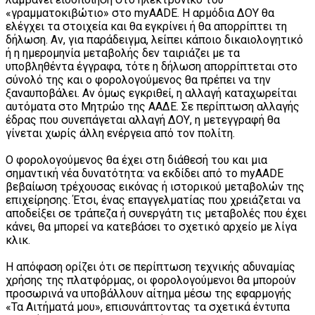
«γραμματοκιβώτιο» στο myAADE. Η αρμόδια ΔΟΥ θα
ελέγχει τα στοιχεία και θα εγκρίνει ή θα απορρίπτει τη
δήλωση. Αν, για παράδειγμα, λείπει κάποιο δικαιολογητικό
ή η ημερομηνία μεταβολής δεν ταιριάζει με τα
υποβληθέντα έγγραφα, τότε η δήλωση απορρίπτεται στο
σύνολό της και ο φορολογούμενος θα πρέπει να την
ξαναυποβάλει. Αν όμως εγκριθεί, η αλλαγή καταχωρείται
αυτόματα στο Μητρώο της ΑΑΔΕ. Σε περίπτωση αλλαγής
έδρας που συνεπάγεται αλλαγή ΔΟΥ, η μετεγγραφή θα
γίνεται χωρίς άλλη ενέργεια από τον πολίτη.
Ο φορολογούμενος θα έχει στη διάθεσή του και μια
σημαντική νέα δυνατότητα: να εκδίδει από το myAADE
βεβαίωση τρέχουσας εικόνας ή ιστορικού μεταβολών της
επιχείρησης. Έτσι, ένας επαγγελματίας που χρειάζεται να
αποδείξει σε τράπεζα ή συνεργάτη τις μεταβολές που έχει
κάνει, θα μπορεί να κατεβάσει το σχετικό αρχείο με λίγα
κλικ.
Η απόφαση ορίζει ότι σε περίπτωση τεχνικής αδυναμίας
χρήσης της πλατφόρμας, οι φορολογούμενοι θα μπορούν
προσωρινά να υποβάλλουν αίτημα μέσω της εφαρμογής
«Τα Αιτήματά μου», επισυνάπτοντας τα σχετικά έντυπα