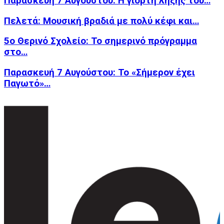
Παρασκευή 7 Αυγούστου: Η γιορτή λήξης του…
Πελετά: Μουσική βραδιά με πολύ κέφι και…
5ο Θερινό Σχολείο: Το σημερινό πρόγραμμα
στο…
Παρασκευή 7 Αυγούστου: Το «Σήμερον έχει
Παγωτό»…