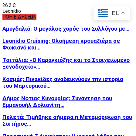
26.2
C
Leonídio
EL
ΡΟΗ ΕΙΔΗΣΕΩΝ
Αμυγδαλιά: Ο μεγάλος χορός του Συλλόγου με…
Leonidio Cruising: Ολοήμερη κρουαζιέρα σε
Φωκιανό και…
Τσιτάλια: «Ο Καραγκιόζης και το Στοιχειωμένο
Ξενοδοχείο»…
Κοσμάς: Πινακίδες αναδεικνύουν την ιστορία
του Μαρτυρικού…
Δήμος Νότιας Κυνουρίας: Συνάντηση του
Εμμανουήλ Δολιανίτη…
Πελετά: Τιμήθηκε σήμερα η Μεταμόρφωση του
Σωτήρος…