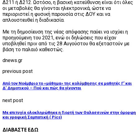
Δ211 ή Δ212. Ωστόσο, η βασική κατεύθυνση είναι ότι όλες
οι μεταβολές θα γίνονται ηλεκτρονικά, ώστε να
περιοριστεί η φυσική παρουσία στις ΔΟΥ και να
απλουστευθεί η διαδικασία.
Με τη δημοσίευση της νέας απόφασης παύει να ισχύει η
προηγούμενη του 2021, ενώ οι δηλώσεις που είχαν
υποβληθεί πριν από τις 28 Αυγούστου θα εξεταστούν με
βάση το παλαιό καθεστώς.
dnews.gr
previous post
Από τον Νοέμβριο το «μάθημα» της κολύμβησης σε μαθητές Γ’ και
Δ’ Δημοτικού – Πού και πώς θα γίνονται
next post
Με επιτυχία ολοκληρώθηκε η Γιορτή των Θαλασσινών στην όμορφη
και γραφική Σαμπατική ( Pics)
ΔΙΑΒΑΣΤΕ ΕΔΩ