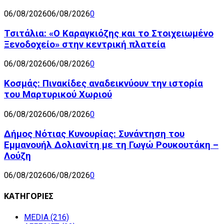
06/08/2026
06/08/2026
0
Τσιτάλια: «Ο Καραγκιόζης και το Στοιχειωμένο
Ξενοδοχείο» στην κεντρική πλατεία
06/08/2026
06/08/2026
0
Κοσμάς: Πινακίδες αναδεικνύουν την ιστορία
του Μαρτυρικού Χωριού
06/08/2026
06/08/2026
0
Δήμος Νότιας Κυνουρίας: Συνάντηση του
Εμμανουήλ Δολιανίτη με τη Γωγώ Ρουκουτάκη –
Λούζη
06/08/2026
06/08/2026
0
ΚΑΤΗΓΟΡΙΕΣ
MEDIA
(216)