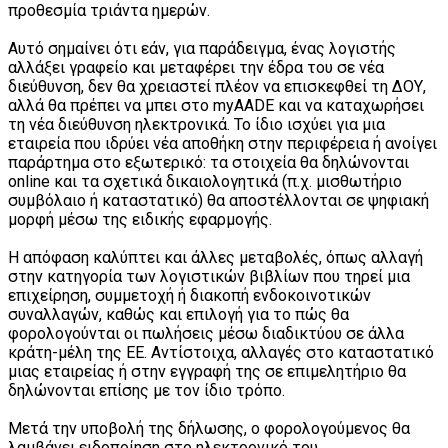
προθεσμία τριάντα ημερών.
Αυτό σημαίνει ότι εάν, για παράδειγμα, ένας λογιστής
αλλάξει γραφείο και μεταφέρει την έδρα του σε νέα
διεύθυνση, δεν θα χρειαστεί πλέον να επισκεφθεί τη ΔΟΥ,
αλλά θα πρέπει να μπει στο myAADE και να καταχωρήσει
τη νέα διεύθυνση ηλεκτρονικά. Το ίδιο ισχύει για μια
εταιρεία που ιδρύει νέα αποθήκη στην περιφέρεια ή ανοίγει
παράρτημα στο εξωτερικό: τα στοιχεία θα δηλώνονται
online και τα σχετικά δικαιολογητικά (π.χ. μισθωτήριο
συμβόλαιο ή καταστατικό) θα αποστέλλονται σε ψηφιακή
μορφή μέσω της ειδικής εφαρμογής.
Η απόφαση καλύπτει και άλλες μεταβολές, όπως αλλαγή
στην κατηγορία των λογιστικών βιβλίων που τηρεί μια
επιχείρηση, συμμετοχή ή διακοπή ενδοκοινοτικών
συναλλαγών, καθώς και επιλογή για το πώς θα
φορολογούνται οι πωλήσεις μέσω διαδικτύου σε άλλα
κράτη-μέλη της ΕΕ. Αντίστοιχα, αλλαγές στο καταστατικό
μιας εταιρείας ή στην εγγραφή της σε επιμελητήριο θα
δηλώνονται επίσης με τον ίδιο τρόπο.
Μετά την υποβολή της δήλωσης, ο φορολογούμενος θα
λαμβάνει ειδοποίηση στο ηλεκτρονικό του