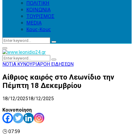
ΠΟΛΙΤΙΚΗ
ΚΟΙΝΩΝΙΑ
ΤΟΥΡΙΣΜΟΣ
MEDIA
Κους-Κους
Search
Search
for:
Primary
Menu
Search
Search
for:
ΝΟΤΙΑ ΚΥΝΟΥΡΙΑ
ΡΟΗ ΕΙΔΗΣΕΩΝ
Αίθριος καιρός στο Λεωνίδιο την
Πέμπτη 18 Δεκεμβρίου
18/12/2025
18/12/2025
Κοινοποίηση
🕒 07:59