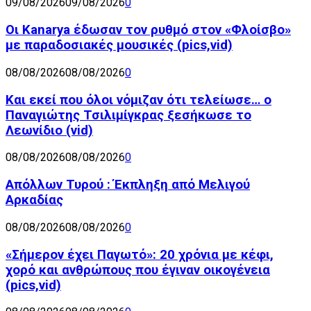
09/08/2026
09/08/2026
0
Οι Kanarya έδωσαν τον ρυθμό στον «Φλοίσβο»
με παραδοσιακές μουσικές (pics,vid)
08/08/2026
08/08/2026
0
Και εκεί που όλοι νόμιζαν ότι τελείωσε… ο
Παναγιώτης Τσιλιμίγκρας ξεσήκωσε το
Λεωνίδιο (vid)
08/08/2026
08/08/2026
0
Απόλλων Τυρού : Έκπληξη από Μελιγού
Αρκαδίας
08/08/2026
08/08/2026
0
«Σήμερον έχει Παγωτό»: 20 χρόνια με κέφι,
χορό και ανθρώπους που έγιναν οικογένεια
(pics,vid)