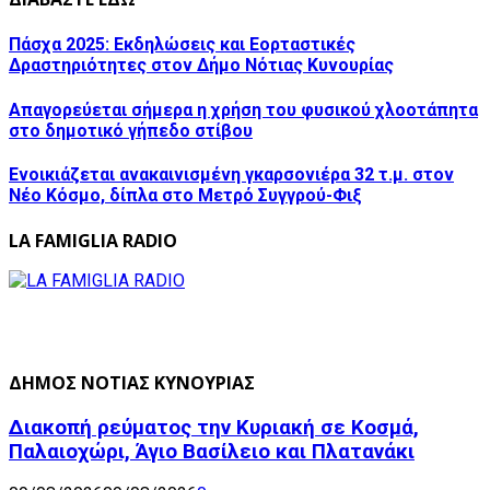
Πάσχα 2025: Εκδηλώσεις και Εορταστικές
Δραστηριότητες στον Δήμο Νότιας Κυνουρίας
Απαγορεύεται σήμερα η χρήση του φυσικού χλοοτάπητα
στο δημοτικό γήπεδο στίβου
Ενοικιάζεται ανακαινισμένη γκαρσονιέρα 32 τ.μ. στον
Νέο Κόσμο, δίπλα στο Μετρό Συγγρού-Φιξ
LA FAMIGLIA RADIO
ΔΗΜΟΣ ΝΟΤΙΑΣ ΚΥΝΟΥΡΙΑΣ
Διακοπή ρεύματος την Κυριακή σε Κοσμά,
Παλαιοχώρι, Άγιο Βασίλειο και Πλατανάκι