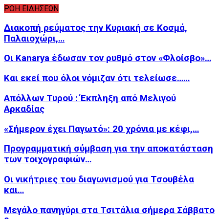
ΡΟΗ ΕΙΔΗΣΕΩΝ
Διακοπή ρεύματος την Κυριακή σε Κοσμά,
Παλαιοχώρι,…
Οι Kanarya έδωσαν τον ρυθμό στον «Φλοίσβο»…
Και εκεί που όλοι νόμιζαν ότι τελείωσε……
Απόλλων Τυρού : Έκπληξη από Μελιγού
Αρκαδίας
«Σήμερον έχει Παγωτό»: 20 χρόνια με κέφι,…
Προγραμματική σύμβαση για την αποκατάσταση
των τοιχογραφιών…
Οι νικήτριες του διαγωνισμού για Τσουβέλα
και…
Μεγάλο πανηγύρι στα Τσιτάλια σήμερα Σάββατο