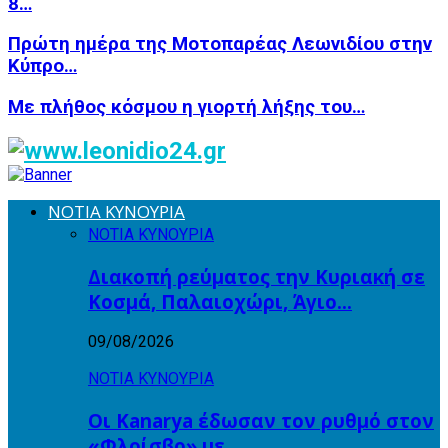
8…
Πρώτη ημέρα της Μοτοπαρέας Λεωνιδίου στην
Κύπρο…
Με πλήθος κόσμου η γιορτή λήξης του…
ΝΟΤΙΑ ΚΥΝΟΥΡΙΑ
ΝΟΤΙΑ ΚΥΝΟΥΡΙΑ
Διακοπή ρεύματος την Κυριακή σε
Κοσμά, Παλαιοχώρι, Άγιο…
09/08/2026
ΝΟΤΙΑ ΚΥΝΟΥΡΙΑ
Οι Kanarya έδωσαν τον ρυθμό στον
«Φλοίσβο» με…