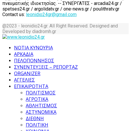
πνευματικής ιδιοκτησίας. -- ΣΥΝΕΡΓΑΤΕΣ - arcadia24.gr /
spetses24.gr / argolidatv.gr / one-news.gr / poulithratv.gr
Contact us:
leonidio24gr@gmail.com
@2023 - leonidio24.gr. All Right Reserved. Designed and
Developed by diadromh.gr
Facebook
Twitter
Instagram
Pinterest
Tumblr
Youtube
ΝΟΤΙΑ ΚΥΝΟΥΡΙΑ
ΑΡΚΑΔΙΑ
ΠΕΛΟΠΟΝΝΗΣΟΣ
ΣΥΝΕΝΤΕΥΞΕΙΣ – ΡΕΠΟΡΤΑΖ
ORGANIZER
ΑΓΓΕΛΙΕΣ
ΕΠΙΚΑΙΡΟΤΗΤΑ
ΠΟΛΙΤΙΣΜΟΣ
ΑΓΡΟΤΙΚΑ
ΑΘΛΗΤΙΣΜΟΣ
ΑΣΤΥΝΟΜΙΚΑ
ΔΙΕΘΝΗ
ΠΟΛΙΤΙΚΗ