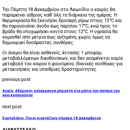
Την Πέμπτη 18 Δεκεμβρίου στο Λεωνίδιο ο καιρός θα
παραμείνει αίθριος καθ’ όλη τη διάρκεια της ημέρας. Η
θερμοκρασία θα ξεκινήσει δροσερή γύρω στους 13°C και
θα παρουσιάσει άνοδο έως περίπου 17°C, ενώ προς το
βράδυ θα υποχωρήσει κοντά στους 12°C. Η υγρασία θα
κυμανθεί από μέτρια έως αυξημένη, χωρίς όμως να
δημιουργεί δυσάρεστες συνθήκες.
Οι άνεμοι θα είναι ασθενείς, έντασης 1 μποφόρ,
μεταβαλλόμενων διευθύνσεων, και δεν αναμένεται καμία
μεταβολή του καιρού ή φαινόμενα. Ιδανικές συνθήκες για
μετακινήσεις και υπαίθριες δραστηριότητες.
previous post
Αχαΐα: 48χρονος κατέρρευσε μπροστά στα μάτια του πατέρα του
ενώ κυνηγούσαν
next post
Εορτολόγιο: Ποιοι γιορτάζουν σήμερα 18 Δεκεμβρίου
ΔΙΑΒΑΣΤΕ ΕΔΩ