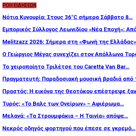
ΡΟΗ ΕΙΔΗΣΕΩΝ
Νότια Κυνουρία: Στους 36°C σήμερα Σάββατο 8…
Εμπορικός Σύλλογος Λεωνιδίου «Νέα Εποχή»: Απ
Melitzazz 2026: Σήμερα στη «Φωνή της Ελλάδας
Ο Γεώργιος Μέγας συνεχίζει στον Απόλλωνα Τυρ
Το χειροποίητο Τριλέτσε του Caretta Van Bar…
Πραγματευτή: Παραδοσιακή μουσική βραδιά από
Πραστός: Η εικόνα της Θεοτόκου επέστρεψε ξα
Τυρός: «Το Βαλς των Ονείρων» – Αφιέρωμα…
Μελανά: «Τα Στρουμφάκια – Η Ταινία» απόψε…
Νεκρός οδηγός φορτηγού που έπεσε σε γκρεμό…