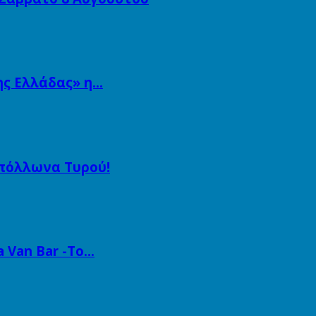
ης Ελλάδας» η…
Απόλλωνα Τυρού!
a Van Bar -Το…