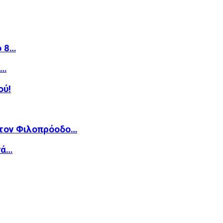
ό 8…
»…
ού!
 τον Φιλοπρόοδο…
νά…