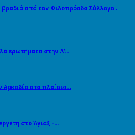
ή βραδιά από τον Φιλοπρόοδο Σύλλογο…
λλά ερωτήματα στην Α’…
ν Αρκαδία στο πλαίσιο…
εργέτη στο Άγιαξ –…