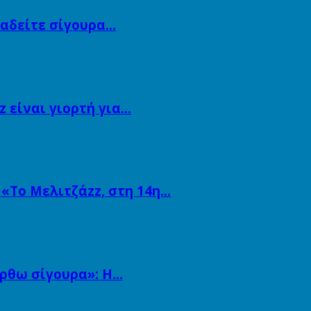
αναδείτε σίγουρα…
 είναι γιορτή για…
 «Το Μελιτζάzz, στη 14η…
άρθω σίγουρα»: Η…