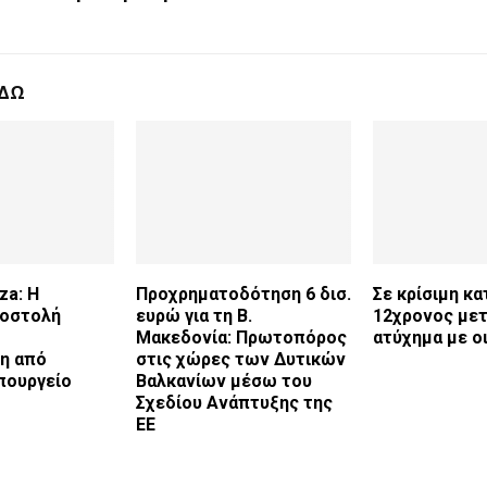
ΕΔΩ
za: Η
Προχρηματοδότηση 6 δισ.
Σε κρίσιμη κ
ποστολή
ευρώ για τη Β.
12χρονος με
Μακεδονία: Πρωτοπόρος
ατύχημα με ο
η από
στις χώρες των Δυτικών
πουργείο
Βαλκανίων μέσω του
Σχεδίου Ανάπτυξης της
ΕΕ