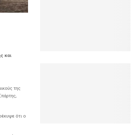
ς και
μικούς της
Σπάρτης,
οέκυψε ότι ο