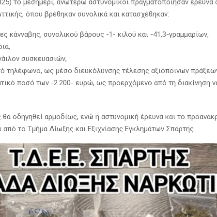
2025) το μεσημέρι, ανωτέρω αστυνομικοί πραγματοποίησαν έρευνα 
Αττικής, όπου βρέθηκαν συνολικά και κατασχέθηκαν:
ς κάνναβης, συνολικού βάρους -1- κιλού και -41,3-γραμμαρίων,
ριά,
νάιλον συσκευασιών,
ητό τηλέφωνο, ως μέσο διευκόλυνσης τέλεσης αξιόποινων πράξεω
ατικό ποσό των -2.200- ευρώ, ως προερχόμενο από τη διακίνηση 
 θα οδηγηθεί αρμοδίως, ενώ η αστυνομική έρευνα και το προανακρ
ι από το Τμήμα Δίωξης και Εξιχνίασης Εγκλημάτων Σπάρτης.