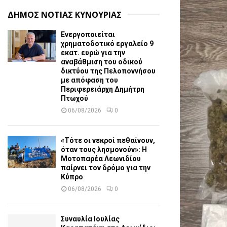
ΔΗΜΟΣ ΝΟΤΙΑΣ ΚΥΝΟΥΡΙΑΣ
Ενεργοποιείται
χρηματοδοτικό εργαλείο 9
εκατ. ευρώ για την
αναβάθμιση του οδικού
δικτύου της Πελοποννήσου
με απόφαση του
Περιφερειάρχη Δημήτρη
Πτωχού
06/08/2026
0
«Τότε οι νεκροί πεθαίνουν,
όταν τους λησμονούν»: Η
Μοτοπαρέα Λεωνιδίου
παίρνει τον δρόμο για την
Κύπρο
06/08/2026
0
Συναυλία Ιουλίας