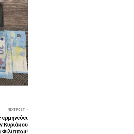
NEXT POST
 ερμηνεύει
ν Κυριάκου
 Φιλίππου!