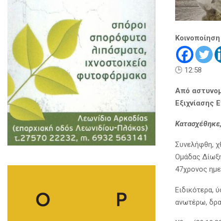
Κοινοποίηση
🕒 12:58
Από αστυνομ
Εξιχνίασης 
Κατασχέθηκε,
Συνελήφθη, χθ
Ομάδας Δίωξη
47χρονος ημε
Ειδικότερα, 
ανωτέρω, δρα