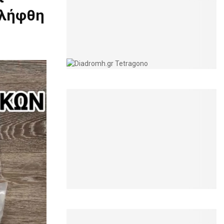
ελήφθη