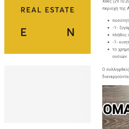
Χθες (29.10.
περιοχή της 
ποσότητε
-1- ζυγα
πλήθος 
-1- κιν
το χρημ
ουσιών.
Ο συλληφθείς
διενεργούντα