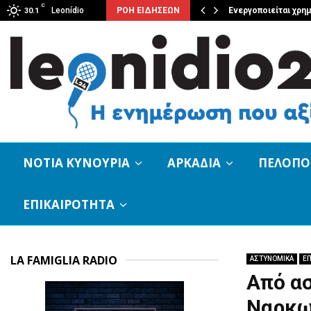
C
ν Απόλλωνα Τυρού
Leonídio
ΡΟΗ ΕΙΔΗΣΕΩΝ
Ενεργοποιείται χρη
30.1
ΝΟΤΙΑ ΚΥΝΟΥΡΙΑ
ΑΡΚΑΔΙΑ
ΠΕΛΟΠ
ΕΠΙΚΑΙΡΟΤΗΤΑ
LA FAMIGLIA RADIO
ΑΣΤΥΝΟΜΙΚΑ
ΕΠ
Από α
Ναρκω