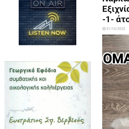
Εξιχν
-1- άτ
31/10/2025