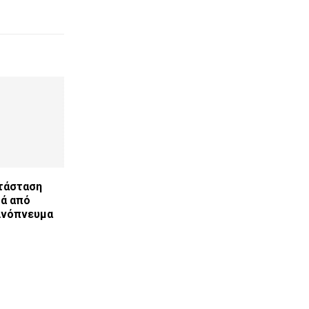
ατάσταση
τά από
ινόπνευμα