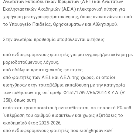
Ανωτάτων Εκπαιδευτικών Ιδρυμάτων (Α.Ε.Ι.) και Ανωτάτων
Εκκλησιαστικών Ακαδημιών (Α.Ε.Α.) ηλεκτρονική αίτηση για
χορήγηση μετεγγραφής/μετακίνησης, όπως ανακοινώνεται από
το Υπουργείο Παιδείας, Θρησκευμάτων και Αθλητισμού.
Στην ανωτέρω προθεσμία υποβάλλονται αιτήσεις:
από ενδιαφερόμενους φοιτητές για μετεγγραφή/μετακίνηση με
μοριοδοτούμενους λόγους,
από αδέλφια προπτυχιακούς φοιτητές,
από φοιτητές των Α.Ε.Ι. και Α.Ε.Α. της χώρας, οι οποίοι
εισήχθησαν στην τριτοβάθμια εκπαίδευση με την κατηγορία
των παθήσεων της υπ΄ αριθμ. Φ151/17897/Β6/2014 Κ.Υ.Α. (Β’
358), όπως αυτή
εκάστοτε τροποποιείται ή αντικαθίσταται, σε ποσοστό 5% καθ
΄υπέρβαση του αριθμού εισακτέων και χωρίς εξετάσεις το
ακαδημαϊκό έτος 2025-2026,
από ενδιαφερόμενους φοιτητές που εισήχθησαν καθ΄