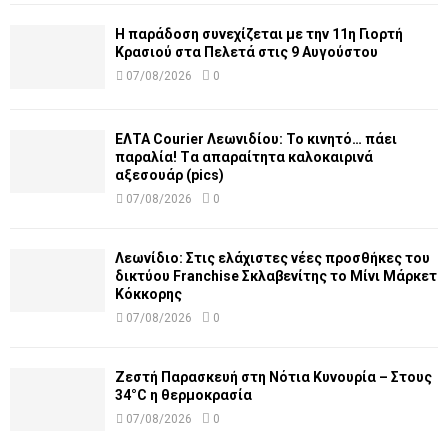
Η παράδοση συνεχίζεται με την 11η Γιορτή
Κρασιού στα Πελετά στις 9 Αυγούστου
07/08/2026
0
ΕΛΤΑ Courier Λεωνιδίου: Το κινητό… πάει
παραλία! Tα απαραίτητα καλοκαιρινά
αξεσουάρ (pics)
07/08/2026
0
Λεωνίδιο: Στις ελάχιστες νέες προσθήκες του
δικτύου Franchise Σκλαβενίτης το Μίνι Μάρκετ
Κόκκορης
07/08/2026
0
Ζεστή Παρασκευή στη Νότια Κυνουρία – Στους
34°C η θερμοκρασία
07/08/2026
0