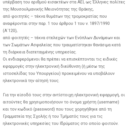
υπέρβαση του αριθμού εισακτέων στα ΑΕΙ, ως Έλληνες πολίτες
της Μουσουλμανικής Μειονότητας της Θράκης,
από φοιτητές – τέκνα θυμάτων της τρομοκρατίας που
αναφέρονται στην παρ. 1 του άρθρου 1 του ν. 1897/1990
(Α΄120),
από φοιτητές – τέκνα στελεχών των Ενόπλων Δυνάμεων και
των Σωμάτων Ασφαλείας που τραυματίστηκαν θανάσιμα κατά
τη διάρκεια διατεταγμένης υπηρεσίας.
Οι ενδιαφερόμενοι θα πρέπει να επισκέπτονται τις ειδικές
εφαρμογές στην ηλεκτρονική διεύθυνση (ή μέσω της
ιστοσελίδας του Υπουργείου) προκειμένου να υποβάλουν
ηλεκτρονικά την αίτησή τους.
Για την είσοδό τους στην αντίστοιχη ηλεκτρονική εφαρμογή, οι
αιτούντες θα χρησιμοποιήσουν το όνομα χρήστη (username)
και τον κωδικό (password) που τους χορηγήθηκε από τη
Γραμματεία της Σχολής ή του Τμήματός τους για τις
ηλεκτρονικές υπηρεσίες του Ιδρύματος στο οποίο φοιτούν.