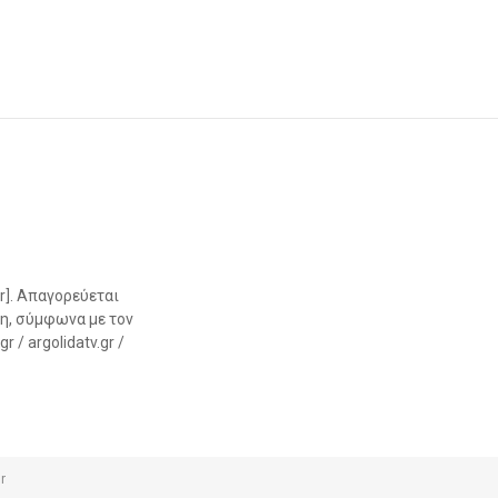
r]. Απαγορεύεται
η, σύμφωνα με τον
 / argolidatv.gr /
r