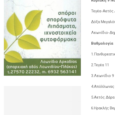
Κυριακή 9 Ν
Τεγέα-Αετός 
Δόξα Μεγαλό
Λεωνίδιο-Δη
Βαθμολογία
1.Πανθυρεατι
2.Τεγέα 11
3.Λεωνίδιο 9
4.Απόλλωνας 
5.Αετός Δάρα
6.Ηρακλής Βε