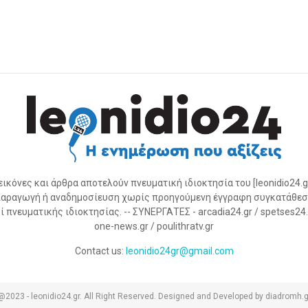
 εικόνες και άρθρα αποτελούν πνευματική ιδιοκτησία του [leonidio24.g
αραγωγή ή αναδημοσίευση χωρίς προηγούμενη έγγραφη συγκατάθεσ
 πνευματικής ιδιοκτησίας. -- ΣΥΝΕΡΓΑΤΕΣ - arcadia24.gr / spetses24.gr
one-news.gr / poulithratv.gr
Contact us:
leonidio24gr@gmail.com
@2023 - leonidio24.gr. All Right Reserved. Designed and Developed by diadromh.g