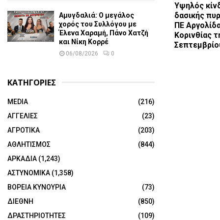
Υψηλός κίν
δασικής πυρ
Αμυγδαλιά: Ο μεγάλος
χορός του Συλλόγου με
ΠΕ Αργολίδα
Έλενα Χαραμή, Πάνο Χατζή
Κορινθίας τ
και Νίκη Κορρέ
Σεπτεμβρίο
06/08/2026
0
ΚΑΤΗΓΟΡΙΕΣ
MEDIA
(216)
ΑΓΓΕΛΙΕΣ
(23)
ΑΓΡΟΤΙΚΑ
(203)
ΑΘΛΗΤΙΣΜΟΣ
(844)
ΑΡΚΑΔΙΑ
(1,243)
ΑΣΤΥΝΟΜΙΚΑ
(1,358)
ΒΟΡΕΙΑ ΚΥΝΟΥΡΙΑ
(73)
ΔΙΕΘΝΗ
(850)
ΔΡΑΣΤΗΡΙΟΤΗΤΕΣ
(109)