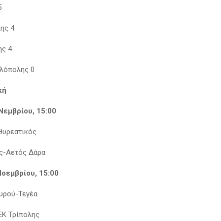
5
λης 4
ης 4
αλόπολης 0
κή
Νεμβρίου, 15:00
θυρεατικός
ς-Αετός Δάρα
Νοεμβρίου, 15:00
υρού-Τεγέα
ΕΚ Τρίπολης