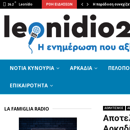
C
Μεταμόρφωση του Σωτήρος…
Leonídio
ΡΟΗ ΕΙΔΗΣΕΩΝ
Η παράδοση συνεχίζετ
26.2
ΝΟΤΙΑ ΚΥΝΟΥΡΙΑ
ΑΡΚΑΔΙΑ
ΠΕΛΟΠ
ΕΠΙΚΑΙΡΟΤΗΤΑ
LA FAMIGLIA RADIO
ΑΘΛΗΤΙΣΜΟΣ
Α
Αποτελ
Αρκαδ