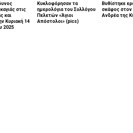
δυνος
Κυκλοφόρησαν τα
Βυθίστηκε ερ
καγιάς στις
ημερολόγια του Συλλόγου
σκάφος στον 
ς και
Πελετών «Άγιοι
Ανδρέα της Κ
ην Κυριακή 14
Απόστολοι» (pics)
υ 2025