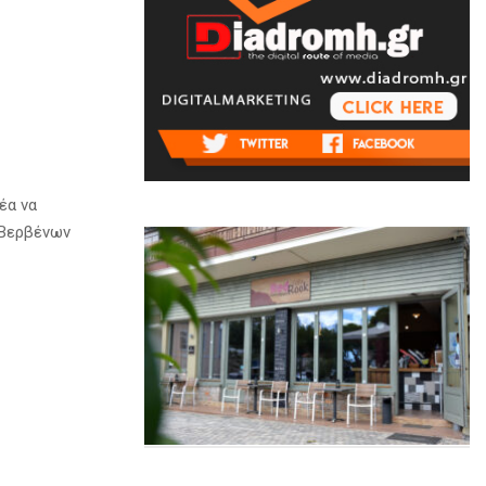
έα να
 Βερβένων