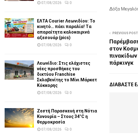
07/08/2026
0
Δόξα Μεγαλό
ΕΛΤΑ Courier Λεωνιδίου: Το
κινητό… πάει παραλία! Tα
απαραίτητα καλοκαιρινά
PREVIOUS POST
αξεσουάρ (pics)
Παρέμβαση
07/08/2026
0
στον Κοσμ
πινακίδων 
πάρκινγκ
Λεωνίδιο: Στις ελάχιστες
νέες προσθήκες του
δικτύου Franchise
Σκλαβενίτης το Μίνι Μάρκετ
ΔΙΑΒΑΣΤΕ 
Κόκκορης
07/08/2026
0
Ζεστή Παρασκευή στη Νότια
Κυνουρία – Στους 34°C η
θερμοκρασία
07/08/2026
0