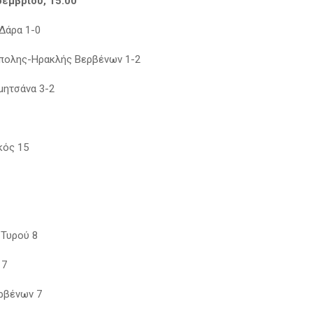
οεμβρίου, 15:00
Δάρα 1-0
πολης-Ηρακλής Βερβένων 1-2
μητσάνα 3-2
κός 15
Τυρού 8
 7
ρβένων 7