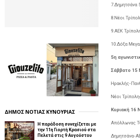
7.Δημητσάνα 
8.Νέοι Τρίπο
9.ΑΕΚ Τρίπολ
10.Δόξα Μεγ
5η αγωνιστι
Σάββατο 15 
Ηρακλής-Παν
Νέοι Τρίπολη
Κυριακή 16 
ΔΗΜΟΣ ΝΟΤΙΑΣ ΚΥΝΟΥΡΙΑΣ
Απόλλωνας Τ
Η παράδοση συνεχίζεται με
την 11η Γιορτή Κρασιού στα
Πελετά στις 9 Αυγούστου
Δημητσάνα-Α