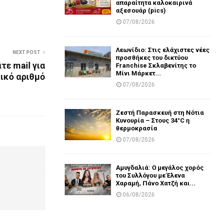
απαραίτητα καλοκαιρινά
αξεσουάρ (pics)
07/08/2026
Λεωνίδιο: Στις ελάχιστες νέες
NEXT POST
προσθήκες του δικτύου
τε mail για
Franchise Σκλαβενίτης το
Μίνι Μάρκετ...
ικό αριθμό
07/08/2026
Ζεστή Παρασκευή στη Νότια
Κυνουρία – Στους 34°C η
θερμοκρασία
07/08/2026
Αμυγδαλιά: Ο μεγάλος χορός
του Συλλόγου με Έλενα
Χαραμή, Πάνο Χατζή και...
06/08/2026