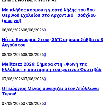
ΔΗΜΟΣ ΝΟΤΙΑΣ ΚΥΝΟΥΡΙΑΣ
Με πλήθος κόσμου η γιορτή λήξης του 5ου
Θερινού Σχολείου στο Αρχοντικό Τσούχλου
(pics,vid)
08/08/2026
08/08/2026
0
Νότια Κυνουρία: Στους 36°C σήμερα Σάββατο 8
Αυγούστου
08/08/2026
08/08/2026
0
Melitzazz 2026: Σήμερα στη «Φωνή της
Ελλάδας» η αποτίμηση του φετινού Φεστιβάλ
07/08/2026
07/08/2026
0
Ο Γεώργιος Μέγας συνεχίζει στον Απόλλωνα
Τυρού!
07/08/2026
07/08/2026
0