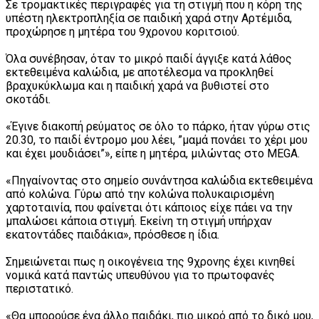
Σε τρομακτικές περιγραφές για τη στιγμή που η κόρη της
υπέστη ηλεκτροπληξία σε παιδική χαρά στην Αρτέμιδα,
προχώρησε η μητέρα του 9χρονου κοριτσιού.
Όλα συνέβησαν, όταν το μικρό παιδί άγγιξε κατά λάθος
εκτεθειμένα καλώδια, με αποτέλεσμα να προκληθεί
βραχυκύκλωμα και η παιδική χαρά να βυθιστεί στο
σκοτάδι.
«Έγινε διακοπή ρεύματος σε όλο το πάρκο, ήταν γύρω στις
20.30, το παιδί έντρομο μου λέει, ”μαμά πονάει το χέρι μου
και έχει μουδιάσει”», είπε η μητέρα, μιλώντας στο MEGA.
«Πηγαίνοντας στο σημείο συνάντησα καλώδια εκτεθειμένα
από κολώνα. Γύρω από την κολώνα πολυκαιρισμένη
χαρτοταινία, που φαίνεται ότι κάποιος είχε πάει να την
μπαλώσει κάποια στιγμή. Εκείνη τη στιγμή υπήρχαν
εκατοντάδες παιδάκια», πρόσθεσε η ίδια.
Σημειώνεται πως η οικογένεια της 9χρονης έχει κινηθεί
νομικά κατά παντώς υπευθύνου για το πρωτοφανές
περιστατικό.
«Θα μπορούσε ένα άλλο παιδάκι, πιο μικρό από το δικό μου,