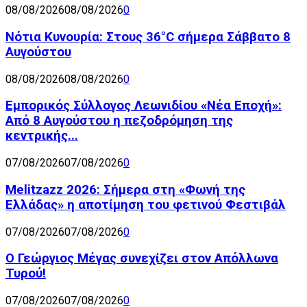
08/08/2026
08/08/2026
0
Νότια Κυνουρία: Στους 36°C σήμερα Σάββατο 8
Αυγούστου
08/08/2026
08/08/2026
0
Εμπορικός Σύλλογος Λεωνιδίου «Νέα Εποχή»:
Από 8 Αυγούστου η πεζοδρόμηση της
κεντρικής...
07/08/2026
07/08/2026
0
Melitzazz 2026: Σήμερα στη «Φωνή της
Ελλάδας» η αποτίμηση του φετινού Φεστιβάλ
07/08/2026
07/08/2026
0
Ο Γεώργιος Μέγας συνεχίζει στον Απόλλωνα
Τυρού!
07/08/2026
07/08/2026
0