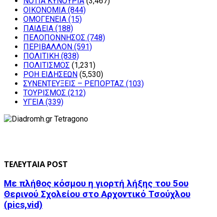
ΝΟΤΙΑ ΚΥΝΟΥΡΙΑ
(3,467)
ΟΙΚΟΝΟΜΙΑ
(844)
ΟΜΟΓΕΝΕΙΑ
(15)
ΠΑΙΔΕΙΑ
(188)
ΠΕΛΟΠΟΝΝΗΣΟΣ
(748)
ΠΕΡΙΒΑΛΛΟΝ
(591)
ΠΟΛΙΤΙΚΗ
(838)
ΠΟΛΙΤΙΣΜΟΣ
(1,231)
ΡΟΗ ΕΙΔΗΣΕΩΝ
(5,530)
ΣΥΝΕΝΤΕΥΞΕΙΣ – ΡΕΠΟΡΤΑΖ
(103)
ΤΟΥΡΙΣΜΟΣ
(212)
ΥΓΕΙΑ
(339)
ΤΕΛΕΥΤΑΙΑ POST
Με πλήθος κόσμου η γιορτή λήξης του 5ου
Θερινού Σχολείου στο Αρχοντικό Τσούχλου
(pics,vid)