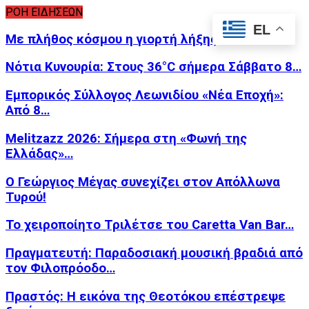
ΡΟΗ ΕΙΔΗΣΕΩΝ
EL
Με πλήθος κόσμου η γιορτή λήξης του…
Νότια Κυνουρία: Στους 36°C σήμερα Σάββατο 8…
Εμπορικός Σύλλογος Λεωνιδίου «Νέα Εποχή»:
Από 8…
Melitzazz 2026: Σήμερα στη «Φωνή της
Ελλάδας»…
Ο Γεώργιος Μέγας συνεχίζει στον Απόλλωνα
Τυρού!
Το χειροποίητο Τριλέτσε του Caretta Van Bar…
Πραγματευτή: Παραδοσιακή μουσική βραδιά από
τον Φιλοπρόοδο…
Πραστός: Η εικόνα της Θεοτόκου επέστρεψε