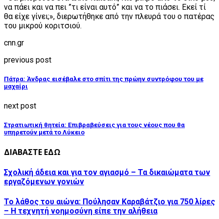
να πάει και να πει ”τι είναι αυτό” και να το πιάσει. Εκεί τί
θα είχε γίνει;», διερωτήθηκε από την πλευρά του ο πατέρας
του μικρού κοριτσιού.
cnn.gr
previous post
Πάτρα: Άνδρας εισέβαλε στο σπίτι της πρώην συντρόφου του με
μαχαίρι
next post
Στρατιωτική θητεία: Επιβραβεύσεις για τους νέους που θα
υπηρετούν μετά το Λύκειο
ΔΙΑΒΑΣΤΕ ΕΔΩ
Σχολική άδεια και για τον αγιασμό – Τα δικαιώματα των
εργαζόμενων γονιών
Το λάθος του αιώνα: Πούλησαν Καραβάτζιο για 750 λίρες
– Η τεχνητή νοημοσύνη είπε την αλήθεια