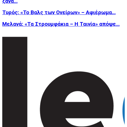
ξανά…
Τυρός: «Το Βαλς των Ονείρων» – Αφιέρωμα…
Μελανά: «Τα Στρουμφάκια – Η Ταινία» απόψε…