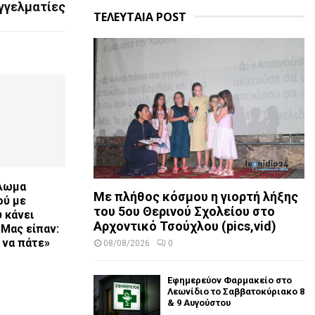
γγελματίες
ΤΕΛΕΥΤΑΙΑ POST
πλωμα
Με πλήθος κόσμου η γιορτή λήξης
ού με
του 5ου Θερινού Σχολείου στο
 κάνει
Αρχοντικό Τσούχλου (pics,vid)
«Μας είπαν:
 να πάτε»
08/08/2026
0
Εφημερεύον Φαρμακείο στο
Λεωνίδιο το Σαββατοκύριακο 8
& 9 Αυγούστου