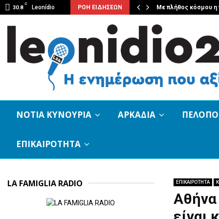
C
κου επέστρεψε ξανά…
Leonídio
ΡΟΗ ΕΙΔΗΣΕΩΝ
Με πλήθος κόσμου η 
30.8
ΝΟΤΙΑ ΚΥΝΟΥΡΙΑ
ΑΡΚΑΔΙΑ
ΠΕΛΟΠ
ΕΠΙΚΑΙΡΟΤΗΤΑ
LA FAMIGLIA RADIO
ΕΠΙΚΑΙΡΟΤΗΤΑ
Κ
Αθήνα 
είναι 