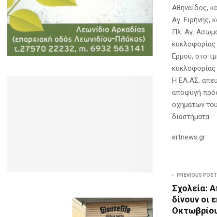
Αθηναΐδος, κα
Αγ. Ειρήνης, 
Πλ. Αγ. Ασωμ
κυκλοφορίας 
Ερμού, στο τ
κυκλοφορίας 
Η ΕΛ.ΑΣ. απε
αποφυγή πρό
οχημάτων του
διαστήματα.
ertnews.gr
PREVIOUS POST
Σχολεία: 
δίνουν οι 
Οκτωβρίου,