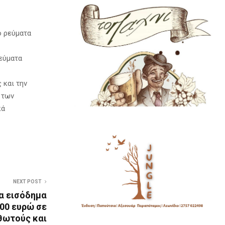
ο ρεύματα
ρεύματα
 και την
 των
κά
NEXT POST
α εισόδημα
00 ευρώ σε
θωτούς και