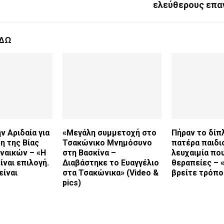
ελεύθερους επα
ΕΔΩ
ν Αριδαία για
«Μεγάλη συμμετοχή στο
Πήραν το δί
η της Βίας
Τσακώνικο Μνημόσυνο
πατέρα παιδι
ναικών – «Η
στη Βασκίνα –
λευχαιμία που
ίναι επιλογή.
Διαβάστηκε το Ευαγγέλιο
θεραπείες – 
είναι
στα Τσακώνικα» (Video &
βρείτε τρόπο
pics)