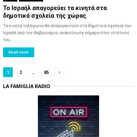
Το Ισραήλ απαγορεύει τα κινητά στα
δημοτικά σχολεία της χώρας
Τα κινητά τηλέφωνα θα απαγορευτούν στα δημοτικά σχολεία του
Ισραήλ από τον Φεβρουάριο, ανακοίνωσε σήμερα στον ιστότοπό
του...
Read more
Posts
1
2
…
85
pagination
LA FAMIGLIA RADIO