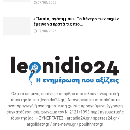
07/08/2026
«Γλυπία, αγάπη μου»: Το δέντρο των ευχών
έμεινε να κρατά τις πιο...
07/08/2026
Όλα τα κείμενα, εικόνες και άρθρα αποτελούν πνευματική
ιδιοκτησία του [leonidio24.gr]. Απαγορεύεται οποιαδήποτε
αναπαραγωγή ή αναδημοσίευση χωρίς προηγούμενη έγγραφη
συγκατάθεση, σύμφωνα με τον Ν. 2121/1993 περί πνευματικής
ιδιοκτησίας. -- ΣΥΝΕΡΓΑΤΕΣ - arcadia24.gr / spetses24.gr /
argolidatv.gr / one-news.gr / poulithratv.gr