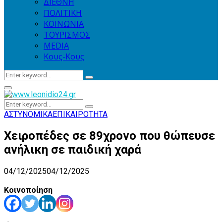
ΔΙΕΘΝΗ
ΠΟΛΙΤΙΚΗ
ΚΟΙΝΩΝΙΑ
ΤΟΥΡΙΣΜΟΣ
MEDIA
Κους-Κους
Search
Search
for:
Primary
Menu
Search
Search
for:
ΑΣΤΥΝΟΜΙΚΑ
ΕΠΙΚΑΙΡΟΤΗΤΑ
Χειροπέδες σε 89χρονο που θώπευσε
ανήλικη σε παιδική χαρά
04/12/2025
04/12/2025
Κοινοποίηση