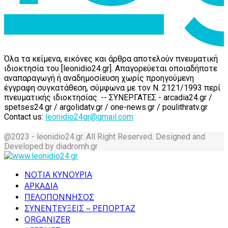
Όλα τα κείμενα, εικόνες και άρθρα αποτελούν πνευματική
ιδιοκτησία του [leonidio24.gr]. Απαγορεύεται οποιαδήποτε
αναπαραγωγή ή αναδημοσίευση χωρίς προηγούμενη
έγγραφη συγκατάθεση, σύμφωνα με τον Ν. 2121/1993 περί
πνευματικής ιδιοκτησίας. -- ΣΥΝΕΡΓΑΤΕΣ - arcadia24.gr /
spetses24.gr / argolidatv.gr / one-news.gr / poulithratv.gr
Contact us:
leonidio24gr@gmail.com
@2023 - leonidio24.gr. All Right Reserved. Designed and
Developed by diadromh.gr
Facebook
Twitter
Instagram
Pinterest
Tumblr
Youtube
ΝΟΤΙΑ ΚΥΝΟΥΡΙΑ
ΑΡΚΑΔΙΑ
ΠΕΛΟΠΟΝΝΗΣΟΣ
ΣΥΝΕΝΤΕΥΞΕΙΣ – ΡΕΠΟΡΤΑΖ
ORGANIZER