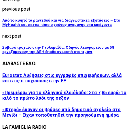
previous post
Από το κινητό τα ραντεβού και για διαγνωστικές εξετάσεις – Στο
MyHealth και σε real time ο χρόνος αναμονής στα επείγοντα
next post
Σοβαρό τροχαίο στην Πτολεμαΐδα: Οδηγός λεωφορείου με 58
εργαζόμενους της ΔΕΗ έπαθε ανακοπή στο τιμόνι
ΔΙΑΒΑΣΤΕ ΕΔΩ
Eurostat: Αυξήσεις στις εγγραφές επιχειρήσεων, αλλά
και στις πτωχεύσεις στην ΕΕ
«Πρεμιέρα» για το ελληνικό ελαιόλαδο: Στα 7,85 ευρώ το
κιλό το πρώτο λάδι της σεζόν
«Φτερά» έκαναν οι βρύσες από δημοτικό σχολείο στο
Μενίδι – Είχαν τοποθετηθεί την προηγούμενη ημέρα
LA FAMIGLIA RADIO