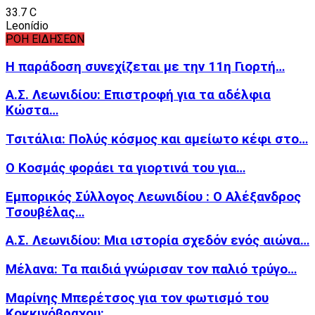
33.7
C
Leonídio
ΡΟΗ ΕΙΔΗΣΕΩΝ
Η παράδοση συνεχίζεται με την 11η Γιορτή…
Α.Σ. Λεωνιδίου: Επιστροφή για τα αδέλφια
Κώστα…
Τσιτάλια: Πολύς κόσμος και αμείωτο κέφι στο…
Ο Κοσμάς φοράει τα γιορτινά του για…
Εμπορικός Σύλλογος Λεωνιδίου : Ο Αλέξανδρος
Τσουβέλας…
Α.Σ. Λεωνιδίου: Μια ιστορία σχεδόν ενός αιώνα…
Μέλανα: Τα παιδιά γνώρισαν τον παλιό τρύγο…
Μαρίνης Μπερέτσος για τον φωτισμό του
Κοκκινόβραχου:…