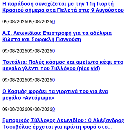
Η παράδοση συνεχίζεται με την 11η Γιορτή
Κρασιού σήμερα στα Πελετά στις 9 Αυγούστου
09/08/2026
09/08/2026
0
Α.Σ. Λεωνιδίου: Επιστροφή για τα αδέλφια
Κώστα και Σοφοκλή Γιαννούση
09/08/2026
09/08/2026
0
Τσιτάλια: Πολύς κόσμος και αμείωτο κέφι στο
μεγάλο γλέντι του Συλλόγου (pics,vid)
09/08/2026
09/08/2026
0
Ο Κοσμάς φοράει τα γιορτινά του για ένα
μεγάλο «Αντάμωμα»
09/08/2026
09/08/2026
0
Εμπορικός Σύλλογος Λεωνιδίου : Ο Αλέξανδρος
Τσουβέλας έρχεται για πρώτη φορά στο...