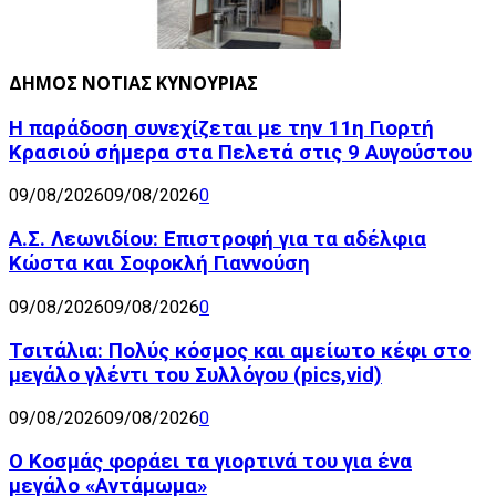
ΔΗΜΟΣ ΝΟΤΙΑΣ ΚΥΝΟΥΡΙΑΣ
Η παράδοση συνεχίζεται με την 11η Γιορτή
Κρασιού σήμερα στα Πελετά στις 9 Αυγούστου
09/08/2026
09/08/2026
0
Α.Σ. Λεωνιδίου: Επιστροφή για τα αδέλφια
Κώστα και Σοφοκλή Γιαννούση
09/08/2026
09/08/2026
0
Τσιτάλια: Πολύς κόσμος και αμείωτο κέφι στο
μεγάλο γλέντι του Συλλόγου (pics,vid)
09/08/2026
09/08/2026
0
Ο Κοσμάς φοράει τα γιορτινά του για ένα
μεγάλο «Αντάμωμα»