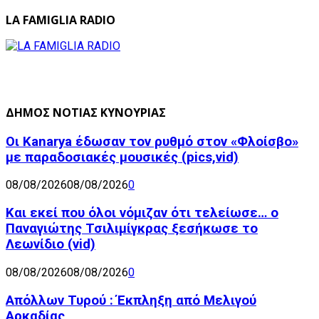
LA FAMIGLIA RADIO
ΔΗΜΟΣ ΝΟΤΙΑΣ ΚΥΝΟΥΡΙΑΣ
Οι Kanarya έδωσαν τον ρυθμό στον «Φλοίσβο»
με παραδοσιακές μουσικές (pics,vid)
08/08/2026
08/08/2026
0
Και εκεί που όλοι νόμιζαν ότι τελείωσε… ο
Παναγιώτης Τσιλιμίγκρας ξεσήκωσε το
Λεωνίδιο (vid)
08/08/2026
08/08/2026
0
Απόλλων Τυρού : Έκπληξη από Μελιγού
Αρκαδίας