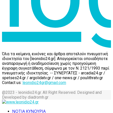
Όλα τα κείμενα, εικόνες και άρθρα αποτελούν πνευματική
ιδιοκτησία του [leonidio24.gr]. Απαγορεύεται οποιαδήποτε
αναπαραγωγή ή αναδημοσίευση χωρίς προηγούμενη
έγγραφη συγκατάθεση, σύμφωνα με τον Ν. 2121/1993 περί
πνευματικής ιδιοκτησίας. -- ΣΥΝΕΡΓΑΤΕΣ - arcadia24.gr /
spetses24.gr / argolidatv.gr / one-news.gr / poulithratv.gr
Contact us:
leonidio24gr@gmail.com
@2023 - leonidio24.gr. All Right Reserved. Designed and
Developed by diadromh.gr
Facebook
Twitter
Instagram
Pinterest
Tumblr
Youtube
ΝΟΤΙΑ ΚΥΝΟΥΡΙΑ