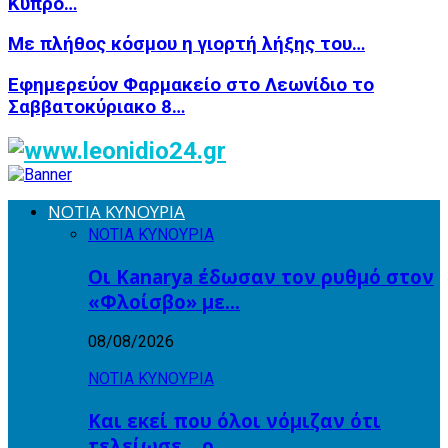
Κύπρο…
Με πλήθος κόσμου η γιορτή λήξης του…
Εφημερεύον Φαρμακείο στο Λεωνίδιο το
Σαββατοκύριακο 8…
ΝΟΤΙΑ ΚΥΝΟΥΡΙΑ
ΝΟΤΙΑ ΚΥΝΟΥΡΙΑ
Οι Kanarya έδωσαν τον ρυθμό στον
«Φλοίσβο» με…
08/08/2026
ΝΟΤΙΑ ΚΥΝΟΥΡΙΑ
Και εκεί που όλοι νόμιζαν ότι
τελείωσε… ο…