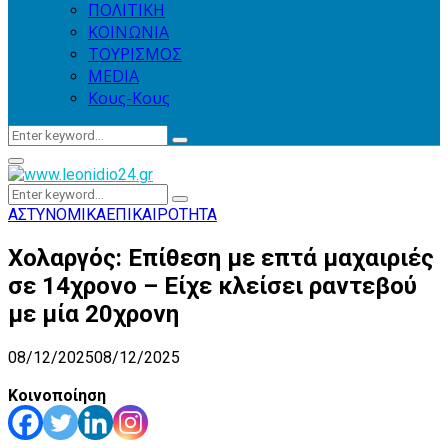
ΠΟΛΙΤΙΚΗ
ΚΟΙΝΩΝΙΑ
ΤΟΥΡΙΣΜΟΣ
MEDIA
Κους-Κους
Search
Search
for:
Primary
Menu
Search
Search
for:
ΑΣΤΥΝΟΜΙΚΑ
ΕΠΙΚΑΙΡΟΤΗΤΑ
Χολαργός: Επίθεση με επτά μαχαιριές
σε 14χρονο – Είχε κλείσει ραντεβού
με μία 20χρονη
08/12/2025
08/12/2025
Κοινοποίηση