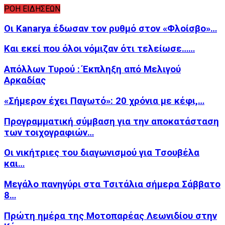
ΡΟΗ ΕΙΔΗΣΕΩΝ
Οι Kanarya έδωσαν τον ρυθμό στον «Φλοίσβο»…
Και εκεί που όλοι νόμιζαν ότι τελείωσε……
Απόλλων Τυρού : Έκπληξη από Μελιγού
Αρκαδίας
«Σήμερον έχει Παγωτό»: 20 χρόνια με κέφι,…
Προγραμματική σύμβαση για την αποκατάσταση
των τοιχογραφιών…
Οι νικήτριες του διαγωνισμού για Τσουβέλα
και…
Μεγάλο πανηγύρι στα Τσιτάλια σήμερα Σάββατο
8…
Πρώτη ημέρα της Μοτοπαρέας Λεωνιδίου στην