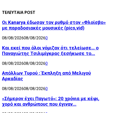
ΤΕΛΕΥΤΑΙΑ POST
Οι Kanarya έδωσαν τον ρυθμό στον «Φλοίσβο»
με παραδοσιακές μουσικές (pics,vid)
08/08/2026
08/08/2026
0
Και εκεί που όλοι νόμιζαν ότι τελείωσε… ο
Παναγιώτης Τσιλιμίγκρας ξεσήκωσε το...
08/08/2026
08/08/2026
0
Απόλλων Τυρού : Έκπληξη από Μελιγού
Αρκαδίας
08/08/2026
08/08/2026
0
«Σήμερον έχει Παγωτό»: 20 χρόνια με κέφι,
χορό και ανθρώπους που έγιναν...