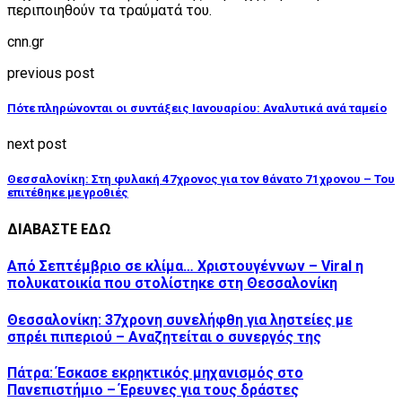
περιποιηθούν τα τραύματά του.
cnn.gr
previous post
Πότε πληρώνονται οι συντάξεις Ιανουαρίου: Αναλυτικά ανά ταμείο
next post
Θεσσαλονίκη: Στη φυλακή 47χρονος για τον θάνατο 71χρονου – Του
επιτέθηκε με γροθιές
ΔΙΑΒΑΣΤΕ ΕΔΩ
Από Σεπτέμβριο σε κλίμα… Χριστουγέννων – Viral η
πολυκατοικία που στολίστηκε στη Θεσσαλονίκη
Θεσσαλονίκη: 37χρονη συνελήφθη για ληστείες με
σπρέι πιπεριού – Αναζητείται ο συνεργός της
Πάτρα: Έσκασε εκρηκτικός μηχανισμός στο
Πανεπιστήμιο – Έρευνες για τους δράστες