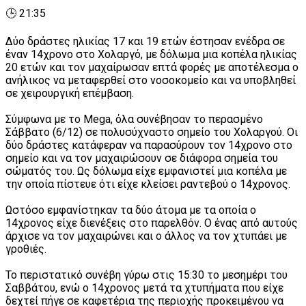
🕒 21:35
Δύο δράστες ηλικίας 17 και 19 ετών έστησαν ενέδρα σε
έναν 14χρονο στο Χολαργό, με δόλωμα μια κοπέλα ηλικίας
20 ετών και τον μαχαίρωσαν επτά φορές με αποτέλεσμα ο
ανήλικος να μεταφερθεί στο νοσοκομείο και να υποβληθεί
σε χειρουργική επέμβαση.
Σύμφωνα με το Mega, όλα συνέβησαν το περασμένο
Σάββατο (6/12) σε πολυσύχναστο σημείο του Χολαργού. Οι
δύο δράστες κατάφεραν να παρασύρουν τον 14χρονο στο
σημείο και να τον μαχαιρώσουν σε διάφορα σημεία του
σώματός του. Ως δόλωμα είχε εμφανιστεί μια κοπέλα με
την οποία πίστευε ότι είχε κλείσει ραντεβού ο 14χρονος.
Ωστόσο εμφανίστηκαν τα δύο άτομα με τα οποία ο
14χρονος είχε διενέξεις στο παρελθόν. Ο ένας από αυτούς
άρχισε να τον μαχαιρώνει και ο άλλος να τον χτυπάει με
γροθιές.
Το περιστατικό συνέβη γύρω στις 15:30 το μεσημέρι του
Σαββάτου, ενώ ο 14χρονος μετά τα χτυπήματα που είχε
δεχτεί πήγε σε καφετέρια της περιοχής προκειμένου να