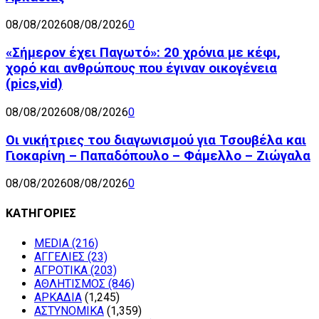
08/08/2026
08/08/2026
0
«Σήμερον έχει Παγωτό»: 20 χρόνια με κέφι,
χορό και ανθρώπους που έγιναν οικογένεια
(pics,vid)
08/08/2026
08/08/2026
0
Οι νικήτριες του διαγωνισμού για Τσουβέλα και
Γιοκαρίνη – Παπαδόπουλο – Φάμελλο – Ζιώγαλα
08/08/2026
08/08/2026
0
ΚΑΤΗΓΟΡΙΕΣ
MEDIA
(216)
ΑΓΓΕΛΙΕΣ
(23)
ΑΓΡΟΤΙΚΑ
(203)
ΑΘΛΗΤΙΣΜΟΣ
(846)
ΑΡΚΑΔΙΑ
(1,245)
ΑΣΤΥΝΟΜΙΚΑ
(1,359)