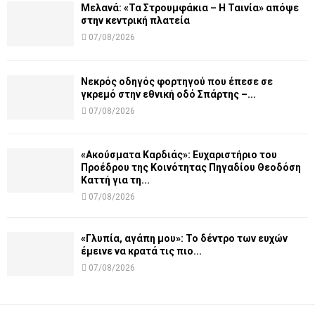
Μελανά: «Τα Στρουμφάκια – Η Ταινία» απόψε
στην κεντρική πλατεία
07/08/2026
Νεκρός οδηγός φορτηγού που έπεσε σε
γκρεμό στην εθνική οδό Σπάρτης –...
07/08/2026
«Ακούσματα Καρδιάς»: Ευχαριστήριο του
Προέδρου της Κοινότητας Πηγαδίου Θεοδόση
Καττή για τη...
07/08/2026
«Γλυπία, αγάπη μου»: Το δέντρο των ευχών
έμεινε να κρατά τις πιο...
07/08/2026