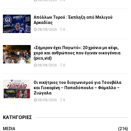
Απόλλων Τυρού : Έκπληξη από Μελιγού
Αρκαδίας
08/08/2026
0
«Σήμερον έχει Παγωτό»: 20 χρόνια με κέφι,
χορό και ανθρώπους που έγιναν οικογένεια
(pics,vid)
08/08/2026
0
Οι νικήτριες του διαγωνισμού για Τσουβέλα
και Γιοκαρίνη – Παπαδόπουλο – Φάμελλο –
Ζιώγαλα
08/08/2026
0
ΚΑΤΗΓΟΡΙΕΣ
MEDIA
(216)