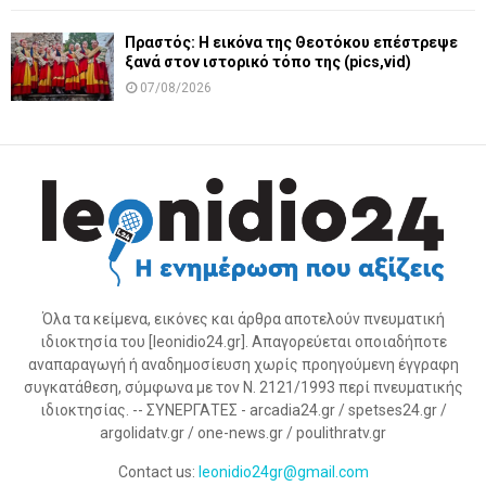
Πραστός: Η εικόνα της Θεοτόκου επέστρεψε
ξανά στον ιστορικό τόπο της (pics,vid)
07/08/2026
Όλα τα κείμενα, εικόνες και άρθρα αποτελούν πνευματική
ιδιοκτησία του [leonidio24.gr]. Απαγορεύεται οποιαδήποτε
αναπαραγωγή ή αναδημοσίευση χωρίς προηγούμενη έγγραφη
συγκατάθεση, σύμφωνα με τον Ν. 2121/1993 περί πνευματικής
ιδιοκτησίας. -- ΣΥΝΕΡΓΑΤΕΣ - arcadia24.gr / spetses24.gr /
argolidatv.gr / one-news.gr / poulithratv.gr
Contact us:
leonidio24gr@gmail.com