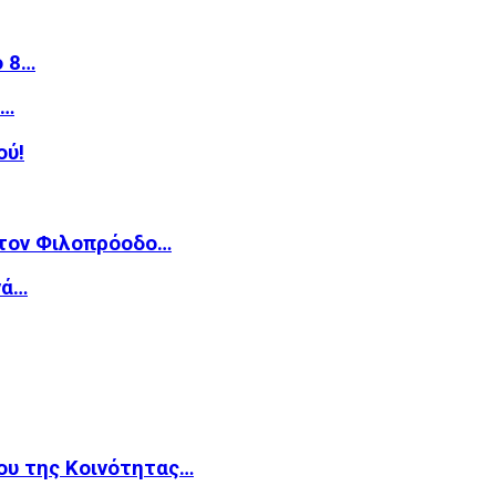
ό 8…
»…
ού!
 τον Φιλοπρόοδο…
νά…
ου της Κοινότητας…