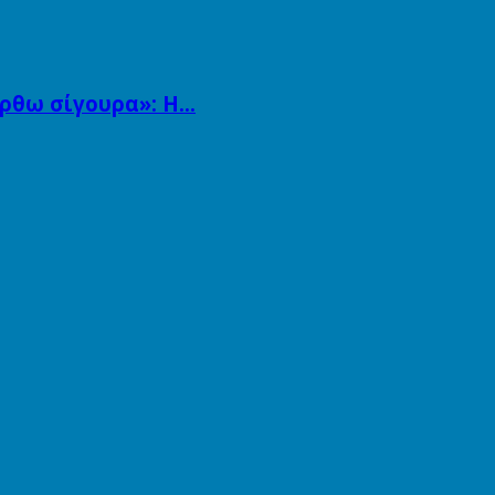
άρθω σίγουρα»: Η…