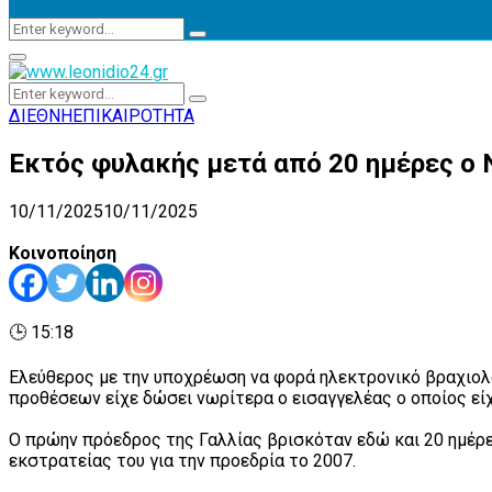
Search
Search
for:
Primary
Menu
Search
Search
for:
ΔΙΕΘΝΗ
ΕΠΙΚΑΙΡΟΤΗΤΑ
Eκτός φυλακής μετά από 20 ημέρες ο 
10/11/2025
10/11/2025
Κοινοποίηση
🕒 15:18
Ελεύθερος με την υποχρέωση να φορά ηλεκτρονικό βραχιολά
προθέσεων είχε δώσει νωρίτερα ο εισαγγελέας ο οποίος είχ
Ο πρώην πρόεδρος της Γαλλίας βρισκόταν εδώ και 20 ημέρε
εκστρατείας του για την προεδρία το 2007.