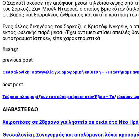
Ο Σαρκοζί άκουσε την απόφαση μέσω τηλεδιάσκεψης από την 
του Σαρκοζί, Ζαν-Μισέλ Νταρουά, ο οποίος βρισκόταν δίπλα
στιβαρός και θαρραλέος άνθρωπος και αυτή η κράτηση του 
Ένας άλλος δικηγόρος του Σαρκοζί, ο Κριστόφ Ινγκρέιν, ο ο
εκτός φυλακής παρά μέσα. «Έχει αντιμετωπίσει απειλές θαν
αυτοτραυματίστηκε», είπε χαρακτηριστικά.
flash.gr
previous post
Θεσσαλονίκη: Καταγγελία για ομοφοβική επίθεση – «Πιαστήκαμε αγκ
next post
Τούρκοι πλημμυρίζουν τα σούπερ μάρκετ στον Έβρο – Ταξιδεύουν ώ
ΔΙΑΒΑΣΤΕ ΕΔΩ
Χειροπέδες σε 28χρονο για ληστεία σε οικία στο Νέο Ηρ
Θεσσαλονίκη: Συναγερμός και απολύμανση λόγω κρουσμ