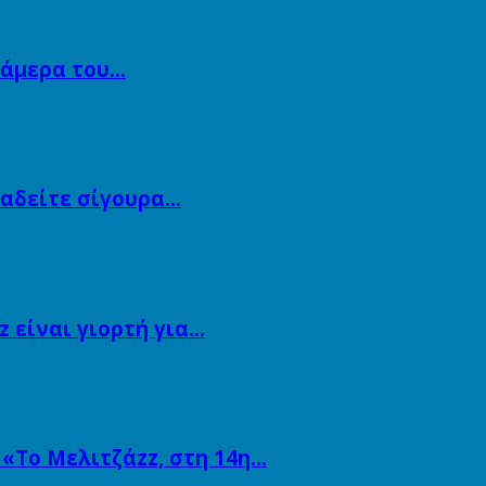
κάμερα του…
αναδείτε σίγουρα…
 είναι γιορτή για…
 «Το Μελιτζάzz, στη 14η…