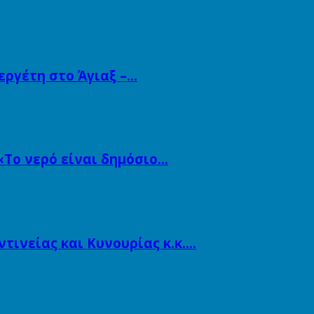
εργέτη στο Άγιαξ –…
«Το νερό είναι δημόσιο…
ινείας και Κυνουρίας κ.κ….