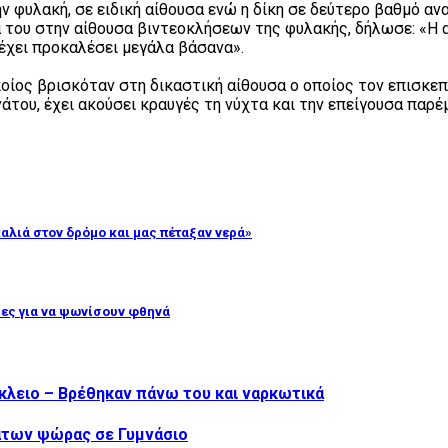
φυλακή, σε ειδική αίθουσα ενώ η δίκη σε δεύτερο βαθμό ανα
 του στην αίθουσα βιντεοκλήσεων της φυλακής, δήλωσε: «Η α
έχει προκαλέσει μεγάλα βάσανα».
ποίος βρισκόταν στη δικαστική αίθουσα ο οποίος τον επισκεπ
άτου, έχει ακούσει κραυγές τη νύχτα και την επείγουσα παρέ
αλιά στον δρόμο και μας πέταξαν νερά»
ρες για να ψωνίσουν φθηνά
άκλειο – Βρέθηκαν πάνω του και ναρκωτικά
άτων ψώρας σε Γυμνάσιο