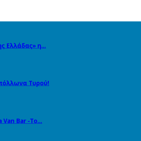
ης Ελλάδας» η…
Απόλλωνα Τυρού!
a Van Bar -Το…