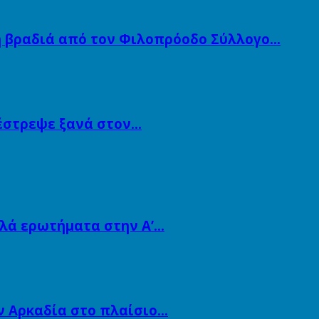
ή βραδιά από τον Φιλοπρόοδο Σύλλογο…
πέστρεψε ξανά στον…
λλά ερωτήματα στην Α’…
ν Αρκαδία στο πλαίσιο…