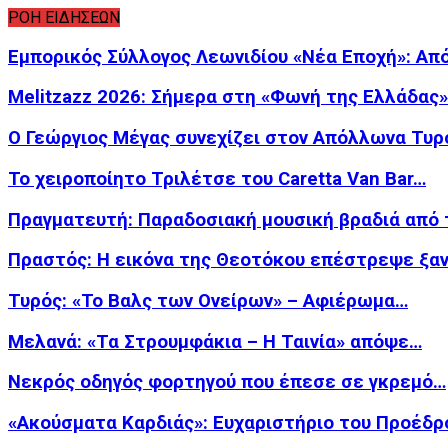
ΡΟΗ ΕΙΔΗΣΕΩΝ
Εμπορικός Σύλλογος Λεωνιδίου «Νέα Εποχή»: Απ
Melitzazz 2026: Σήμερα στη «Φωνή της Ελλάδας
Ο Γεώργιος Μέγας συνεχίζει στον Απόλλωνα Τυρ
Το χειροποίητο Τριλέτσε του Caretta Van Bar…
Πραγματευτή: Παραδοσιακή μουσική βραδιά από
Πραστός: Η εικόνα της Θεοτόκου επέστρεψε ξα
Τυρός: «Το Βαλς των Ονείρων» – Αφιέρωμα…
Μελανά: «Τα Στρουμφάκια – Η Ταινία» απόψε…
Νεκρός οδηγός φορτηγού που έπεσε σε γκρεμό…
«Ακούσματα Καρδιάς»: Ευχαριστήριο του Προέδρ