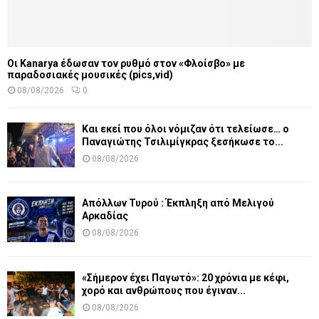
Οι Kanarya έδωσαν τον ρυθμό στον «Φλοίσβο» με
παραδοσιακές μουσικές (pics,vid)
08/08/2026
0
Και εκεί που όλοι νόμιζαν ότι τελείωσε… ο
Παναγιώτης Τσιλιμίγκρας ξεσήκωσε το...
08/08/2026
Απόλλων Τυρού : Έκπληξη από Μελιγού
Αρκαδίας
08/08/2026
«Σήμερον έχει Παγωτό»: 20 χρόνια με κέφι,
χορό και ανθρώπους που έγιναν...
08/08/2026