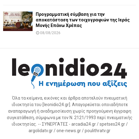
Προγραμματική σύμβαση για την
αποκατάσταση των τοιχογραφιών της Ιεράς
Μονής Επάνω Χρέπας
08/08/2026
Όλα τα κείμενα, εικόνες και άρθρα αποτελούν πνευματική
ιδιοκτησία του [leonidio24.gr]. Απαγορεύεται οποιαδήποτε
αναπαραγωγή ή αναδημοσίευση χωρίς προηγούμενη έγγραφη
συγκατάθεση, σύμφωνα με τον Ν. 2121/1993 περί πνευματικής
ιδιοκτησίας. -- ΣΥΝΕΡΓΑΤΕΣ - arcadia24.gr / spetses24.gr /
argolidatv.gr / one-news.gr / poulithratv.gr