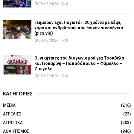
08/08/2026
0
«Σήμερον έχει Παγωτό»: 20 χρόνια με κέφι,
χορό και ανθρώπους που έγιναν οικογένεια
(pics,vid)
08/08/2026
0
Οι νικήτριες του διαγωνισμού για Τσουβέλα
και Γιοκαρίνη – Παπαδόπουλο – Φάμελλο –
Ζιώγαλα
08/08/2026
0
ΚΑΤΗΓΟΡΙΕΣ
MEDIA
(216)
ΑΓΓΕΛΙΕΣ
(23)
ΑΓΡΟΤΙΚΑ
(203)
ΑΘΛΗΤΙΣΜΟΣ
(846)