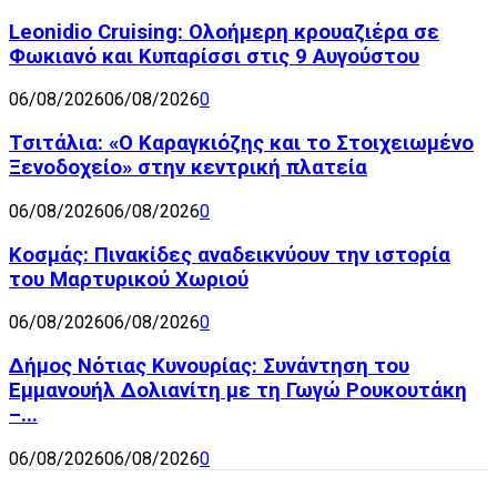
Leonidio Cruising: Ολοήμερη κρουαζιέρα σε
Φωκιανό και Κυπαρίσσι στις 9 Αυγούστου
06/08/2026
06/08/2026
0
Τσιτάλια: «Ο Καραγκιόζης και το Στοιχειωμένο
Ξενοδοχείο» στην κεντρική πλατεία
06/08/2026
06/08/2026
0
Κοσμάς: Πινακίδες αναδεικνύουν την ιστορία
του Μαρτυρικού Χωριού
06/08/2026
06/08/2026
0
Δήμος Νότιας Κυνουρίας: Συνάντηση του
Εμμανουήλ Δολιανίτη με τη Γωγώ Ρουκουτάκη
–...
06/08/2026
06/08/2026
0