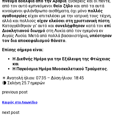
πνεύμα αδέλφια από την Αραβία
. Ευσεβείς και οι πέντε,
από τον αυτό εμπνεόμενοι
θείο ζήλο
και από τα αυτά
κινούμενοι φιλάνθρωπο αισθήματα, όχι μόνο
πολλές
αγαθοεργίες
είχαν επιτελέσει με την ιατρική τους τέχνη,
αλλά και πολλούς
είχαν ελκύσει στη χριστιανική πίστη
.
Καταγγέλθηκαν γι’ αυτό και
συνελήφθησαν
κατά τον
επί
Διοκλητιανού διωγμό
στη Λυκία από τον ηγεμόνα εν
Αιγαίς Λυσία. Μετά από πολλά βασανιστήρια
, υπέστησαν
τον δια αποκεφαλισμού θάνατο.
Επίσης σήμερα είναι:
Η Διεθνής Ημέρα για την Εξάλειψη της Φτώχειας
και
Η Παγκόσμια Ημέρα Μυοσκελετικού Τραύματος.
☀ Ανατολή ήλιου: 07:35 – Δύση ήλιου: 18:45
🌘 Σελήνη 25.7 ημερών
previous post
Καιρός στο Λεωνίδιο
next post