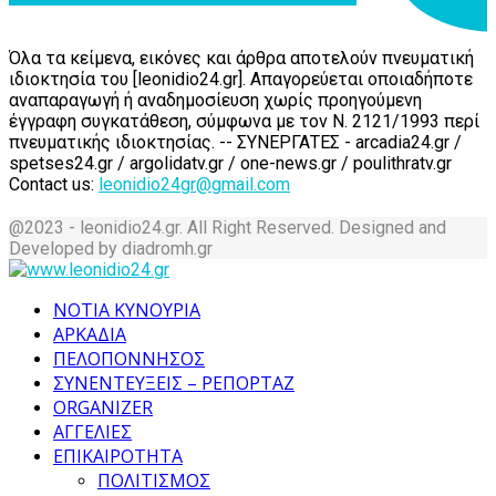
Όλα τα κείμενα, εικόνες και άρθρα αποτελούν πνευματική
ιδιοκτησία του [leonidio24.gr]. Απαγορεύεται οποιαδήποτε
αναπαραγωγή ή αναδημοσίευση χωρίς προηγούμενη
έγγραφη συγκατάθεση, σύμφωνα με τον Ν. 2121/1993 περί
πνευματικής ιδιοκτησίας. -- ΣΥΝΕΡΓΑΤΕΣ - arcadia24.gr /
spetses24.gr / argolidatv.gr / one-news.gr / poulithratv.gr
Contact us:
leonidio24gr@gmail.com
@2023 - leonidio24.gr. All Right Reserved. Designed and
Developed by diadromh.gr
Facebook
Twitter
Instagram
Pinterest
Tumblr
Youtube
ΝΟΤΙΑ ΚΥΝΟΥΡΙΑ
ΑΡΚΑΔΙΑ
ΠΕΛΟΠΟΝΝΗΣΟΣ
ΣΥΝΕΝΤΕΥΞΕΙΣ – ΡΕΠΟΡΤΑΖ
ORGANIZER
ΑΓΓΕΛΙΕΣ
ΕΠΙΚΑΙΡΟΤΗΤΑ
ΠΟΛΙΤΙΣΜΟΣ