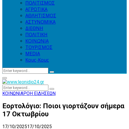
ΠΟΛΙΤΙΣΜΟΣ
ΑΓΡΟΤΙΚΑ
ΑΘΛΗΤΙΣΜΟΣ
ΑΣΤΥΝΟΜΙΚΑ
ΔΙΕΘΝΗ
ΠΟΛΙΤΙΚΗ
ΚΟΙΝΩΝΙΑ
ΤΟΥΡΙΣΜΟΣ
MEDIA
Κους-Κους
Search
Search
for:
Primary
Menu
Search
Search
for:
ΚΟΙΝΩΝΙΑ
ΡΟΗ ΕΙΔΗΣΕΩΝ
Εορτολόγιο: Ποιοι γιορτάζουν σήμερα
17 Οκτωβρίου
17/10/2025
17/10/2025