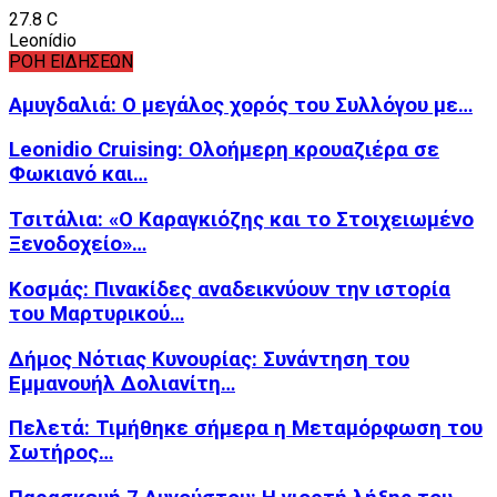
27.8
C
Leonídio
ΡΟΗ ΕΙΔΗΣΕΩΝ
Αμυγδαλιά: Ο μεγάλος χορός του Συλλόγου με…
Leonidio Cruising: Ολοήμερη κρουαζιέρα σε
Φωκιανό και…
Τσιτάλια: «Ο Καραγκιόζης και το Στοιχειωμένο
Ξενοδοχείο»…
Κοσμάς: Πινακίδες αναδεικνύουν την ιστορία
του Μαρτυρικού…
Δήμος Νότιας Κυνουρίας: Συνάντηση του
Εμμανουήλ Δολιανίτη…
Πελετά: Τιμήθηκε σήμερα η Μεταμόρφωση του
Σωτήρος…