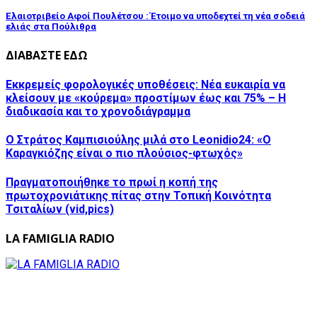
Ελαιοτριβείο Αφοί Πουλέτσου : Έτοιμο να υποδεχτεί τη νέα σοδειά
ελιάς στα Πούλιθρα
ΔΙΑΒΑΣΤΕ ΕΔΩ
Εκκρεμείς φορολογικές υποθέσεις: Νέα ευκαιρία να
κλείσουν με «κούρεμα» προστίμων έως και 75% – Η
διαδικασία και το χρονοδιάγραμμα
Ο Στράτος Καμπισιούλης μιλά στο Leonidio24: «Ο
Καραγκιόζης είναι ο πιο πλούσιος-φτωχός»
Πραγματοποιήθηκε το πρωί η κοπή της
πρωτοχρονιάτικης πίτας στην Τοπική Κοινότητα
Τσιταλίων (vid,pics)
LA FAMIGLIA RADIO