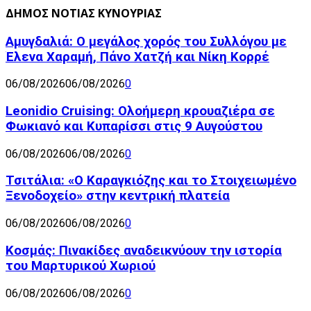
ΔΗΜΟΣ ΝΟΤΙΑΣ ΚΥΝΟΥΡΙΑΣ
Αμυγδαλιά: Ο μεγάλος χορός του Συλλόγου με
Έλενα Χαραμή, Πάνο Χατζή και Νίκη Κορρέ
06/08/2026
06/08/2026
0
Leonidio Cruising: Ολοήμερη κρουαζιέρα σε
Φωκιανό και Κυπαρίσσι στις 9 Αυγούστου
06/08/2026
06/08/2026
0
Τσιτάλια: «Ο Καραγκιόζης και το Στοιχειωμένο
Ξενοδοχείο» στην κεντρική πλατεία
06/08/2026
06/08/2026
0
Κοσμάς: Πινακίδες αναδεικνύουν την ιστορία
του Μαρτυρικού Χωριού
06/08/2026
06/08/2026
0