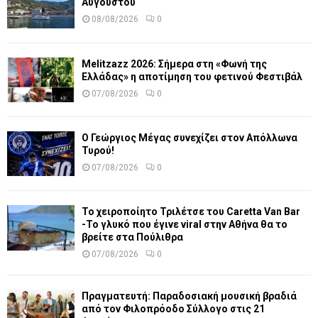
Αυγούστου
08/08/2026
0
Melitzazz 2026: Σήμερα στη «Φωνή της
Ελλάδας» η αποτίμηση του φετινού Φεστιβάλ
07/08/2026
0
Ο Γεώργιος Μέγας συνεχίζει στον Απόλλωνα
Τυρού!
07/08/2026
0
Το χειροποίητο Τριλέτσε του Caretta Van Bar
-Το γλυκό που έγινε viral στην Αθήνα θα το
βρείτε στα Πούλιθρα
07/08/2026
0
Πραγματευτή: Παραδοσιακή μουσική βραδιά
από τον Φιλοπρόοδο Σύλλογο στις 21