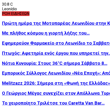
30.8
C
Leonídio
ΡΟΗ ΕΙΔΗΣΕΩΝ
Πρώτη ημέρα της Μοτοπαρέας Λεωνιδίου στην 
Με πλήθος κόσμου η γιορτή λήξης του…
Εφημερεύον Φαρμακείο στο Λεωνίδιο το Σαββατ
Πτωχός: Αφετηρία ενός έργου που υπηρετεί την
Νότια Κυνουρία: Στους 36°C σήμερα Σάββατο 8…
Εμπορικός Σύλλογος Λεωνιδίου «Νέα Εποχή»: Απ
Melitzazz 2026: Σήμερα στη «Φωνή της Ελλάδας
Ο Γεώργιος Μέγας συνεχίζει στον Απόλλωνα Τυρ
Το χειροποίητο Τριλέτσε του Caretta Van Bar…