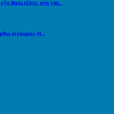
 «Το Μελιτζάzz, στη 14η…
άρθω σίγουρα»: Η…