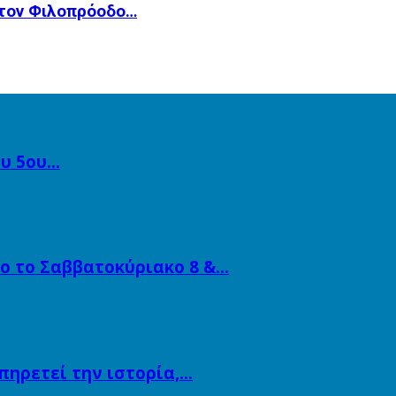
 τον Φιλοπρόοδο…
ου 5ου…
ο το Σαββατοκύριακο 8 &…
πηρετεί την ιστορία,…