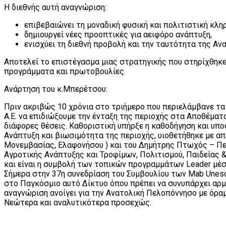
Η διεθνής αυτή αναγνώριση:
επιβεβαιώνει τη μοναδική φυσική και πολιτιστική κλη
δημιουργεί νέες προοπτικές για αειφόρο ανάπτυξη,
ενισχύει τη διεθνή προβολή και την ταυτότητα της Α
Αποτελεί το επιστέγασμα μιας στρατηγικής που στηρίχθηκε
προγράμματα και πρωτοβουλίες.
Ανάρτηση του κ.Μπερέτσου:
Πριν ακριβώς 10 χρόνια στο τριήμερο που περιελάμβανε τ
Α.Ε. να επιδιώξουμε την ένταξη της περιοχής στα Αποθέμα
διάφορες θέσεις. Καθοριστική υπήρξε η καθοδήγηση και υπ
Ανάπτυξη και βιωσιμότητα της περιοχής, υιοθετήθηκε με απ
Μονεμβασίας, Ελαφονήσου ) και του Δημήτρης Πτωχός – Πε
Αγροτικής Ανάπτυξης και Τροφίμων, Πολιτισμού, Παιδείας 
και είναι η συμβολή των τοπικών προγραμμάτων Leader μέσ
Σήμερα στην 37η συνεδρίαση του Συμβουλίου των Mab Unesc
στο Παγκόσμιο αυτό Δίκτυο όπου πρέπει να συνυπάρχει αρμο
αναγνώριση ανοίγει για την Ανατολική Πελοπόννησο με όραμ
Νεώτερα και αναλυτικότερα προσεχώς.