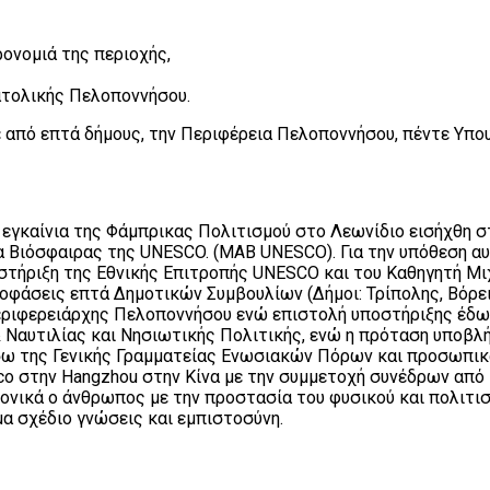
ρονομιά της περιοχής,
νατολικής Πελοποννήσου.
 από επτά δήμους, την Περιφέρεια Πελοποννήσου, πέντε Υπο
α εγκαίνια της Φάμπρικας Πολιτισμού στο Λεωνίδιο εισήχθη
τα Βιόσφαιρας της UNESCO. (MAB UNESCO). Για την υπόθεση 
οστήριξη της Εθνικής Επιτροπής UNESCO και του Καθηγητή Μι
οφάσεις επτά Δημοτικών Συμβουλίων (Δήμοι: Τρίπολης, Βόρει
ριφερειάρχης Πελοποννήσου ενώ επιστολή υποστήριξης έδωσ
& Ναυτιλίας και Νησιωτικής Πολιτικής, ενώ η πρόταση υποβ
ω της Γενικής Γραμματείας Ενωσιακών Πόρων και προσωπικά τ
o στην Hangzhou στην Κίνα με την συμμετοχή συνέδρων από
νικά ο άνθρωπος με την προστασία του φυσικού και πολιτιστ
α σχέδιο γνώσεις και εμπιστοσύνη.