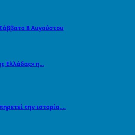
 Σάββατο 8 Αυγούστου
ης Ελλάδας» η…
πηρετεί την ιστορία,…