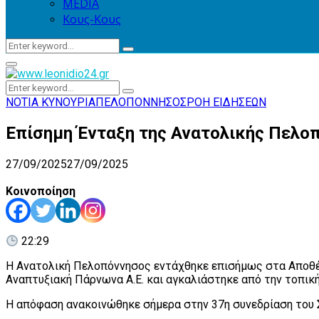
MEDIA
Κους-Κους
Search
Search
for:
Primary
Menu
Search
Search
for:
ΝΟΤΙΑ ΚΥΝΟΥΡΙΑ
ΠΕΛΟΠΟΝΝΗΣΟΣ
ΡΟΗ ΕΙΔΗΣΕΩΝ
Επίσημη Ένταξη της Ανατολικής Πελο
27/09/2025
27/09/2025
Κοινοποίηση
22:29
Η Ανατολική Πελοπόννησος εντάχθηκε επισήμως στα Αποθέ
Αναπτυξιακή Πάρνωνα Α.Ε. και αγκαλιάστηκε από την τοπική
Η απόφαση ανακοινώθηκε σήμερα στην 37η συνεδρίαση του