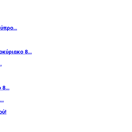
Κύπρο…
οκύριακο 8…
…
ό 8…
»…
ού!