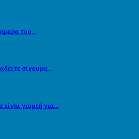
κάμερα του…
αναδείτε σίγουρα…
 είναι γιορτή για…