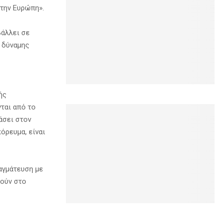
στην Ευρώπη».
βάλλει σε
ς δύναμης
ής
ται από το
άσει στον
όρευμα, είναι
αγμάτευση με
νούν στο