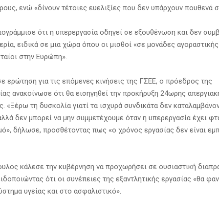
ρους, ενώ «δίνουν τέτοιες ευελιξίες που δεν υπάρχουν πουθενά 
ογράμμισε ότι η υπερεργασία οδηγεί σε εξουθένωση και δεν συμ
ερία, ειδικά σε μια χώρα όπου οι μισθοί «σε μονάδες αγοραστική
υταίοι στην Ευρώπη».
ε ερώτηση για τις επόμενες κινήσεις της ΓΣΕΕ, ο πρόεδρος της
ας ανακοίνωσε ότι θα εισηγηθεί την προκήρυξη 24ωρης απεργιακ
ς. «Ξέρω τη δυσκολία γιατί τα ισχυρά συνδικάτα δεν καταλαμβάνον
αλλά δεν μπορεί να μην συμμετέχουμε όταν η υπερεργασία έχει φτ
ό», δήλωσε, προσθέτοντας πως «ο χρόνος εργασίας δεν είναι εμπ
ουλος κάλεσε την κυβέρνηση να προχωρήσει σε ουσιαστική διαπρ
ειδοποιώντας ότι οι συνέπειες της εξαντλητικής εργασίας «θα φα
ύστημα υγείας και στο ασφαλιστικό».