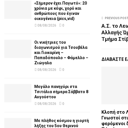
«Σήμερον έχει Παγωτό»: 20
χρόνια με κέφι, χορό και
ανθρώπους που έγιναν
οικογένεια (pics,vid)
PREVIOUS POS
Α.Σ. το Λε
08/08/2026
0
Αλλαγής Ώ
Τμήμα Στίβ
Οι νικήτριες του
διαγωνισμού για Τσουβέλα
και Γιοκαρίνη –
Παπαδόπουλο – Φάμελλο –
ΔΙΑΒΑΣΤΕ 
Ζιώγαλα
08/08/2026
0
Μεγάλο πανηγύρι στα
Τσιτάλια σήμερα Σάββατο 8
Αυγούστου
08/08/2026
0
Κλοπή στο 
Γνωστοί στι
Με πλήθος κόσμου η γιορτή
φερόμενοι 
λήξης του 5ου Θερινού