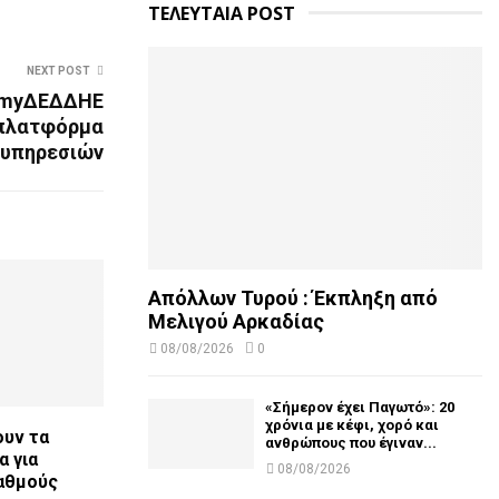
ΤΕΛΕΥΤΑΙΑ POST
NEXT POST
ο myΔΕΔΔΗΕ
 πλατφόρμα
υπηρεσιών
Απόλλων Τυρού : Έκπληξη από
Μελιγού Αρκαδίας
08/08/2026
0
«Σήμερον έχει Παγωτό»: 20
χρόνια με κέφι, χορό και
ουν τα
ανθρώπους που έγιναν...
 για
08/08/2026
αθμούς