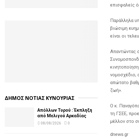
επισφαλείς ό
Παράλληλα υπ
βιώσιμη ευημ
είναι οι τελε
Απαντώντας σ
Συνομοσπονδί
κινητοποίηση
νομοσχέδιο, 
απώτατο βαθμ
ζωή».
ΔΗΜΟΣ ΝΟΤΙΑΣ ΚΥΝΟΥΡΙΑΣ
Ο κ. Παναγόπ
Απόλλων Τυρού : Έκπληξη
τη ΓΣΕΕ, προ
από Μελιγού Αρκαδίας
μέλλον στο σ
08/08/2026
0
dnews.gr