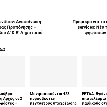
T
ωνίδιον: Ανακοίνωση
Πρεμιέρα για τ
ρας Προπόνησης –
services: Νέα
ου Α’ & Β’ Δημοτικού
ψηφιακών 
ΕΔΩ
Λούβρο:
Μονιμοποιούνται 423
ΕΕΤΑΑ: Βγαίν
ς Αρχές οι 2
πυροσβέστες
αποτελέσματα
δράστες –
πενταετούς υποχρέωσης
παιδικούς στ