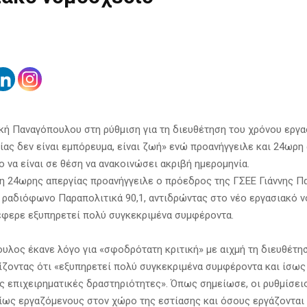
κή Παναγόπουλου στη ρύθμιση για τη διευθέτηση του χρόνου εργασ
ίας δεν είναι εμπόρευμα, είναι ζωή» ενώ προανήγγειλε και 24ωρη
 να είναι σε θέση να ανακοινώσει ακριβή ημερομηνία.
η 24ωρης απεργίας προανήγγειλε ο πρόεδρος της ΓΣΕΕ Γιάννης Π
 ραδιόφωνο Παραπολιτικά 90,1, αντιδρώντας στο νέο εργασιακό 
φερε εξυπηρετεί πολύ συγκεκριμένα συμφέροντα.
ουλος έκανε λόγο για «σφοδρότατη κριτική» με αιχμή τη διευθέτη
νίζοντας ότι «εξυπηρετεί πολύ συγκεκριμένα συμφέροντα και ίσως
ς επιχειρηματικές δραστηριότητες». Όπως σημείωσε, οι ρυθμίσει
ίως εργαζόμενους στον χώρο της εστίασης και όσους εργάζονται