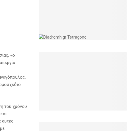
ίας, «ο
 απεργία
αναγόπουλος,
νομοσχέδιο
ση του χρόνου
 και
ς αυτές
 με