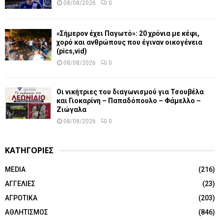
08/08/2026
0
«Σήμερον έχει Παγωτό»: 20 χρόνια με κέφι,
χορό και ανθρώπους που έγιναν οικογένεια
(pics,vid)
08/08/2026
0
Οι νικήτριες του διαγωνισμού για Τσουβέλα
και Γιοκαρίνη – Παπαδόπουλο – Φάμελλο –
Ζιώγαλα
08/08/2026
0
ΚΑΤΗΓΟΡΙΕΣ
MEDIA
(216)
ΑΓΓΕΛΙΕΣ
(23)
ΑΓΡΟΤΙΚΑ
(203)
ΑΘΛΗΤΙΣΜΟΣ
(846)