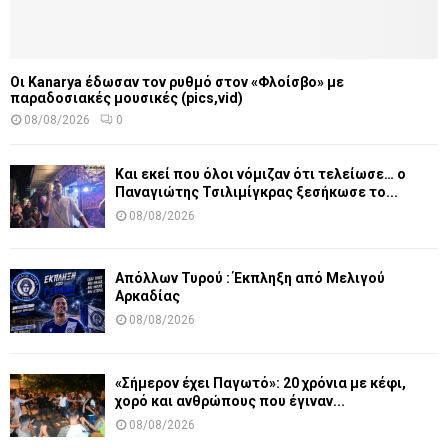
Οι Kanarya έδωσαν τον ρυθμό στον «Φλοίσβο» με
παραδοσιακές μουσικές (pics,vid)
08/08/2026
0
Και εκεί που όλοι νόμιζαν ότι τελείωσε… ο
Παναγιώτης Τσιλιμίγκρας ξεσήκωσε το...
08/08/2026
Απόλλων Τυρού : Έκπληξη από Μελιγού
Αρκαδίας
08/08/2026
«Σήμερον έχει Παγωτό»: 20 χρόνια με κέφι,
χορό και ανθρώπους που έγιναν...
08/08/2026