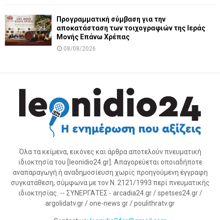
Προγραμματική σύμβαση για την
αποκατάσταση των τοιχογραφιών της Ιεράς
Μονής Επάνω Χρέπας
08/08/2026
Όλα τα κείμενα, εικόνες και άρθρα αποτελούν πνευματική
ιδιοκτησία του [leonidio24.gr]. Απαγορεύεται οποιαδήποτε
αναπαραγωγή ή αναδημοσίευση χωρίς προηγούμενη έγγραφη
συγκατάθεση, σύμφωνα με τον Ν. 2121/1993 περί πνευματικής
ιδιοκτησίας. -- ΣΥΝΕΡΓΑΤΕΣ - arcadia24.gr / spetses24.gr /
argolidatv.gr / one-news.gr / poulithratv.gr