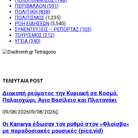
ΠΕΛΟΠΟΝΝΗΣΟΣ
(748)
ΠΕΡΙΒΑΛΛΟΝ
(591)
ΠΟΛΙΤΙΚΗ
(838)
ΠΟΛΙΤΙΣΜΟΣ
(1,235)
ΡΟΗ ΕΙΔΗΣΕΩΝ
(5,540)
ΣΥΝΕΝΤΕΥΞΕΙΣ – ΡΕΠΟΡΤΑΖ
(103)
ΤΟΥΡΙΣΜΟΣ
(212)
ΥΓΕΙΑ
(340)
ΤΕΛΕΥΤΑΙΑ POST
Διακοπή ρεύματος την Κυριακή σε Κοσμά,
Παλαιοχώρι, Άγιο Βασίλειο και Πλατανάκι
09/08/2026
09/08/2026
0
Οι Kanarya έδωσαν τον ρυθμό στον «Φλοίσβο»
με παραδοσιακές μουσικές (pics,vid)