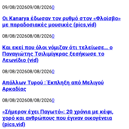
09/08/2026
09/08/2026
0
Οι Kanarya έδωσαν τον ρυθμό στον «Φλοίσβο»
με παραδοσιακές μουσικές (pics,vid)
08/08/2026
08/08/2026
0
Και εκεί που όλοι νόμιζαν ότι τελείωσε… ο
Παναγιώτης Τσιλιμίγκρας ξεσήκωσε το
Λεωνίδιο (vid)
08/08/2026
08/08/2026
0
Απόλλων Τυρού : Έκπληξη από Μελιγού
Αρκαδίας
08/08/2026
08/08/2026
0
«Σήμερον έχει Παγωτό»: 20 χρόνια με κέφι,
χορό και ανθρώπους που έγιναν οικογένεια
(pics,vid)