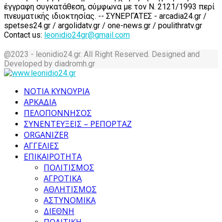
έγγραφη συγκατάθεση, σύμφωνα με τον Ν. 2121/1993 περί
πνευματικής ιδιοκτησίας. -- ΣΥΝΕΡΓΑΤΕΣ - arcadia24.gr /
spetses24.gr / argolidatv.gr / one-news.gr / poulithratv.gr
Contact us:
leonidio24gr@gmail.com
@2023 - leonidio24.gr. All Right Reserved. Designed and
Developed by diadromh.gr
Facebook
Twitter
Instagram
Pinterest
Tumblr
Youtube
ΝΟΤΙΑ ΚΥΝΟΥΡΙΑ
ΑΡΚΑΔΙΑ
ΠΕΛΟΠΟΝΝΗΣΟΣ
ΣΥΝΕΝΤΕΥΞΕΙΣ – ΡΕΠΟΡΤΑΖ
ORGANIZER
ΑΓΓΕΛΙΕΣ
ΕΠΙΚΑΙΡΟΤΗΤΑ
ΠΟΛΙΤΙΣΜΟΣ
ΑΓΡΟΤΙΚΑ
ΑΘΛΗΤΙΣΜΟΣ
ΑΣΤΥΝΟΜΙΚΑ
ΔΙΕΘΝΗ