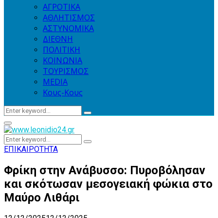
ΑΓΡΟΤΙΚΑ
ΑΘΛΗΤΙΣΜΟΣ
ΑΣΤΥΝΟΜΙΚΑ
ΔΙΕΘΝΗ
ΠΟΛΙΤΙΚΗ
ΚΟΙΝΩΝΙΑ
ΤΟΥΡΙΣΜΟΣ
MEDIA
Κους-Κους
Search
Search
for:
Primary
Menu
Search
Search
for:
ΕΠΙΚΑΙΡΟΤΗΤΑ
Φρίκη στην Ανάβυσσο: Πυροβόλησαν
και σκότωσαν μεσογειακή φώκια στο
Μαύρο Λιθάρι