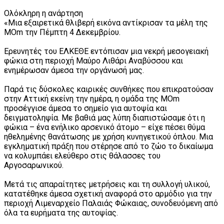
Ολόκληρη η ανάρτηση
«Μια εξαιρετικά θλιβερή εικόνα αντίκρισαν τα μέλη της
MOm την Πέμπτη 4 Δεκεμβρίου.
Ερευνητές του ΕΛΚΕΘΕ εντόπισαν μια νεκρή μεσογειακή
φώκια στη περιοχή Μαύρο Λιθάρι Αναβύσσου και
ενημέρωσαν άμεσα την οργάνωσή μας.
Παρά τις δύσκολες καιρικές συνθήκες που επικρατούσαν
στην Αττική εκείνη την ημέρα, η ομάδα της MOm
προσέγγισε άμεσα το σημείο για αυτοψία και
δειγματοληψία. Με βαθιά μας λύπη διαπιστώσαμε ότι η
φώκια – ένα ενήλικο αρσενικό άτομο – είχε πέσει θύμα
ηθελημένης θανάτωσης με χρήση κυνηγετικού όπλου. Μια
εγκληματική πράξη που στέρησε από το ζώο το δικαίωμα
να κολυμπάει ελεύθερο στις θάλασσες του
Αργοσαρωνικού.
Μετά τις απαραίτητες μετρήσεις και τη συλλογή υλικού,
κατατέθηκε άμεσα σχετική αναφορά στο αρμόδιο για την
περιοχή Λιμεναρχείο Παλαιάς Φώκαιας, συνοδευόμενη από
όλα τα ευρήματα της αυτοψίας.