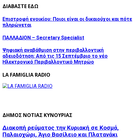
ΔΙΑΒΑΣΤΕ ΕΔΩ
Επιστροφή ενοικίου: Ποιοι είναι οι δικαιούχοι και πότε
πληρώνεται
ΠΑΛΛΑΔΙΟΝ – Secretary Specialist
Ψηφιακή αναβάθμιση στην περιβαλλοντική
αδειοδότηση: Από τις 15 Σεπτέμβριο το νέο
Ηλεκτρονικό Περιβαλλοντικό Μητρώο
LA FAMIGLIA RADIO
ΔΗΜΟΣ ΝΟΤΙΑΣ ΚΥΝΟΥΡΙΑΣ
Διακοπή ρεύματος την Κυριακή σε Κοσμά,
Παλαιοχώρι, Άγιο Βασίλειο και Πλατανάκι