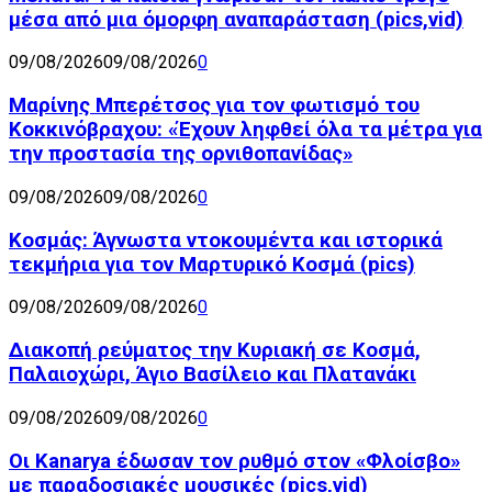
μέσα από μια όμορφη αναπαράσταση (pics,vid)
09/08/2026
09/08/2026
0
Μαρίνης Μπερέτσος για τον φωτισμό του
Κοκκινόβραχου: «Έχουν ληφθεί όλα τα μέτρα για
την προστασία της ορνιθοπανίδας»
09/08/2026
09/08/2026
0
Κοσμάς: Άγνωστα ντοκουμέντα και ιστορικά
τεκμήρια για τον Μαρτυρικό Κοσμά (pics)
09/08/2026
09/08/2026
0
Διακοπή ρεύματος την Κυριακή σε Κοσμά,
Παλαιοχώρι, Άγιο Βασίλειο και Πλατανάκι
09/08/2026
09/08/2026
0
Οι Kanarya έδωσαν τον ρυθμό στον «Φλοίσβο»
με παραδοσιακές μουσικές (pics,vid)