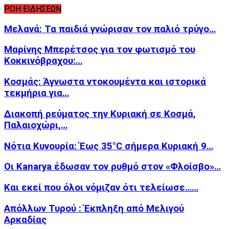
ΡΟΗ ΕΙΔΗΣΕΩΝ
Μελανά: Τα παιδιά γνώρισαν τον παλιό τρύγο…
Μαρίνης Μπερέτσος για τον φωτισμό του
Κοκκινόβραχου:…
Κοσμάς: Άγνωστα ντοκουμέντα και ιστορικά
τεκμήρια για…
Διακοπή ρεύματος την Κυριακή σε Κοσμά,
Παλαιοχώρι,…
Νότια Κυνουρία: Έως 35°C σήμερα Κυριακή 9…
Οι Kanarya έδωσαν τον ρυθμό στον «Φλοίσβο»…
Και εκεί που όλοι νόμιζαν ότι τελείωσε……
Απόλλων Τυρού : Έκπληξη από Μελιγού
Αρκαδίας