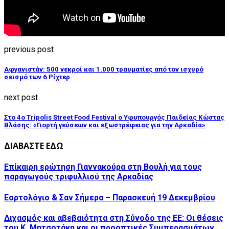
previous post
Αφγανιστάν: 500 νεκροί και 1.000 τραυματίες από τον ισχυρό
σεισμό των 6 Ρίχτερ
next post
Στο 4ο Tripolis Street Food Festival ο Υφυπουργός Παιδείας Κώστας
Βλάσης: «Γιορτή γεύσεων και εξωστρέφειας για την Αρκαδία»
ΔΙΑΒΑΣΤΕ ΕΔΩ
Επίκαιρη ερώτηση Γιαννακούρα στη Βουλή για τους
παραγωγούς τριφυλλιού της Αρκαδίας
Εορτολόγιο & Σαν Σήμερα – Παρασκευή 19 Δεκεμβρίου
Διχασμός και αβεβαιότητα στη Σύνοδο της ΕΕ: Οι θέσεις
του Κ. Μητσοτάκη και οι προοπτικές Συμπερασμάτων