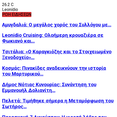
26.2
C
Leonídio
ΡΟΗ ΕΙΔΗΣΕΩΝ
Αμυγδαλιά: Ο μεγάλος χορός του Συλλόγου με…
Leonidio Cruising: Ολοήμερη κρουαζιέρα σε
Φωκιανό και…
Τσιτάλια: «Ο Καραγκιόζης και το Στοιχειωμένο
Ξενοδοχείο»…
Κοσμάς: Πινακίδες αναδεικνύουν την ιστορία
του Μαρτυρικού…
Δήμος Νότιας Κυνουρίας: Συνάντηση του
Εμμανουήλ Δολιανίτη…
Πελετά: Τιμήθηκε σήμερα η Μεταμόρφωση του
Σωτήρος…