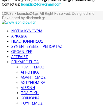
Contact us:
leonidio24gr@gmail.com
@2023 - leonidio24.gr. All Right Reserved. Designed and
Developed by diadromh.gr
Facebook
Twitter
Instagram
Pinterest
Tumblr
Youtube
ΝΟΤΙΑ ΚΥΝΟΥΡΙΑ
ΑΡΚΑΔΙΑ
ΠΕΛΟΠΟΝΝΗΣΟΣ
ΣΥΝΕΝΤΕΥΞΕΙΣ – ΡΕΠΟΡΤΑΖ
ORGANIZER
ΑΓΓΕΛΙΕΣ
ΕΠΙΚΑΙΡΟΤΗΤΑ
ΠΟΛΙΤΙΣΜΟΣ
ΑΓΡΟΤΙΚΑ
ΑΘΛΗΤΙΣΜΟΣ
ΑΣΤΥΝΟΜΙΚΑ
ΔΙΕΘΝΗ
ΠΟΛΙΤΙΚΗ
ΚΟΙΝΩΝΙΑ
ΤΟΥΡΙΣΜΟΣ