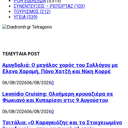
ΡΟΗ ΕΙΔΗΣΕΩΝ
(5,515)
ΣΥΝΕΝΤΕΥΞΕΙΣ – ΡΕΠΟΡΤΑΖ
(103)
ΤΟΥΡΙΣΜΟΣ
(212)
ΥΓΕΙΑ
(339)
ΤΕΛΕΥΤΑΙΑ POST
Αμυγδαλιά: Ο μεγάλος χορός του Συλλόγου με
Έλενα Χαραμή, Πάνο Χατζή και Νίκη Κορρέ
06/08/2026
06/08/2026
0
Leonidio Cruising: Ολοήμερη κρουαζιέρα σε
Φωκιανό και Κυπαρίσσι στις 9 Αυγούστου
06/08/2026
06/08/2026
0
Τσιτάλια: «Ο Καραγκιόζης και το Στοιχειωμένο