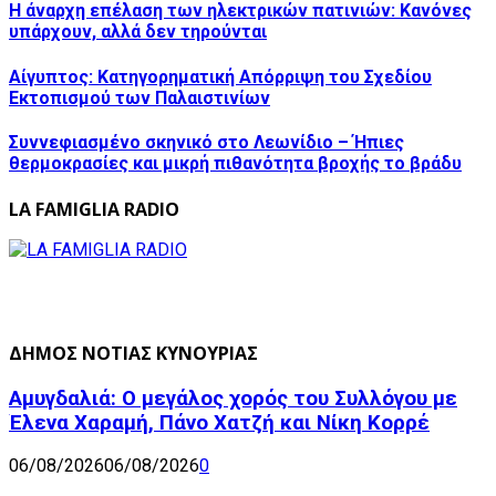
Η άναρχη επέλαση των ηλεκτρικών πατινιών: Κανόνες
υπάρχουν, αλλά δεν τηρούνται
Αίγυπτος: Κατηγορηματική Απόρριψη του Σχεδίου
Εκτοπισμού των Παλαιστινίων
Συννεφιασμένο σκηνικό στο Λεωνίδιο – Ήπιες
θερμοκρασίες και μικρή πιθανότητα βροχής το βράδυ
LA FAMIGLIA RADIO
ΔΗΜΟΣ ΝΟΤΙΑΣ ΚΥΝΟΥΡΙΑΣ
Αμυγδαλιά: Ο μεγάλος χορός του Συλλόγου με
Έλενα Χαραμή, Πάνο Χατζή και Νίκη Κορρέ
06/08/2026
06/08/2026
0