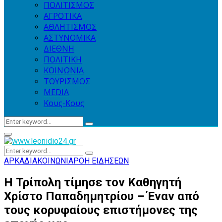
ΠΟΛΙΤΙΣΜΟΣ
ΑΓΡΟΤΙΚΑ
ΑΘΛΗΤΙΣΜΟΣ
ΑΣΤΥΝΟΜΙΚΑ
ΔΙΕΘΝΗ
ΠΟΛΙΤΙΚΗ
ΚΟΙΝΩΝΙΑ
ΤΟΥΡΙΣΜΟΣ
MEDIA
Κους-Κους
Search
Search
for:
Primary
Menu
Search
Search
for:
ΑΡΚΑΔΙΑ
ΚΟΙΝΩΝΙΑ
ΡΟΗ ΕΙΔΗΣΕΩΝ
Η Τρίπολη τίμησε τον Καθηγητή
Χρίστο Παπαδημητρίου – Έναν από
τους κορυφαίους επιστήμονες της