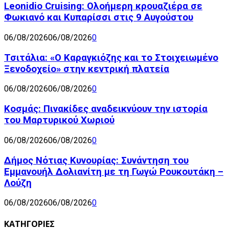
Leonidio Cruising: Ολοήμερη κρουαζιέρα σε
Φωκιανό και Κυπαρίσσι στις 9 Αυγούστου
06/08/2026
06/08/2026
0
Τσιτάλια: «Ο Καραγκιόζης και το Στοιχειωμένο
Ξενοδοχείο» στην κεντρική πλατεία
06/08/2026
06/08/2026
0
Κοσμάς: Πινακίδες αναδεικνύουν την ιστορία
του Μαρτυρικού Χωριού
06/08/2026
06/08/2026
0
Δήμος Νότιας Κυνουρίας: Συνάντηση του
Εμμανουήλ Δολιανίτη με τη Γωγώ Ρουκουτάκη –
Λούζη
06/08/2026
06/08/2026
0
ΚΑΤΗΓΟΡΙΕΣ