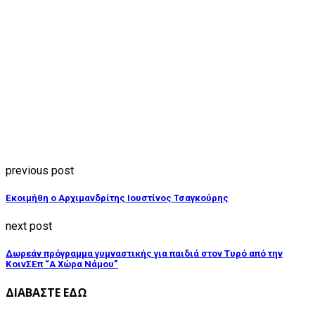
previous post
Εκοιμήθη ο Αρχιμανδρίτης Ιουστίνος Τσαγκούρης
next post
Δωρεάν πρόγραμμα γυμναστικής για παιδιά στον Τυρό από την
ΚοινΣΕπ “Α Χώρα Νάμου”
ΔΙΑΒΑΣΤΕ ΕΔΩ