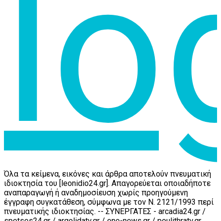
Όλα τα κείμενα, εικόνες και άρθρα αποτελούν πνευματική
ιδιοκτησία του [leonidio24.gr]. Απαγορεύεται οποιαδήποτε
αναπαραγωγή ή αναδημοσίευση χωρίς προηγούμενη
έγγραφη συγκατάθεση, σύμφωνα με τον Ν. 2121/1993 περί
πνευματικής ιδιοκτησίας. -- ΣΥΝΕΡΓΑΤΕΣ - arcadia24.gr /
spetses24.gr / argolidatv.gr / one-news.gr / poulithratv.gr