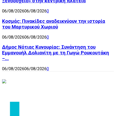
Ξενοδοχείο» στην κεντρική πλατεία
06/08/2026
06/08/2026
0
Κοσμάς: Πινακίδες αναδεικνύουν την ιστορία
του Μαρτυρικού Χωριού
06/08/2026
06/08/2026
0
Δήμος Νότιας Κυνουρίας: Συνάντηση του
Εμμανουήλ Δολιανίτη με τη Γωγώ Ρουκουτάκη
–...
06/08/2026
06/08/2026
0