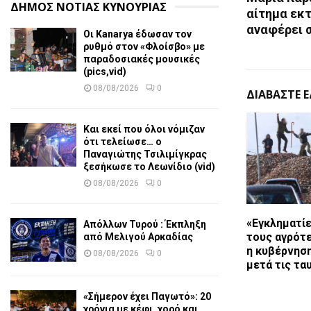
ΔΗΜΟΣ ΝΟΤΙΑΣ ΚΥΝΟΥΡΙΑΣ
αίτημα εκτ
αναφέρει 
Οι Kanarya έδωσαν τον
ρυθμό στον «Φλοίσβο» με
παραδοσιακές μουσικές
(pics,vid)
08/08/2026
0
ΔΙΑΒΑΣΤΕ 
Και εκεί που όλοι νόμιζαν
ότι τελείωσε… ο
Παναγιώτης Τσιλιμίγκρας
ξεσήκωσε το Λεωνίδιο (vid)
08/08/2026
0
«Εγκληματίε
Απόλλων Τυρού : Έκπληξη
τους αγρότε
από Μελιγού Αρκαδίας
η κυβέρνησ
08/08/2026
0
μετά τις τα
«Σήμερον έχει Παγωτό»: 20
χρόνια με κέφι, χορό και