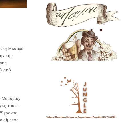
) στη Μεσαρά
ηνικής
δρες
Γενικό
ς Μεσαράς,
γές του e-
 29χρονος
α αίματος.