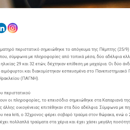
ιματηρό περιστατικό σημειώθηκε το απόγευμα της Πέμπτης (25/9
όπου, σύμφωνα με πληροφορίες από τοπικά μέσα, δύο αδέλφια ελλ
ηλικίας 29 και 32 ετών, δέχτηκαν επίθεση με μαχαίρια. Οι δύο άν
 αιμόφυρτοι και διακομίστηκαν εσπευσμένα στο Πανεπιστημιακό 
Ηρακλείου (ΠΑΓΝΗ).
ου περιστατικού
υν οι πληροφορίες, το επεισόδιο σημειώθηκε στα Καπαριανά τη
ας άλλης οικογένειας επιτέθηκαν στα δύο αδέλφια. Σύμφωνα με πη
ου nea kriti, ο 32χρονος φέρει σοβαρό τραύμα στον θώρακα, ενώ ο
έχει πολλαπλά τραύματα στα χέρια και έχει χάσει μεγάλη ποσότητ