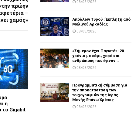
08/08/2026
στην πρώην
αφετέρια –
ίνει χαμός»
Απόλλων Τυρού : Έκπληξη από
Μελιγού Αρκαδίας
08/08/2026
«Σήμερον έχει Παγωτό»: 20
χρόνια με κέφι, χορό και
ανθρώπους που έγιναν...
08/08/2026
Προγραμματική σύμβαση για
την αποκατάσταση των
τοιχογραφιών της Ιεράς
ορο
Μονής Επάνω Χρέπας
ει η
08/08/2026
 το Gigabit