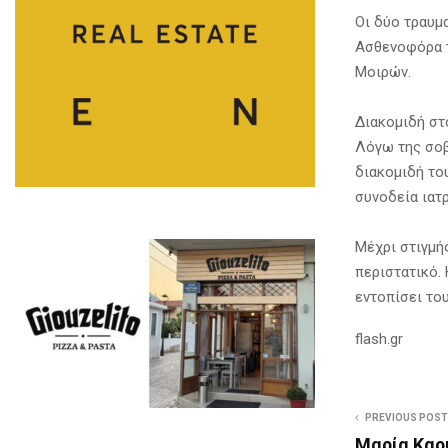
Οι δύο τραυμ
Ασθενοφόρα τ
Μοιρών.
Διακομιδή στ
Λόγω της σοβ
διακομιδή το
συνοδεία ιατ
Μέχρι στιγμή
περιστατικό. 
εντοπίσει το
flash.gr
PREVIOUS POST
Μαρία Καρ