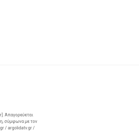
r]. Απαγορεύεται
η, σύμφωνα με τον
 / argolidatv.gr /