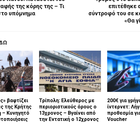
αφής της κόρης της – Τι
επιτέθηκε 
στο υπόμνημα
σύντροφό του σε κ
«Θα γ
ΕΔΩ
ς» βαφτίζει
Τρίπολη: Ελεύθερος με
200€ για γρήγ
ς της Κρήτης
περιοριστικούς όρους ο
ίντερνετ: Λήγ
η – Κυνηγητό
13χρονος – Βγαίνει από
προθεσμία για
υτοποιήσεις
την Εντατική ο 12χρονος
Voucher