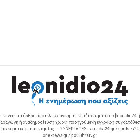
 εικόνες και άρθρα αποτελούν πνευματική ιδιοκτησία του [leonidio24.g
αραγωγή ή αναδημοσίευση χωρίς προηγούμενη έγγραφη συγκατάθεσ
 πνευματικής ιδιοκτησίας. -- ΣΥΝΕΡΓΑΤΕΣ - arcadia24.gr / spetses24.gr
one-news.gr / poulithratv.gr