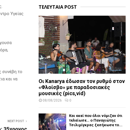
ς.
ΤΕΛΕΥΤΑΙΑ POST
ντρο Υγείας
ίγουσα
όρα,
ς συνέβη το
ια και να
Οι Kanarya έδωσαν τον ρυθμό στον
«Φλοίσβο» με παραδοσιακές
μουσικές (pics,vid)
08/08/2026
0
Και εκεί που όλοι νόμιζαν ότι
τελείωσε… ο Παναγιώτης
NEXT POST
Τσιλιμίγκρας ξεσήκωσε το...
: 35χρονος