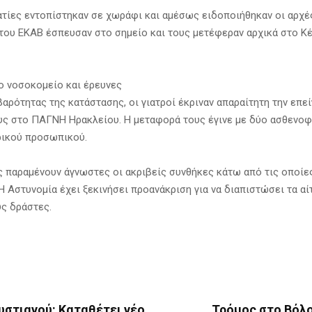
ατίες εντοπίστηκαν σε χωράφι και αμέσως ειδοποιήθηκαν οι αρχέ
ου ΕΚΑΒ έσπευσαν στο σημείο και τους μετέφεραν αρχικά στο Κέ
ο νοσοκομείο και έρευνες
αρότητας της κατάστασης, οι γιατροί έκριναν απαραίτητη την επε
υς στο ΠΑΓΝΗ Ηρακλείου. Η μεταφορά τους έγινε με δύο ασθενοφ
ρικού προσωπικού.
ς παραμένουν άγνωστες οι ακριβείς συνθήκες κάτω από τις οποίε
Η Αστυνομία έχει ξεκινήσει προανάκριση για να διαπιστώσει τα αίτ
υς δράστες.
υστιανού: Καταθέτει νέο
Τρόμος στο Βόλο