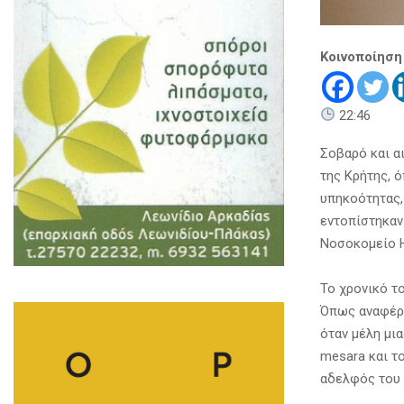
Κοινοποίηση
22:46
Σοβαρό και α
της Κρήτης, 
υπηκοότητας, 
εντοπίστηκαν
Νοσοκομείο 
Το χρονικό τ
Όπως αναφέρο
όταν μέλη μι
mesara και τ
αδελφός του 