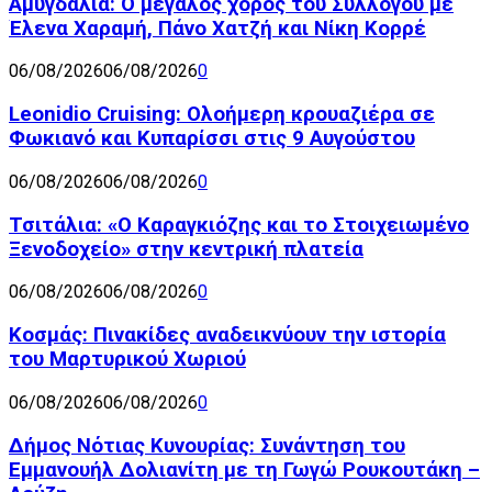
Αμυγδαλιά: Ο μεγάλος χορός του Συλλόγου με
Έλενα Χαραμή, Πάνο Χατζή και Νίκη Κορρέ
06/08/2026
06/08/2026
0
Leonidio Cruising: Ολοήμερη κρουαζιέρα σε
Φωκιανό και Κυπαρίσσι στις 9 Αυγούστου
06/08/2026
06/08/2026
0
Τσιτάλια: «Ο Καραγκιόζης και το Στοιχειωμένο
Ξενοδοχείο» στην κεντρική πλατεία
06/08/2026
06/08/2026
0
Κοσμάς: Πινακίδες αναδεικνύουν την ιστορία
του Μαρτυρικού Χωριού
06/08/2026
06/08/2026
0
Δήμος Νότιας Κυνουρίας: Συνάντηση του
Εμμανουήλ Δολιανίτη με τη Γωγώ Ρουκουτάκη –