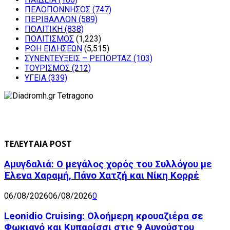
ΠΕΛΟΠΟΝΝΗΣΟΣ
(747)
ΠΕΡΙΒΑΛΛΟΝ
(589)
ΠΟΛΙΤΙΚΗ
(838)
ΠΟΛΙΤΙΣΜΟΣ
(1,223)
ΡΟΗ ΕΙΔΗΣΕΩΝ
(5,515)
ΣΥΝΕΝΤΕΥΞΕΙΣ – ΡΕΠΟΡΤΑΖ
(103)
ΤΟΥΡΙΣΜΟΣ
(212)
ΥΓΕΙΑ
(339)
ΤΕΛΕΥΤΑΙΑ POST
Αμυγδαλιά: Ο μεγάλος χορός του Συλλόγου με
Έλενα Χαραμή, Πάνο Χατζή και Νίκη Κορρέ
06/08/2026
06/08/2026
0
Leonidio Cruising: Ολοήμερη κρουαζιέρα σε
Φωκιανό και Κυπαρίσσι στις 9 Αυγούστου