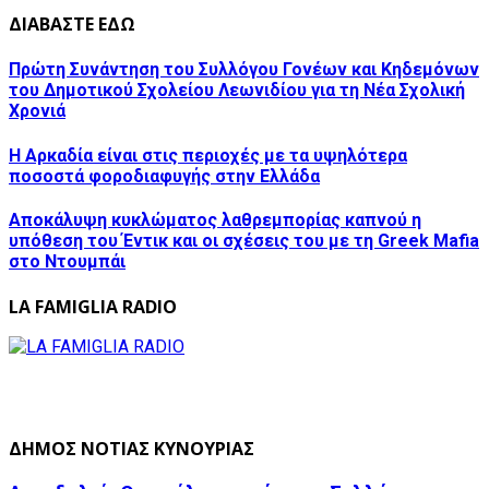
ΔΙΑΒΑΣΤΕ ΕΔΩ
Πρώτη Συνάντηση του Συλλόγου Γονέων και Κηδεμόνων
του Δημοτικού Σχολείου Λεωνιδίου για τη Νέα Σχολική
Χρονιά
Η Αρκαδία είναι στις περιοχές με τα υψηλότερα
ποσοστά φοροδιαφυγής στην Ελλάδα
Αποκάλυψη κυκλώματος λαθρεμπορίας καπνού η
υπόθεση του Έντικ και οι σχέσεις του με τη Greek Mafia
στο Ντουμπάι
LA FAMIGLIA RADIO
ΔΗΜΟΣ ΝΟΤΙΑΣ ΚΥΝΟΥΡΙΑΣ