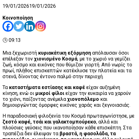
19/01/2026
19/01/2026
Κοινοποίηση
🕒 09:13
Μια ξεχωριστή
κυριακάτικη εξόρμηση
απόλαυσαν όσοι
επέλεξαν τον
χιονισμένο Κοσμά
, με το χωριό να γεμίζει
ζωή, κόσμο και εικόνες που θύμιζαν γιορτή. Από νωρίς το
πρωί, πλήθος επισκεπτών κατέκλυσε την πλατεία και τα
στενά, δίνοντας έντονο παλμό στην περιοχή.
Τα
καταστήματα εστίασης και καφέ
είχαν αυξημένη
κίνηση, ενώ οι
μικροί φίλοι
είχαν την ευκαιρία να χαρούν
το χιόνι, παίζοντας ανέμελα
χιονοπόλεμο
και
δημιουργώντας όμορφες εικόνες χαράς και ξεγνοιασιάς.
Η παραδοσιακή φιλοξενία του Κοσμά πρωταγωνίστησε, με
ζεστό καφέ, τσάι και γαλακτομπούρεκο
, αλλά και
πλούσιες γεύσεις που ικανοποίησαν κάθε επισκέπτη. Στα
τραπέζια δεν έλειψαν τα
βραστά, η φασολάδα, τα