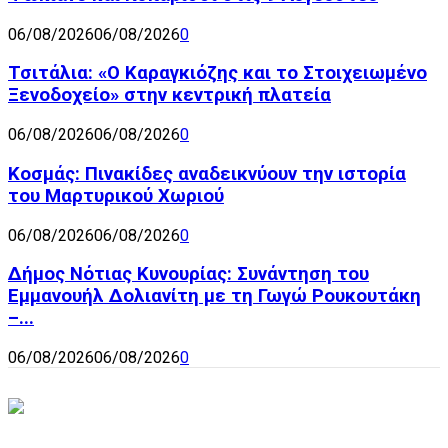
06/08/2026
06/08/2026
0
Τσιτάλια: «Ο Καραγκιόζης και το Στοιχειωμένο
Ξενοδοχείο» στην κεντρική πλατεία
06/08/2026
06/08/2026
0
Κοσμάς: Πινακίδες αναδεικνύουν την ιστορία
του Μαρτυρικού Χωριού
06/08/2026
06/08/2026
0
Δήμος Νότιας Κυνουρίας: Συνάντηση του
Εμμανουήλ Δολιανίτη με τη Γωγώ Ρουκουτάκη
–...
06/08/2026
06/08/2026
0