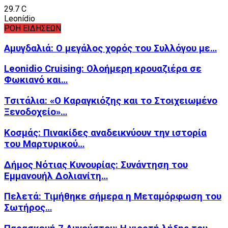
29.7
C
Leonídio
ΡΟΗ ΕΙΔΗΣΕΩΝ
Αμυγδαλιά: Ο μεγάλος χορός του Συλλόγου με…
Leonidio Cruising: Ολοήμερη κρουαζιέρα σε
Φωκιανό και…
Τσιτάλια: «Ο Καραγκιόζης και το Στοιχειωμένο
Ξενοδοχείο»…
Κοσμάς: Πινακίδες αναδεικνύουν την ιστορία
του Μαρτυρικού…
Δήμος Νότιας Κυνουρίας: Συνάντηση του
Εμμανουήλ Δολιανίτη…
Πελετά: Τιμήθηκε σήμερα η Μεταμόρφωση του
Σωτήρος…