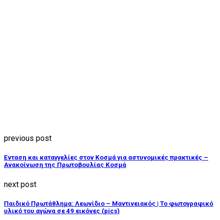
previous post
Ένταση και καταγγελίες στον Κοσμά για αστυνομικές πρακτικές –
Ανακοίνωση της Πρωτοβουλίας Κοσμά
next post
Παιδικό Πρωτάθλημα: Λεωνίδιο – Μαντινειακός | Το φωτογραφικό
υλικό του αγώνα σε 49 εικόνες (pics)