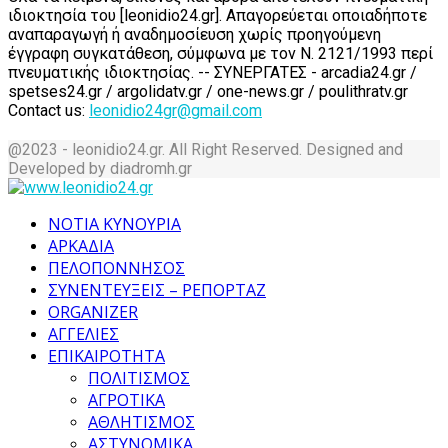
ιδιοκτησία του [leonidio24.gr]. Απαγορεύεται οποιαδήποτε
αναπαραγωγή ή αναδημοσίευση χωρίς προηγούμενη
έγγραφη συγκατάθεση, σύμφωνα με τον Ν. 2121/1993 περί
πνευματικής ιδιοκτησίας. -- ΣΥΝΕΡΓΑΤΕΣ - arcadia24.gr /
spetses24.gr / argolidatv.gr / one-news.gr / poulithratv.gr
Contact us:
leonidio24gr@gmail.com
@2023 - leonidio24.gr. All Right Reserved. Designed and
Developed by diadromh.gr
Facebook
Twitter
Instagram
Pinterest
Tumblr
Youtube
ΝΟΤΙΑ ΚΥΝΟΥΡΙΑ
ΑΡΚΑΔΙΑ
ΠΕΛΟΠΟΝΝΗΣΟΣ
ΣΥΝΕΝΤΕΥΞΕΙΣ – ΡΕΠΟΡΤΑΖ
ORGANIZER
ΑΓΓΕΛΙΕΣ
ΕΠΙΚΑΙΡΟΤΗΤΑ
ΠΟΛΙΤΙΣΜΟΣ
ΑΓΡΟΤΙΚΑ
ΑΘΛΗΤΙΣΜΟΣ
ΑΣΤΥΝΟΜΙΚΑ