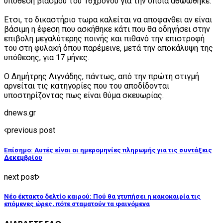
υπόθεση βιασμού του 16χρονου για την οποία αθωώθηκε.
Έτσι, το δικαστήριο τωρα καλείται να αποφανθει αν είναι
βάσιμη η έφεση που ασκήθηκε κάτι που θα οδηγήσει στην
επιβολη μεγαλύτερης ποινής και πιθανό την επιστροφή
του στη φυλακή όπου παρέμεινε, μετά την αποκάλυψη της
υπόθεσης, για 17 μήνες.
Ο Δημήτρης Λιγνάδης, πάντως, από την πρώτη στιγμή
αρνείται τις κατηγορίες που του αποδίδονται
υποστηρίζοντας πως είναι θύμα σκευωρίας.
dnews.gr
previous post
Επίσημο: Αυτές είναι οι ημερομηνίες πληρωμής για τις συντάξεις
Δεκεμβρίου
next post
Νέο έκτακτο δελτίο καιρού: Πού θα χτυπήσει η κακοκαιρία τις
επόμενες ώρες, πότε σταματούν τα φαινόμενα