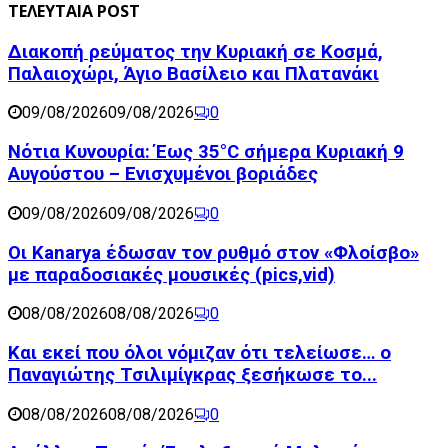
ΤΕΛΕΥΤΑΙΑ POST
Διακοπή ρεύματος την Κυριακή σε Κοσμά,
Παλαιοχώρι, Άγιο Βασίλειο και Πλατανάκι
09/08/2026
09/08/2026
0
Νότια Κυνουρία: Έως 35°C σήμερα Κυριακή 9
Αυγούστου – Ενισχυμένοι βοριάδες
09/08/2026
09/08/2026
0
Οι Kanarya έδωσαν τον ρυθμό στον «Φλοίσβο»
με παραδοσιακές μουσικές (pics,vid)
08/08/2026
08/08/2026
0
Και εκεί που όλοι νόμιζαν ότι τελείωσε… ο
Παναγιώτης Τσιλιμίγκρας ξεσήκωσε το...
08/08/2026
08/08/2026
0