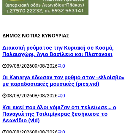
ΔΗΜΟΣ ΝΟΤΙΑΣ ΚΥΝΟΥΡΙΑΣ
Διακοπή ρεύματος την Κυριακή σε Κοσμά,
Παλαιοχώρι, Άγιο Βασίλειο και Πλατανάκι
09/08/2026
09/08/2026
0
Οι Kanarya έδωσαν τον ρυθμό στον «Φλοίσβο»
με παραδοσιακές μουσικές (pics,vid)
08/08/2026
08/08/2026
0
Και εκεί που όλοι νόμιζαν ότι τελείωσε… ο
Παναγιώτης Τσιλιμίγκρας ξεσήκωσε το
Λεωνίδιο (vid)
08/08/2026
08/08/2026
0