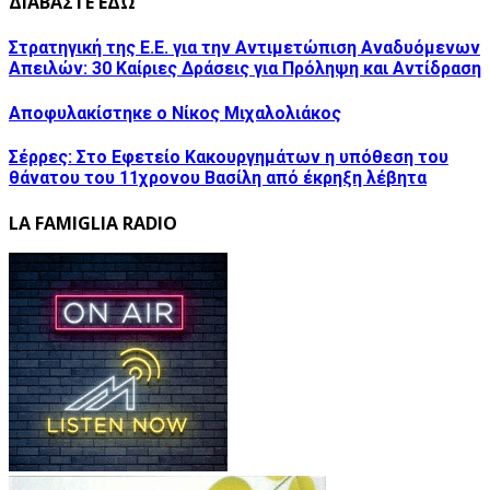
ΔΙΑΒΑΣΤΕ ΕΔΩ
Στρατηγική της Ε.Ε. για την Αντιμετώπιση Αναδυόμενων
Απειλών: 30 Καίριες Δράσεις για Πρόληψη και Αντίδραση
Αποφυλακίστηκε ο Νίκος Μιχαλολιάκος
Σέρρες: Στο Εφετείο Κακουργημάτων η υπόθεση του
θάνατου του 11χρονου Βασίλη από έκρηξη λέβητα
LA FAMIGLIA RADIO