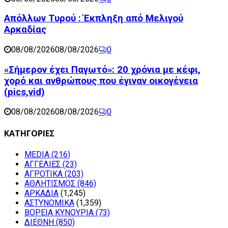
Απόλλων Τυρού : Έκπληξη από Μελιγού
Αρκαδίας
08/08/2026
08/08/2026
0
«Σήμερον έχει Παγωτό»: 20 χρόνια με κέφι,
χορό και ανθρώπους που έγιναν οικογένεια
(pics,vid)
08/08/2026
08/08/2026
0
ΚΑΤΗΓΟΡΙΕΣ
MEDIA
(216)
ΑΓΓΕΛΙΕΣ
(23)
ΑΓΡΟΤΙΚΑ
(203)
ΑΘΛΗΤΙΣΜΟΣ
(846)
ΑΡΚΑΔΙΑ
(1,245)
ΑΣΤΥΝΟΜΙΚΑ
(1,359)
ΒΟΡΕΙΑ ΚΥΝΟΥΡΙΑ
(73)
ΔΙΕΘΝΗ
(850)