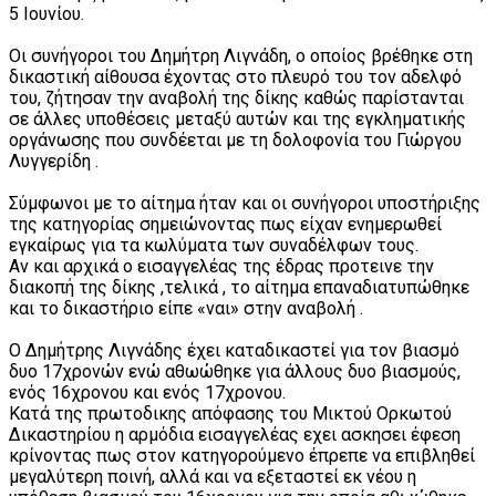
5 Ιουνίου.
Οι συνήγοροι του Δημήτρη Λιγνάδη, ο οποίος βρέθηκε στη
δικαστική αίθουσα έχοντας στο πλευρό του τον αδελφό
του, ζήτησαν την αναβολή της δίκης καθώς παρίστανται
σε άλλες υποθέσεις μεταξύ αυτών και της εγκληματικής
οργάνωσης που συνδέεται με τη δολοφονία του Γιώργου
Λυγγερίδη .
Σύμφωνοι με το αίτημα ήταν και οι συνήγοροι υποστήριξης
της κατηγορίας σημειώνοντας πως είχαν ενημερωθεί
εγκαίρως για τα κωλύματα των συναδέλφων τους.
Αν και αρχικά ο εισαγγελέας της έδρας προτεινε την
διακοπή της δίκης ,τελικά , το αίτημα επαναδιατυπώθηκε
και το δικαστήριο είπε «ναι» στην αναβολή .
Ο Δημήτρης Λιγνάδης έχει καταδικαστεί για τον βιασμό
δυο 17χρονών ενώ αθωώθηκε για άλλους δυο βιασμούς,
ενός 16χρονου και ενός 17χρονου.
Κατά της πρωτοδικης απόφασης του Μικτού Ορκωτού
Δικαστηρίου η αρμόδια εισαγγελέας εχει ασκησει έφεση
κρίνοντας πως στον κατηγορούμενο έπρεπε να επιβληθεί
μεγαλύτερη ποινή, αλλά και να εξεταστεί εκ νέου η