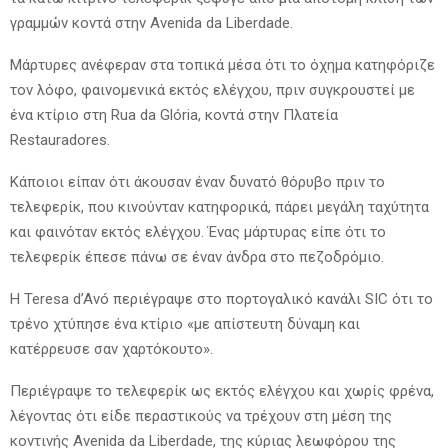
γραμμών κοντά στην Avenida da Liberdade.
Μάρτυρες ανέφεραν στα τοπικά μέσα ότι το όχημα κατηφόριζε
τον λόφο, φαινομενικά εκτός ελέγχου, πριν συγκρουστεί με
ένα κτίριο στη Rua da Glória, κοντά στην Πλατεία
Restauradores.
Κάποιοι είπαν ότι άκουσαν έναν δυνατό θόρυβο πριν το
τελεφερίκ, που κινούνταν κατηφορικά, πάρει μεγάλη ταχύτητα
και φαινόταν εκτός ελέγχου. Ένας μάρτυρας είπε ότι το
τελεφερίκ έπεσε πάνω σε έναν άνδρα στο πεζοδρόμιο.
Η Teresa d’Avó περιέγραψε στο πορτογαλικό κανάλι SIC ότι το
τρένο χτύπησε ένα κτίριο «με απίστευτη δύναμη και
κατέρρευσε σαν χαρτόκουτο».
Περιέγραψε το τελεφερίκ ως εκτός ελέγχου και χωρίς φρένα,
λέγοντας ότι είδε περαστικούς να τρέχουν στη μέση της
κοντινής Avenida da Liberdade, της κύριας λεωφόρου της