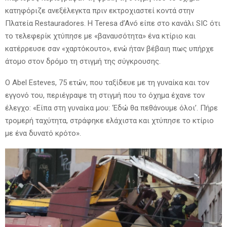
κατηφόριζε ανεξέλεγκτα πριν εκτροχιαστεί κοντά στην
Πλατεία Restauradores. Η Teresa d’Avó είπε στο κανάλι SIC ότι
το τελεφερίκ χτύπησε με «βαναυσότητα» ένα κτίριο και
κατέρρευσε σαν «χαρτόκουτο», ενώ ήταν βέβαιη πως υπήρχε
άτομο στον δρόμο τη στιγμή της σύγκρουσης.
Ο Abel Esteves, 75 ετών, που ταξίδευε με τη γυναίκα και τον
εγγονό του, περιέγραψε τη στιγμή που το όχημα έχανε τον
έλεγχο: «Είπα στη γυναίκα μου: ‘Εδώ θα πεθάνουμε όλοι’. Πήρε
τρομερή ταχύτητα, στράφηκε ελάχιστα και χτύπησε το κτίριο
με ένα δυνατό κρότο».