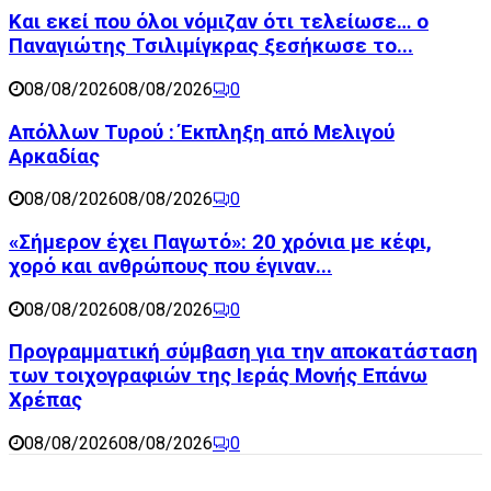
Και εκεί που όλοι νόμιζαν ότι τελείωσε… ο
Παναγιώτης Τσιλιμίγκρας ξεσήκωσε το...
08/08/2026
08/08/2026
0
Απόλλων Τυρού : Έκπληξη από Μελιγού
Αρκαδίας
08/08/2026
08/08/2026
0
«Σήμερον έχει Παγωτό»: 20 χρόνια με κέφι,
χορό και ανθρώπους που έγιναν...
08/08/2026
08/08/2026
0
Προγραμματική σύμβαση για την αποκατάσταση
των τοιχογραφιών της Ιεράς Μονής Επάνω
Χρέπας
08/08/2026
08/08/2026
0