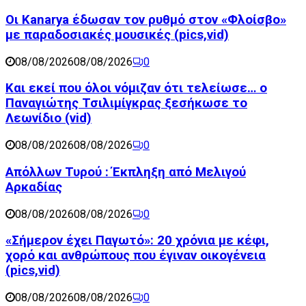
Οι Kanarya έδωσαν τον ρυθμό στον «Φλοίσβο»
με παραδοσιακές μουσικές (pics,vid)
08/08/2026
08/08/2026
0
Και εκεί που όλοι νόμιζαν ότι τελείωσε… ο
Παναγιώτης Τσιλιμίγκρας ξεσήκωσε το
Λεωνίδιο (vid)
08/08/2026
08/08/2026
0
Απόλλων Τυρού : Έκπληξη από Μελιγού
Αρκαδίας
08/08/2026
08/08/2026
0
«Σήμερον έχει Παγωτό»: 20 χρόνια με κέφι,
χορό και ανθρώπους που έγιναν οικογένεια
(pics,vid)
08/08/2026
08/08/2026
0