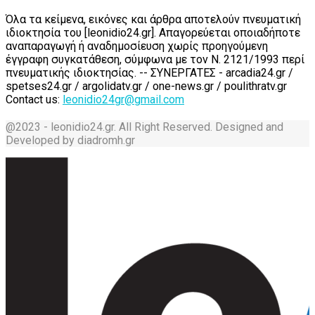
Όλα τα κείμενα, εικόνες και άρθρα αποτελούν πνευματική
ιδιοκτησία του [leonidio24.gr]. Απαγορεύεται οποιαδήποτε
αναπαραγωγή ή αναδημοσίευση χωρίς προηγούμενη
έγγραφη συγκατάθεση, σύμφωνα με τον Ν. 2121/1993 περί
πνευματικής ιδιοκτησίας. -- ΣΥΝΕΡΓΑΤΕΣ - arcadia24.gr /
spetses24.gr / argolidatv.gr / one-news.gr / poulithratv.gr
Contact us:
leonidio24gr@gmail.com
@2023 - leonidio24.gr. All Right Reserved. Designed and
Developed by diadromh.gr