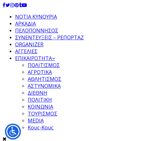
Facebook
Twitter
Instagram
Pinterest
Tumblr
Youtube
ΝΟΤΙΑ ΚΥΝΟΥΡΙΑ
ΑΡΚΑΔΙΑ
ΠΕΛΟΠΟΝΝΗΣΟΣ
ΣΥΝΕΝΤΕΥΞΕΙΣ – ΡΕΠΟΡΤΑΖ
ORGANIZER
ΑΓΓΕΛΙΕΣ
ΕΠΙΚΑΙΡΟΤΗΤΑ
ΠΟΛΙΤΙΣΜΟΣ
ΑΓΡΟΤΙΚΑ
ΑΘΛΗΤΙΣΜΟΣ
ΑΣΤΥΝΟΜΙΚΑ
ΔΙΕΘΝΗ
ΠΟΛΙΤΙΚΗ
ΚΟΙΝΩΝΙΑ
ΤΟΥΡΙΣΜΟΣ
MEDIA
Κους-Κους