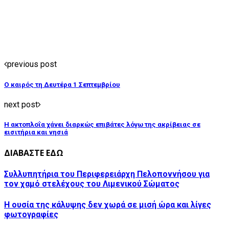
previous post
Ο καιρός τη Δευτέρα 1 Σεπτεμβρίου
next post
Η ακτοπλοΐα χάνει διαρκώς επιβάτες λόγω της ακρίβειας σε
εισιτήρια και νησιά
ΔΙΑΒΑΣΤΕ ΕΔΩ
Συλλυπητήρια του Περιφερειάρχη Πελοποννήσου για
τον χαμό στελέχους του Λιμενικού Σώματος
Η ουσία της κάλυψης δεν χωρά σε μισή ώρα και λίγες
φωτογραφίες