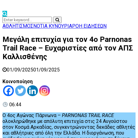
Search
Search
for:
ΑΘΛΗΤΙΣΜΟΣ
ΝΟΤΙΑ ΚΥΝΟΥΡΙΑ
ΡΟΗ ΕΙΔΗΣΕΩΝ
Μεγάλη επιτυχία για τον 4ο Parnonas
Trail Race – Ευχαριστίες από τον ΑΠΣ
Καλλισθένης
01/09/2025
01/09/2025
Κοινοποίηση
06:44
Ο 4ος Αγώνας Πάρνωνα –
PARNONAS TRAIL RACE
ολοκληρώθηκε με απόλυτη επιτυχία στις 24 Αυγούστου
στον Κοσμά Αρκαδίας, συγκεντρώνοντας δεκάδες αθλητές
και αθλήτριες από όλη την Ελλάδα. Η διοργάνωση, που