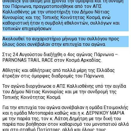
ανέδειξε για ακόμη μία χρονιά την ομορφιά και τη δύναμη
του Πάρνωνα, πραγματοποιήθηκε από τον ΑΠΣ
Καλλισθένης με την υποστήριξη του Δήμου Νότιας
Κυνουρίας και της Τοπικής Κοινότητας Κοσμά, ενώ
καθοριστική ήταν η συμβολή εθελοντών, συλλόγων και
τοπικών επιχειρήσεων.
Ακολουθεί το ευχαριστήριο μήνυμα του συλλόγου προς
όλους όσοι συνέβαλαν στην επιτυχία του αγώνα.
Στις 24 Αυγούστου διεξήχθη ο 4ος αγώνας Πάρνωνα –
PARNONAS TRAIL RACE στον Κοσμά Αρκαδίας.
Αθλητές και αθλήτριες από πολλά μέρη της Ελλάδας
έτρεξαν στις όμορφες διαδρομές του Πάρνωνα.
Τον αγώνα διοργάνωσε ο ΑΠΣ Καλλισθένης υπό την αιγίδα
του Δήμου Νότιας Κυνουρίας και με την συνδρομή της
Τοπικής Κοινότητας Κοσμά.
Για την επιτυχία του αγώνα συνέβαλαν η ομάδα Ετοιμοκλής
και η ομάδα Μοτοπαρέα καθώς και η κ. ΔΕΡΝΙΚΟΥ ΜΑΡΙΑ
με την παρέα της, τον κ. Λάτση Δημήτρη με την δική του
παρέα
που βοήθησαν στον καθαρισμό του μονοπατιού αλλά
και στο σταθμό Ποτίστρες, αλλά και όλους τους