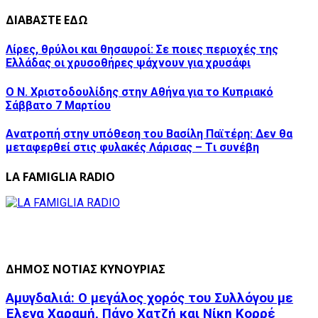
ΔΙΑΒΑΣΤΕ ΕΔΩ
Λίρες, θρύλοι και θησαυροί: Σε ποιες περιοχές της
Ελλάδας οι χρυσοθήρες ψάχνουν για χρυσάφι
Ο Ν. Χριστοδουλίδης στην Αθήνα για το Κυπριακό
Σάββατο 7 Μαρτίου
Ανατροπή στην υπόθεση του Βασίλη Παϊτέρη: Δεν θα
μεταφερθεί στις φυλακές Λάρισας – Tι συνέβη
LA FAMIGLIA RADIO
ΔΗΜΟΣ ΝΟΤΙΑΣ ΚΥΝΟΥΡΙΑΣ
Αμυγδαλιά: Ο μεγάλος χορός του Συλλόγου με
Έλενα Χαραμή, Πάνο Χατζή και Νίκη Κορρέ