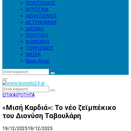
ΠΟΛΙΤΙΣΜΟΣ
ΑΓΡΟΤΙΚΑ
ΑΘΛΗΤΙΣΜΟΣ
ΑΣΤΥΝΟΜΙΚΑ
ΔΙΕΘΝΗ
ΠΟΛΙΤΙΚΗ
ΚΟΙΝΩΝΙΑ
ΤΟΥΡΙΣΜΟΣ
MEDIA
Κους-Κους
Search
Search
for:
Primary
Menu
Search
Search
for:
ΕΠΙΚΑΙΡΟΤΗΤΑ
«Μισή Καρδιά»: Το νέο ζεϊμπέκικο
του Διονύση Ταβουλάρη
19/12/2025
19/12/2025