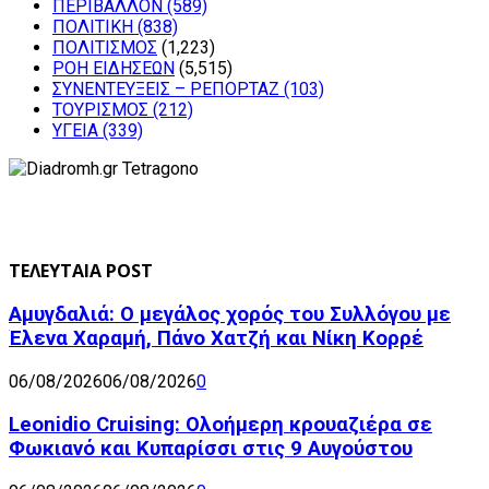
ΠΕΡΙΒΑΛΛΟΝ
(589)
ΠΟΛΙΤΙΚΗ
(838)
ΠΟΛΙΤΙΣΜΟΣ
(1,223)
ΡΟΗ ΕΙΔΗΣΕΩΝ
(5,515)
ΣΥΝΕΝΤΕΥΞΕΙΣ – ΡΕΠΟΡΤΑΖ
(103)
ΤΟΥΡΙΣΜΟΣ
(212)
ΥΓΕΙΑ
(339)
ΤΕΛΕΥΤΑΙΑ POST
Αμυγδαλιά: Ο μεγάλος χορός του Συλλόγου με
Έλενα Χαραμή, Πάνο Χατζή και Νίκη Κορρέ
06/08/2026
06/08/2026
0
Leonidio Cruising: Ολοήμερη κρουαζιέρα σε
Φωκιανό και Κυπαρίσσι στις 9 Αυγούστου