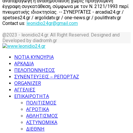
αναπαραγωγή ή αναδημοσίευση χωρίς προηγούμενη
έγγραφη συγκατάθεση, σύμφωνα με τον Ν. 2121/1993 περί
πνευματικής ιδιοκτησίας. -- ΣΥΝΕΡΓΑΤΕΣ - arcadia24.gr /
spetses24.gr / argolidatv.gr / one-news.gr / poulithratv.gr
Contact us:
leonidio24gr@gmail.com
@2023 - leonidio24.gr. All Right Reserved. Designed and
Developed by diadromh.gr
Facebook
Twitter
Instagram
Pinterest
Tumblr
Youtube
ΝΟΤΙΑ ΚΥΝΟΥΡΙΑ
ΑΡΚΑΔΙΑ
ΠΕΛΟΠΟΝΝΗΣΟΣ
ΣΥΝΕΝΤΕΥΞΕΙΣ – ΡΕΠΟΡΤΑΖ
ORGANIZER
ΑΓΓΕΛΙΕΣ
ΕΠΙΚΑΙΡΟΤΗΤΑ
ΠΟΛΙΤΙΣΜΟΣ
ΑΓΡΟΤΙΚΑ
ΑΘΛΗΤΙΣΜΟΣ
ΑΣΤΥΝΟΜΙΚΑ
ΔΙΕΘΝΗ