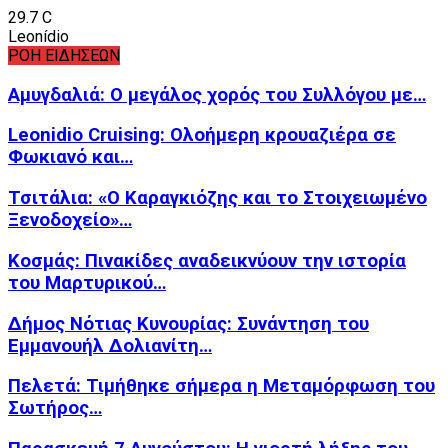
29.7
C
Leonídio
ΡΟΗ ΕΙΔΗΣΕΩΝ
Αμυγδαλιά: Ο μεγάλος χορός του Συλλόγου με…
Leonidio Cruising: Ολοήμερη κρουαζιέρα σε
Φωκιανό και…
Τσιτάλια: «Ο Καραγκιόζης και το Στοιχειωμένο
Ξενοδοχείο»…
Κοσμάς: Πινακίδες αναδεικνύουν την ιστορία
του Μαρτυρικού…
Δήμος Νότιας Κυνουρίας: Συνάντηση του
Εμμανουήλ Δολιανίτη…
Πελετά: Τιμήθηκε σήμερα η Μεταμόρφωση του
Σωτήρος…