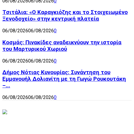
06/08/2026
06/08/2026
0
Τσιτάλια: «Ο Καραγκιόζης και το Στοιχειωμένο
Ξενοδοχείο» στην κεντρική πλατεία
06/08/2026
06/08/2026
0
Κοσμάς: Πινακίδες αναδεικνύουν την ιστορία
του Μαρτυρικού Χωριού
06/08/2026
06/08/2026
0
Δήμος Νότιας Κυνουρίας: Συνάντηση του
Εμμανουήλ Δολιανίτη με τη Γωγώ Ρουκουτάκη
–...
06/08/2026
06/08/2026
0