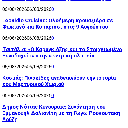
06/08/2026
06/08/2026
0
Leonidio Cruising: Ολοήμερη κρουαζιέρα σε
Φωκιανό και Κυπαρίσσι στις 9 Αυγούστου
06/08/2026
06/08/2026
0
Τσιτάλια: «Ο Καραγκιόζης και το Στοιχειωμένο
Ξενοδοχείο» στην κεντρική πλατεία
06/08/2026
06/08/2026
0
Κοσμάς: Πινακίδες αναδεικνύουν την ιστορία
του Μαρτυρικού Χωριού
06/08/2026
06/08/2026
0
Δήμος Νότιας Κυνουρίας: Συνάντηση του
Εμμανουήλ Δολιανίτη με τη Γωγώ Ρουκουτάκη –
Λούζη