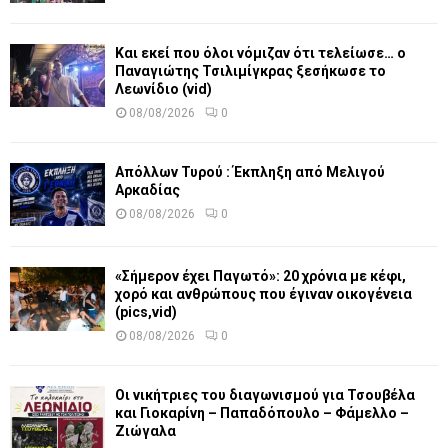
Και εκεί που όλοι νόμιζαν ότι τελείωσε… ο
Παναγιώτης Τσιλιμίγκρας ξεσήκωσε το
Λεωνίδιο (vid)
08/08/2026
0
Απόλλων Τυρού : Έκπληξη από Μελιγού
Αρκαδίας
08/08/2026
0
«Σήμερον έχει Παγωτό»: 20 χρόνια με κέφι,
χορό και ανθρώπους που έγιναν οικογένεια
(pics,vid)
08/08/2026
0
Οι νικήτριες του διαγωνισμού για Τσουβέλα
και Γιοκαρίνη – Παπαδόπουλο – Φάμελλο –
Ζιώγαλα