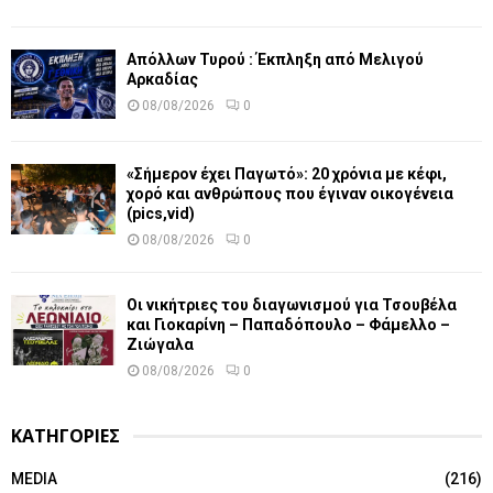
Απόλλων Τυρού : Έκπληξη από Μελιγού
Αρκαδίας
08/08/2026
0
«Σήμερον έχει Παγωτό»: 20 χρόνια με κέφι,
χορό και ανθρώπους που έγιναν οικογένεια
(pics,vid)
08/08/2026
0
Οι νικήτριες του διαγωνισμού για Τσουβέλα
και Γιοκαρίνη – Παπαδόπουλο – Φάμελλο –
Ζιώγαλα
08/08/2026
0
ΚΑΤΗΓΟΡΙΕΣ
MEDIA
(216)