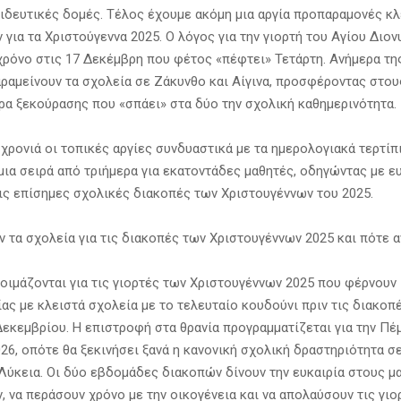
δευτικές δομές. Τέλος έχουμε ακόμη μια αργία προπαραμονές κλ
για τα Χριστούγεννα 2025. Ο λόγος για την γιορτή του Αγίου Διο
 χρόνο στις 17 Δεκέμβρη που φέτος «πέφτει» Τετάρτη. Ανήμερα τη
αραμείνουν τα σχολεία σε Ζάκυνθο και Αίγινα, προσφέροντας στου
ρα ξεκούρασης που «σπάει» στα δύο την σχολική καθημερινότητα.
 χρονιά οι τοπικές αργίες συνδυαστικά με τα ημερολογιακά τερτίπ
μια σειρά από τριήμερα για εκατοντάδες μαθητές, οδηγώντας με ε
ις επίσημες σχολικές διακοπές των Χριστουγέννων του 2025.
ν τα σχολεία για τις διακοπές των Χριστουγέννων 2025 και πότε α
τοιμάζονται για τις γιορτές των Χριστουγέννων 2025 που φέρνουν
ας με κλειστά σχολεία με το τελευταίο κουδούνι πριν τις διακοπ
 Δεκεμβρίου. Η επιστροφή στα θρανία προγραμματίζεται για την Πέ
26, οπότε θα ξεκινήσει ξανά η κανονική σχολική δραστηριότητα σ
 Λύκεια. Οι δύο εβδομάδες διακοπών δίνουν την ευκαιρία στους μ
 να περάσουν χρόνο με την οικογένεια και να απολαύσουν τις γιο