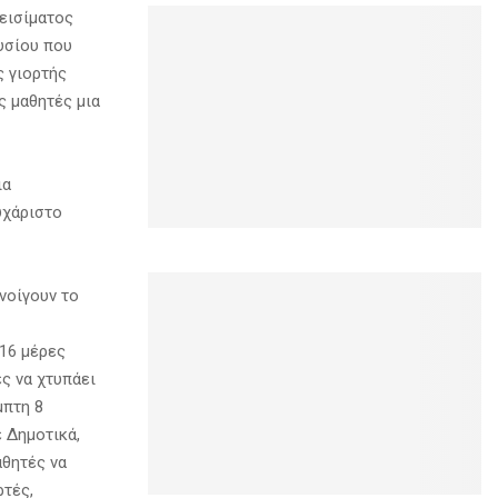
εισίματος
νυσίου που
ς γιορτής
ς μαθητές μια
ια
υχάριστο
νοίγουν το
 16 μέρες
ές να χτυπάει
μπτη 8
ε Δημοτικά,
αθητές να
ρτές,