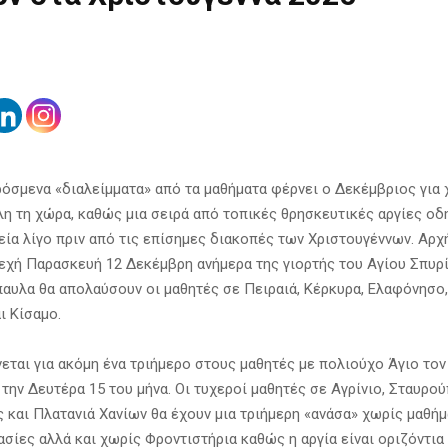
ρόσμενα «διαλείμματα» από τα μαθήματα φέρνει ο Δεκέμβριος για 
λη τη χώρα, καθώς μια σειρά από τοπικές θρησκευτικές αργίες οδ
εία λίγο πριν από τις επίσημες διακοπές των Χριστουγέννων. Αρχ
εχή Παρασκευή 12 Δεκέμβρη ανήμερα της γιορτής του Αγίου Σπυρ
παυλα θα απολαύσουν οι μαθητές σε Πειραιά, Κέρκυρα, Ελαφόνησο,
ι Κίσαμο.
νεται για ακόμη ένα τριήμερο στους μαθητές με πολιούχο Άγιο τον
 την Δευτέρα 15 του μήνα. Οι τυχεροί μαθητές σε Αγρίνιο, Σταυρο
 και Πλατανιά Χανίων θα έχουν μια τριήμερη «ανάσα» χωρίς μαθήμ
σίες αλλά και χωρίς Φροντιστήρια καθώς η αργία είναι οριζόντια