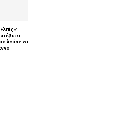
Ελπίς»:
κατέβει ο
πειλούσε να
κενό