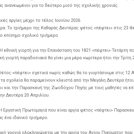
ς ανανεωμένοι για το δεύτερο μισό της σχολικής χρονιάς.
κές αργίες μέχρι το τέλος Ιουνίου 2026
ρα: Το τριήμερο της Καθαράς Δευτέρας φέτος «πέφτει» στις 23 Φ
το επίσημο σχολικό τριήμερο.
Η εθνική γιορτή για την Επανάσταση του 1821 «πέφτει» Τετάρτη πο
ή γιορτή παραδοσιακά θα γίνει μια μέρα νωρίτερα ήτοι την Τρίτη 
Φέτος «πέφτει» σχετικά νωρίς καθώς θα το γιορτάσουμε στις 12 Α
τα σχολεία θα παραμείνουν κλειστά από την Μεγάλη Δευτέρα ήτοι
ρι και την Παρασκευή της Ζωοδόχου Πηγής με τους μαθητές να ε
την Δευτέρα 20 Απριλίου.
Η Εργατική Πρωτομαγιά που είναι αργία φέτος «πέφτει» Παρασκε
ς ένα ιδανικό τριήμερο.
ική χρονιά ολοκληρώνεται με την αργία του Αγίου Πνεύματος που