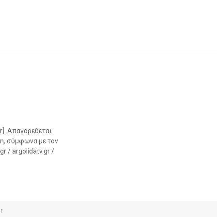
r]. Απαγορεύεται
η, σύμφωνα με τον
 / argolidatv.gr /
r