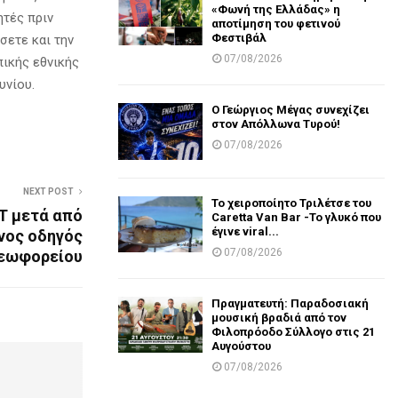
«Φωνή της Ελλάδας» η
ητές πριν
αποτίμηση του φετινού
Φεστιβάλ
σετε και την
07/08/2026
πικής εθνικής
υνίου.
Ο Γεώργιος Μέγας συνεχίζει
στον Απόλλωνα Τυρού!
07/08/2026
NEXT POST
Το χειροποίητο Τριλέτσε του
Τ μετά από
Caretta Van Bar -Το γλυκό που
έγινε viral...
νος οδηγός
07/08/2026
λεωφορείου
Πραγματευτή: Παραδοσιακή
μουσική βραδιά από τον
Φιλοπρόοδο Σύλλογο στις 21
Αυγούστου
07/08/2026