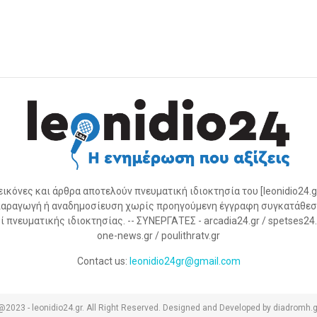
 εικόνες και άρθρα αποτελούν πνευματική ιδιοκτησία του [leonidio24.g
αραγωγή ή αναδημοσίευση χωρίς προηγούμενη έγγραφη συγκατάθεσ
 πνευματικής ιδιοκτησίας. -- ΣΥΝΕΡΓΑΤΕΣ - arcadia24.gr / spetses24.gr
one-news.gr / poulithratv.gr
Contact us:
leonidio24gr@gmail.com
@2023 - leonidio24.gr. All Right Reserved. Designed and Developed by diadromh.g