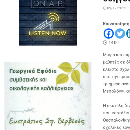
09/12/2025
Κοινοποίηση
🕒 14:00
Μικρά και απ
μαθητές σε ό
κλειστά σχολ
από την προσ
τριήμερη ανά
Μεσολόγγι κα
Η σκυτάλη δί
που εορτάζει
Θεσσαλονίκης
σχολικές εργα