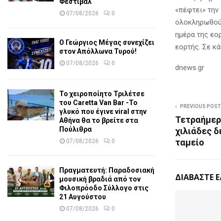
Φεστιβάλ
«πέφτει» την
07/08/2026
0
ολοκληρωθούν
ημέρα της εο
Ο Γεώργιος Μέγας συνεχίζει
εορτής. Σε κ
στον Απόλλωνα Τυρού!
07/08/2026
0
dnews.gr
Το χειροποίητο Τριλέτσε
του Caretta Van Bar -Το
PREVIOUS POST
γλυκό που έγινε viral στην
Τετραήμερ
Αθήνα θα το βρείτε στα
Πούλιθρα
χιλιάδες δ
ταμείο
07/08/2026
0
Πραγματευτή: Παραδοσιακή
ΔΙΑΒΑΣΤΕ 
μουσική βραδιά από τον
Φιλοπρόοδο Σύλλογο στις
21 Αυγούστου
07/08/2026
0