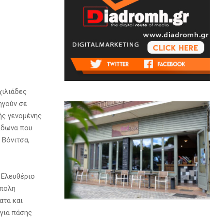
χιλιάδες
ηγούν σε
ής γενομένης
ίδωνα που
 Βόνιτσα,
 Ελευθέριο
ύπολη
ατα και
 για πάσης