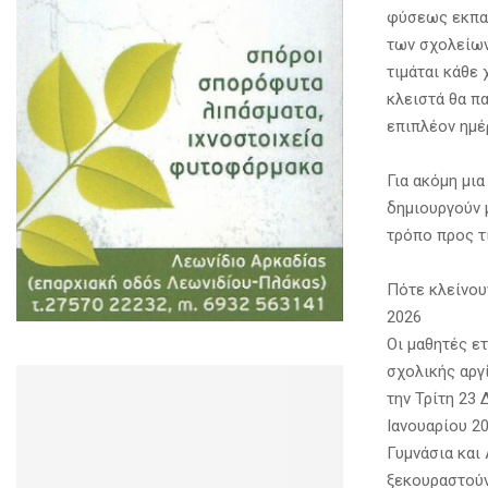
φύσεως εκπαι
των σχολείων 
τιμάται κάθε
κλειστά θα π
επιπλέον ημέ
Για ακόμη μια
δημιουργούν 
τρόπο προς τ
Πότε κλείνου
2026
Οι μαθητές ε
σχολικής αργί
την Τρίτη 23
Ιανουαρίου 20
Γυμνάσια και
ξεκουραστούν,