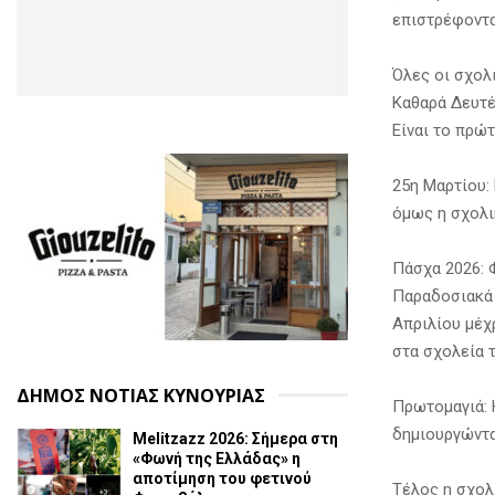
επιστρέφοντα
Όλες οι σχολι
Καθαρά Δευτέ
Είναι το πρώ
25η Μαρτίου: 
όμως η σχολικ
Πάσχα 2026: 
Παραδοσιακά 
Απριλίου μέχ
στα σχολεία 
ΔΗΜΟΣ ΝΟΤΙΑΣ ΚΥΝΟΥΡΙΑΣ
Πρωτομαγιά: 
δημιουργώντα
Melitzazz 2026: Σήμερα στη
«Φωνή της Ελλάδας» η
αποτίμηση του φετινού
Τέλος η σχολ