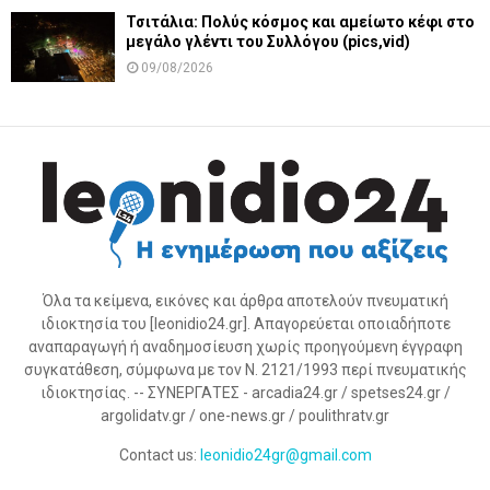
Τσιτάλια: Πολύς κόσμος και αμείωτο κέφι στο
μεγάλο γλέντι του Συλλόγου (pics,vid)
09/08/2026
Όλα τα κείμενα, εικόνες και άρθρα αποτελούν πνευματική
ιδιοκτησία του [leonidio24.gr]. Απαγορεύεται οποιαδήποτε
αναπαραγωγή ή αναδημοσίευση χωρίς προηγούμενη έγγραφη
συγκατάθεση, σύμφωνα με τον Ν. 2121/1993 περί πνευματικής
ιδιοκτησίας. -- ΣΥΝΕΡΓΑΤΕΣ - arcadia24.gr / spetses24.gr /
argolidatv.gr / one-news.gr / poulithratv.gr
Contact us:
leonidio24gr@gmail.com