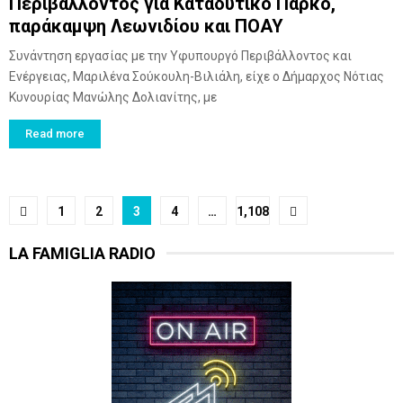
Περιβάλλοντος για Καταδυτικό Πάρκο,
παράκαμψη Λεωνιδίου και ΠΟΑΥ
Συνάντηση εργασίας με την Υφυπουργό Περιβάλλοντος και
Ενέργειας, Μαριλένα Σούκουλη-Βιλιάλη, είχε ο Δήμαρχος Νότιας
Κυνουρίας Μανώλης Δολιανίτης, με
Read more
Posts
1
2
3
4
…
1,108
pagination
LA FAMIGLIA RADIO