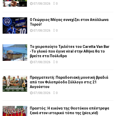
07/08/2026
0
Ο Γεώργιος Μέγας συνεχίζει στον Απόλλωνα
Τυρού!
07/08/2026
0
Το χειροποίητο Τριλέτσε του Caretta Van Bar
-Το γλυκό που έγινε viral στην Αθήνα θα το
βρείτε στα Πούλιθρα
07/08/2026
0
Πραγματευτή: Παραδοσιακή μουσική βραδιά
από τον Φιλοπρόοδο Σύλλογο στις 21
Αυγούστου
07/08/2026
0
Πραστός: Η εικόνα της Θεοτόκου επέστρεψε
ξανά στον ιστορικό τόπο της (pics,vid)