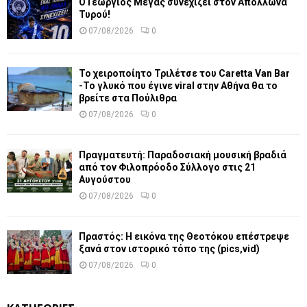
Ο Γεώργιος Μέγας συνεχίζει στον Απόλλωνα
Τυρού!
07/08/2026
0
Το χειροποίητο Τριλέτσε του Caretta Van Bar
-Το γλυκό που έγινε viral στην Αθήνα θα το
βρείτε στα Πούλιθρα
07/08/2026
0
Πραγματευτή: Παραδοσιακή μουσική βραδιά
από τον Φιλοπρόοδο Σύλλογο στις 21
Αυγούστου
07/08/2026
0
Πραστός: Η εικόνα της Θεοτόκου επέστρεψε
ξανά στον ιστορικό τόπο της (pics,vid)
07/08/2026
0