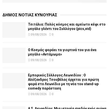
ΔΗΜΟΣ ΝΟΤΙΑΣ ΚΥΝΟΥΡΙΑΣ
Τσιτάλια: Πολύς κόσμος και αμείωτο κέφι στο
μεγάλο γλέντι του Συλλόγου (pics,vid)
09/08/2026
0
Ο Κοσμάς φοράει τα γιορτινά του για ένα
μεγάλο «Αντάμωμα»
09/08/2026
0
Εμπορικός Σύλλογος Λεωνιδίου : Ο
Αλέξανδρος Τσουβέλας έρχεται για πρώτη
φορά στο Λεωνίδιο με τη νέα του stand-up
comedy παράσταση
09/08/2026
0
Α.Σ. Λεωνιδίου: Μια ιστορία σχεδόν ενός αιώνα