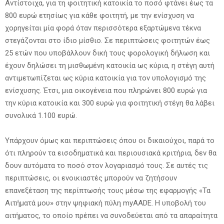
Αντίστοιχα, για τη φοιτητική κατοικία το ποσό φτάνει έως τα
800 ευρώ ετησίως για κάθε φοιτητή, με την ενίσχυση να
χορηγείται μία φορά όταν περισσότερα εξαρτώμενα τέκνα
στεγάζονται στο ίδιο μίσθιο. Σε περιπτώσεις φοιτητών έως
25 ετών που υποβάλλουν δική τους φορολογική δήλωση και
έχουν δηλώσει τη μισθωμένη κατοικία ως κύρια, η στέγη αυτή
αντιμετωπίζεται ως κύρια κατοικία για τον υπολογισμό της
ενίσχυσης. Έτσι, μια οικογένεια που πληρώνει 800 ευρώ για
την κύρια κατοικία και 300 ευρώ για φοιτητική στέγη θα λάβει
συνολικά 1.100 ευρώ.
Υπάρχουν όμως και περιπτώσεις όπου οι δικαιούχοι, παρά το
ότι πληρούν τα εισοδηματικά και περιουσιακά κριτήρια, δεν θα
δουν αυτόματα το ποσό στον λογαριασμό τους. Σε αυτές τις
περιπτώσεις, οι ενοικιαστές μπορούν να ζητήσουν
επανεξέταση της περίπτωσής τους μέσω της εφαρμογής «Τα
Αιτήματά μου» στην ψηφιακή πύλη myAADE. Η υποβολή του
αιτήματος, το οποίο πρέπει να συνοδεύεται από τα απαραίτητα