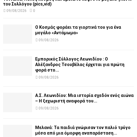
του Συλλόγου (pics,vid)
09/08/2026
0
Ο Κοσμάς φοράει τα γιορτινά του για ένα
μεγάλο «Αντάμωμα»
09/08/2026
Εμπορικός Σύλλογος Λεωνιδίου : Ο
Αλέξανδρος Τσουβέλας έρχεται για πρώτη
φορά στο...
09/08/2026
Α.Σ. Λεωνιδίου: Μια ιστορία σχεδόν ενός αιώνα
– Η ξεχωριστή αναφορά του...
09/08/2026
Μελανά: Τα παιδιά γνώρισαν τον παλιό τρύγο
μέσα από μια όμορφη αναπαράσταση...