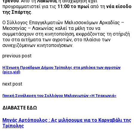
τρένου
. Από τη
Λακωνία
, η αναχώρηση έχει
προγραμματιστεί για τις
11:00 το πρωί
από τη
νέα είσοδο
της Σπάρτης
.
Ο Σύλλογος Επαγγελματιών Μελισσοκόμων Αρκαδίας –
Μεσσηνίας – Λακωνίας καλεί τα μέλη του να
συμμετάσχουν στη κινητοποίηση, εκφράζοντας τη στήριξή
του στα αιτήματα των αγροτών, στο πλαίσιο των
συνεχιζόμενων κινητοποιήσεων.
previous post
Η Ένωση Προέδρων Δήμου Τρίπολης στα μπλόκα των αγροτών
(pics,vid)
next post
Γενική Συνέλευση του Συλλόγου Μελανιωτών «Η Τσακωνιά»
ΔΙΑΒΑΣΤΕ ΕΔΩ
Μηνάς Αρτόπουλος : Ας μιλήσουμε για το Καρναβάλι της
Τρίπολης