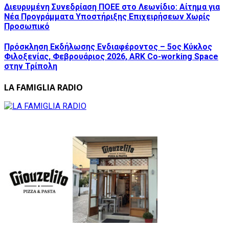
Διευρυμένη Συνεδρίαση ΠΟΕΕ στο Λεωνίδιο: Αίτημα για
Νέα Προγράμματα Υποστήριξης Επιχειρήσεων Χωρίς
Προσωπικό
Πρόσκληση Εκδήλωσης Ενδιαφέροντος – 5ος Κύκλος
Φιλοξενίας, Φεβρουάριος 2026, ARK Co-working Space
στην Τρίπολη
LA FAMIGLIA RADIO