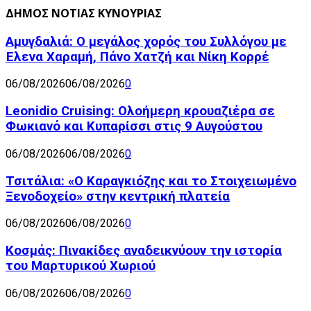
ΔΗΜΟΣ ΝΟΤΙΑΣ ΚΥΝΟΥΡΙΑΣ
Αμυγδαλιά: Ο μεγάλος χορός του Συλλόγου με
Έλενα Χαραμή, Πάνο Χατζή και Νίκη Κορρέ
06/08/2026
06/08/2026
0
Leonidio Cruising: Ολοήμερη κρουαζιέρα σε
Φωκιανό και Κυπαρίσσι στις 9 Αυγούστου
06/08/2026
06/08/2026
0
Τσιτάλια: «Ο Καραγκιόζης και το Στοιχειωμένο
Ξενοδοχείο» στην κεντρική πλατεία
06/08/2026
06/08/2026
0
Κοσμάς: Πινακίδες αναδεικνύουν την ιστορία
του Μαρτυρικού Χωριού
06/08/2026
06/08/2026
0