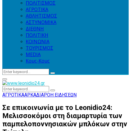
ΠΟΛΙΤΙΣΜΟΣ
ΑΓΡΟΤΙΚΑ
ΑΘΛΗΤΙΣΜΟΣ
ΑΣΤΥΝΟΜΙΚΑ
ΔΙΕΘΝΗ
ΠΟΛΙΤΙΚΗ
ΚΟΙΝΩΝΙΑ
ΤΟΥΡΙΣΜΟΣ
MEDIA
Κους-Κους
Search
Search
for:
Primary
Menu
Search
Search
for:
ΑΓΡΟΤΙΚΑ
ΑΡΚΑΔΙΑ
ΡΟΗ ΕΙΔΗΣΕΩΝ
Σε επικοινωνία με το Leonidio24:
Μελισσοκόμοι στη διαμαρτυρία των
παμπελοποννησιακών μπλόκων στην