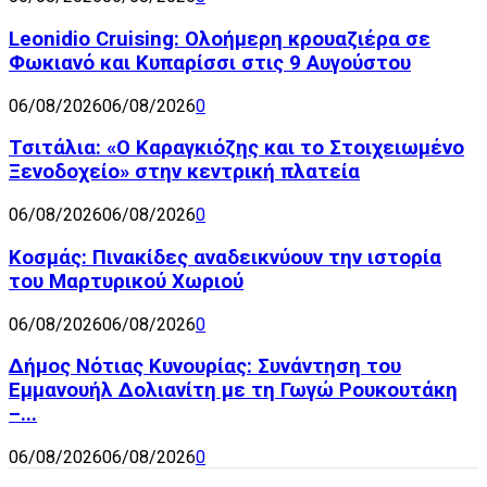
Leonidio Cruising: Ολοήμερη κρουαζιέρα σε
Φωκιανό και Κυπαρίσσι στις 9 Αυγούστου
06/08/2026
06/08/2026
0
Τσιτάλια: «Ο Καραγκιόζης και το Στοιχειωμένο
Ξενοδοχείο» στην κεντρική πλατεία
06/08/2026
06/08/2026
0
Κοσμάς: Πινακίδες αναδεικνύουν την ιστορία
του Μαρτυρικού Χωριού
06/08/2026
06/08/2026
0
Δήμος Νότιας Κυνουρίας: Συνάντηση του
Εμμανουήλ Δολιανίτη με τη Γωγώ Ρουκουτάκη
–...
06/08/2026
06/08/2026
0