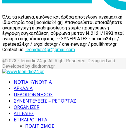
Όλα τα κείμενα, εικόνες και άρθρα αποτελούν πνευματική
ιδιοκτησία του [leonidio24.gr]. Απαγορεύεται οποιαδήποτε
αναπαραγωγή ή αναδημοσίευση χωρίς προηγούμενη
έγγραφη συγκατάθεση, σύμφωνα με τον Ν. 2121/1993 περί
πνευματικής ιδιοκτησίας. -- ΣΥΝΕΡΓΑΤΕΣ - arcadia24.gr /
spetses24.gr / argolidatv.gr / one-news.gr / poulithratv.gr
Contact us:
leonidio24gr@gmail.com
@2023 - leonidio24.gr. All Right Reserved. Designed and
Developed by diadromh.gr
Facebook
Twitter
Instagram
Pinterest
Tumblr
Youtube
ΝΟΤΙΑ ΚΥΝΟΥΡΙΑ
ΑΡΚΑΔΙΑ
ΠΕΛΟΠΟΝΝΗΣΟΣ
ΣΥΝΕΝΤΕΥΞΕΙΣ – ΡΕΠΟΡΤΑΖ
ORGANIZER
ΑΓΓΕΛΙΕΣ
ΕΠΙΚΑΙΡΟΤΗΤΑ
ΠΟΛΙΤΙΣΜΟΣ