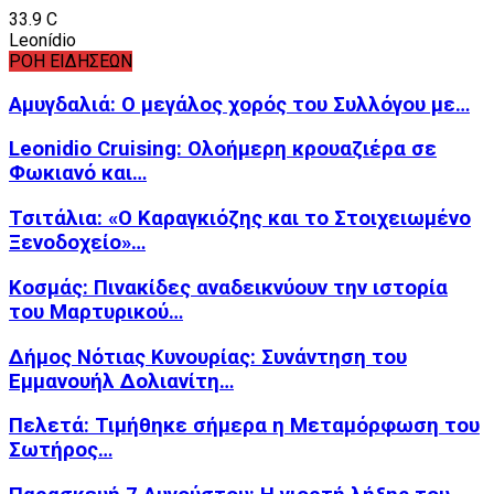
33.9
C
Leonídio
ΡΟΗ ΕΙΔΗΣΕΩΝ
Αμυγδαλιά: Ο μεγάλος χορός του Συλλόγου με…
Leonidio Cruising: Ολοήμερη κρουαζιέρα σε
Φωκιανό και…
Τσιτάλια: «Ο Καραγκιόζης και το Στοιχειωμένο
Ξενοδοχείο»…
Κοσμάς: Πινακίδες αναδεικνύουν την ιστορία
του Μαρτυρικού…
Δήμος Νότιας Κυνουρίας: Συνάντηση του
Εμμανουήλ Δολιανίτη…
Πελετά: Τιμήθηκε σήμερα η Μεταμόρφωση του
Σωτήρος…