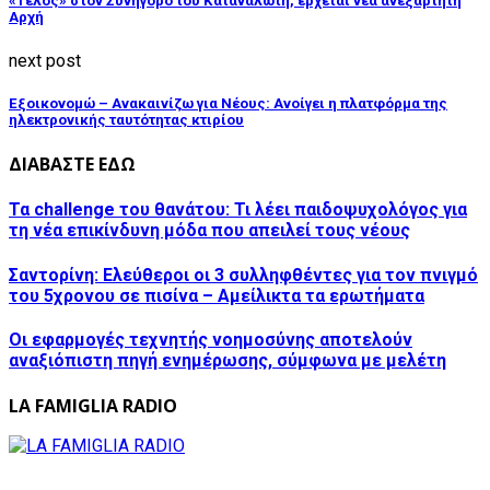
«Τέλος» στον Συνήγορο του Καταναλωτή, έρχεται νέα ανεξάρτητη
Αρχή
next post
Εξοικονομώ – Ανακαινίζω για Νέους: Ανοίγει η πλατφόρμα της
ηλεκτρονικής ταυτότητας κτιρίου
ΔΙΑΒΑΣΤΕ ΕΔΩ
Τα challenge του θανάτου: Τι λέει παιδοψυχολόγος για
τη νέα επικίνδυνη μόδα που απειλεί τους νέους
Σαντορίνη: Ελεύθεροι οι 3 συλληφθέντες για τον πνιγμό
του 5χρονου σε πισίνα – Αμείλικτα τα ερωτήματα
Οι εφαρμογές τεχνητής νοημοσύνης αποτελούν
αναξιόπιστη πηγή ενημέρωσης, σύμφωνα με μελέτη
LA FAMIGLIA RADIO