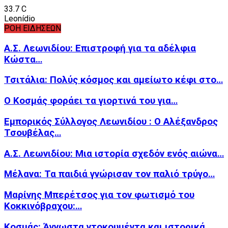
33.7
C
Leonídio
ΡΟΗ ΕΙΔΗΣΕΩΝ
Α.Σ. Λεωνιδίου: Επιστροφή για τα αδέλφια
Κώστα…
Τσιτάλια: Πολύς κόσμος και αμείωτο κέφι στο…
Ο Κοσμάς φοράει τα γιορτινά του για…
Εμπορικός Σύλλογος Λεωνιδίου : Ο Αλέξανδρος
Τσουβέλας…
Α.Σ. Λεωνιδίου: Μια ιστορία σχεδόν ενός αιώνα…
Μέλανα: Τα παιδιά γνώρισαν τον παλιό τρύγο…
Μαρίνης Μπερέτσος για τον φωτισμό του
Κοκκινόβραχου:…
Κοσμάς: Άγνωστα ντοκουμέντα και ιστορικά