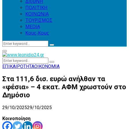
ΔΙΕΘΝΗ
ΠΟΛΙΤΙΚΗ
ΚΟΙΝΩΝΙΑ
ΤΟΥΡΙΣΜΟΣ
MEDIA
Κους-Κους
Search
Search
for:
Primary
Menu
Search
Search
for:
ΕΠΙΚΑΙΡΟΤΗΤΑ
ΟΙΚΟΝΟΜΙΑ
Στα 111,6 δισ. ευρώ ανήλθαν τα
«φέσια» – 4 εκατ. ΑΦΜ χρωστούν στο
Δημόσιο
29/10/2025
29/10/2025
Κοινοποίηση