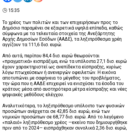
🕒 15:35
Το χρέος των πολιτών και των επιχειρήσεων προς το
Δημόσιο παραμένει σε εξαιρετικά υψηλά επίπεδα, καθώς
σύμφωνα με τα τελευταία στοιχεία της Ανεξάρτητης
Αρχής Δημοσίων Εσόδων (ΑΑΔΕ), τα ληξιπρόθεσμα χρέη
αγγίζουν τα 111,6 δισ. ευρώ.
Από αυτά, περίπου 84,4 δισ. ευρώ θεωρούνται
«πραγματικά» εισπράξιμα, ενώ τα υπόλοιπα 27,1 δισ. ευρώ
έχουν χαρακτηριστεί ως ανεπίδεκτα είσπραξης, κυρίως
λόγω πτωχεύσεων ή ανενεργών οφειλετών. Η εικόνα
αποτυπώνει με σαφήνεια το μέγεθος του προβλήματος,
την ώρα που η ΑΑΔΕ επιχειρεί να ενισχύσει τα έσοδα του
κράτους μέσα από αυστηρότερα μέτρα είσπραξης και νέες
ψηφιακές μεθόδους ελέγχου.
Αναλυτικότερα, το ληξιπρόθεσμο υπόλοιπο των φυσικών
προσώπων ανέρχεται σε 42,85 δισ. ευρώ, ενώ των
νομικών προσώπων σε 68,77 δισ. ευρώ. Από το λεγόμενο
«παλαιό» ληξιπρόθεσμο χρέος —εκείνο που δημιουργήθηκε
πριν από το 2024— εισπράχθηκαν συνολικά 2,36 δισ. ευρώ,