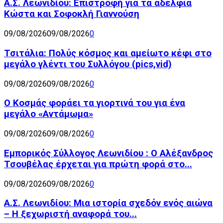
Α.Σ. Λεωνιδίου: Επιστροφή για τα αδέλφια
Κώστα και Σοφοκλή Γιαννούση
09/08/2026
09/08/2026
0
Τσιτάλια: Πολύς κόσμος και αμείωτο κέφι στο
μεγάλο γλέντι του Συλλόγου (pics,vid)
09/08/2026
09/08/2026
0
Ο Κοσμάς φοράει τα γιορτινά του για ένα
μεγάλο «Αντάμωμα»
09/08/2026
09/08/2026
0
Εμπορικός Σύλλογος Λεωνιδίου : Ο Αλέξανδρος
Τσουβέλας έρχεται για πρώτη φορά στο...
09/08/2026
09/08/2026
0
Α.Σ. Λεωνιδίου: Μια ιστορία σχεδόν ενός αιώνα
– Η ξεχωριστή αναφορά του...