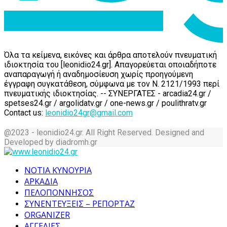
Όλα τα κείμενα, εικόνες και άρθρα αποτελούν πνευματική
ιδιοκτησία του [leonidio24.gr]. Απαγορεύεται οποιαδήποτε
αναπαραγωγή ή αναδημοσίευση χωρίς προηγούμενη
έγγραφη συγκατάθεση, σύμφωνα με τον Ν. 2121/1993 περί
πνευματικής ιδιοκτησίας. -- ΣΥΝΕΡΓΑΤΕΣ - arcadia24.gr /
spetses24.gr / argolidatv.gr / one-news.gr / poulithratv.gr
Contact us:
leonidio24gr@gmail.com
@2023 - leonidio24.gr. All Right Reserved. Designed and
Developed by diadromh.gr
Facebook
Twitter
Instagram
Pinterest
Tumblr
Youtube
ΝΟΤΙΑ ΚΥΝΟΥΡΙΑ
ΑΡΚΑΔΙΑ
ΠΕΛΟΠΟΝΝΗΣΟΣ
ΣΥΝΕΝΤΕΥΞΕΙΣ – ΡΕΠΟΡΤΑΖ
ORGANIZER
ΑΓΓΕΛΙΕΣ