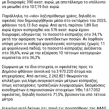
με διαγραφές 390 εκατ. ευρώ, με αποτέλεσμα το υπόλοιπο
να μειωθεί στα 107,19 δισ. ευρώ.
Παράλληλα, το «νέο» ληξιπρόθεσμο χρέος, δηλαδή οι
οφειλές που δημιουργήθηκαν μέσα στο οκτάμηνο του 2025,
φθάνουν τα 6,13 δισ. ευρώ. Από αυτό, περίπου 1,89 δισ.
ευρώ έχουν εισπραχθεί και 576 εκατ. ευρώ έχουν
διαγραφεί, οδηγώντας το ποσοστό είσπραξης στο 34,1%
μετά την αφαίρεση των ανεπίδεκτων ποσών. Αν ληφθούν
υπόψη μόνο οι καθαρά φορολογικές κατηγορίες (χωρίς 11
μη φορολογικά πεδία), το ποσοστό είσπραξης αυξάνεται
στο 36,6%, ενώ με την εξαίρεση 10 τέτοιων κατηγοριών
κυμαίνεται στο 36,3%.
Σύμφωνα με τα ίδια στοιχεία, οι οφειλέτες προς το
Δημόσιο φθάνουν συνολικά τα 3.973.220 άτομα και
επιχειρήσεις. Από αυτούς, 2.262.821 θεωρούνται
επιλέξιμοι για λήψη αναγκαστικών μέτρων είσπραξης,
όπως κατασχέσεις τραπεζικών λογαριασμών, δεσμεύσεις
εισοδημάτων ή περιουσιακών στοιχείων. Ήδη 1.617.052
οφειλέτες, δηλαδή ποσοστό 71,5%, βρίσκονται υπό τέτοια
μέτρα.
Η εικόνα αυτή δείχνει ότι, παρά τις προσπάθειες της ΑΑΔΕ