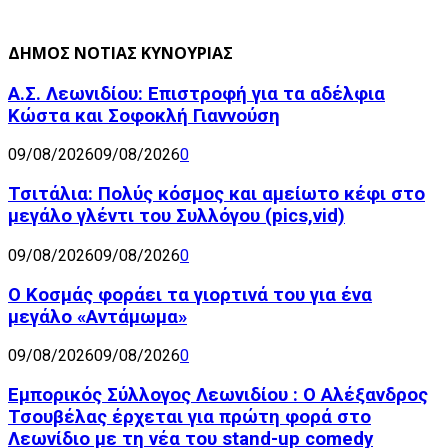
ΔΗΜΟΣ ΝΟΤΙΑΣ ΚΥΝΟΥΡΙΑΣ
Α.Σ. Λεωνιδίου: Επιστροφή για τα αδέλφια
Κώστα και Σοφοκλή Γιαννούση
09/08/2026
09/08/2026
0
Τσιτάλια: Πολύς κόσμος και αμείωτο κέφι στο
μεγάλο γλέντι του Συλλόγου (pics,vid)
09/08/2026
09/08/2026
0
Ο Κοσμάς φοράει τα γιορτινά του για ένα
μεγάλο «Αντάμωμα»
09/08/2026
09/08/2026
0
Εμπορικός Σύλλογος Λεωνιδίου : Ο Αλέξανδρος
Τσουβέλας έρχεται για πρώτη φορά στο
Λεωνίδιο με τη νέα του stand-up comedy