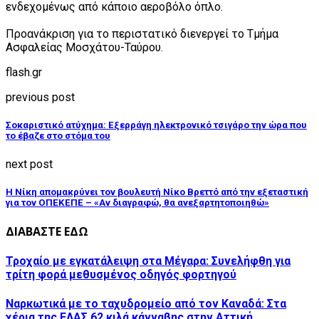
ενδεχομένως από κάποιο αεροβόλο όπλο.
Προανάκριση για το περιστατικό διενεργεί το Τμήμα
Ασφαλείας Μοσχάτου-Ταύρου.
flash.gr
previous post
Σοκαριστικό ατύχημα: Εξερράγη ηλεκτρονικό τσιγάρο την ώρα που
το έβαζε στο στόμα του
next post
Η Νίκη απομακρύνει τον βουλευτή Νίκο Βρεττό από την εξεταστική
για τον ΟΠΕΚΕΠΕ – «Αν διαγραφώ, θα ανεξαρτητοποιηθώ»
ΔΙΑΒΑΣΤΕ ΕΔΩ
Τροχαίο με εγκατάλειψη στα Μέγαρα: Συνελήφθη για
τρίτη φορά μεθυσμένος οδηγός φορτηγού
Ναρκωτικά με το ταχυδρομείο από τον Καναδά: Στα
χέρια της ΕΛΑΣ 62 κιλά κάνναβης στην Αττική