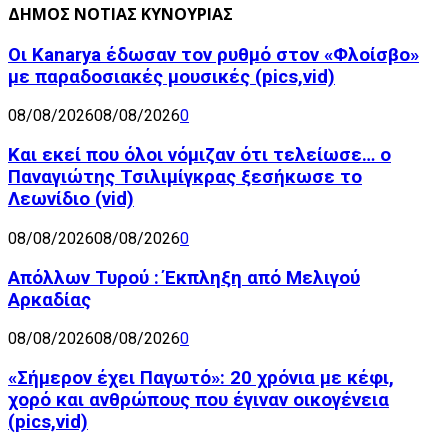
ΔΗΜΟΣ ΝΟΤΙΑΣ ΚΥΝΟΥΡΙΑΣ
Οι Kanarya έδωσαν τον ρυθμό στον «Φλοίσβο»
με παραδοσιακές μουσικές (pics,vid)
08/08/2026
08/08/2026
0
Και εκεί που όλοι νόμιζαν ότι τελείωσε… ο
Παναγιώτης Τσιλιμίγκρας ξεσήκωσε το
Λεωνίδιο (vid)
08/08/2026
08/08/2026
0
Απόλλων Τυρού : Έκπληξη από Μελιγού
Αρκαδίας
08/08/2026
08/08/2026
0
«Σήμερον έχει Παγωτό»: 20 χρόνια με κέφι,
χορό και ανθρώπους που έγιναν οικογένεια
(pics,vid)