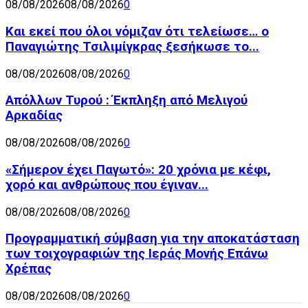
08/08/2026
08/08/2026
0
Και εκεί που όλοι νόμιζαν ότι τελείωσε… ο
Παναγιώτης Τσιλιμίγκρας ξεσήκωσε το...
08/08/2026
08/08/2026
0
Απόλλων Τυρού : Έκπληξη από Μελιγού
Αρκαδίας
08/08/2026
08/08/2026
0
«Σήμερον έχει Παγωτό»: 20 χρόνια με κέφι,
χορό και ανθρώπους που έγιναν...
08/08/2026
08/08/2026
0
Προγραμματική σύμβαση για την αποκατάσταση
των τοιχογραφιών της Ιεράς Μονής Επάνω
Χρέπας
08/08/2026
08/08/2026
0