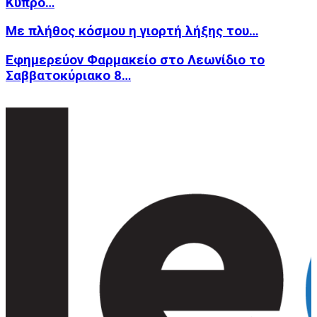
Κύπρο…
Με πλήθος κόσμου η γιορτή λήξης του…
Εφημερεύον Φαρμακείο στο Λεωνίδιο το
Σαββατοκύριακο 8…