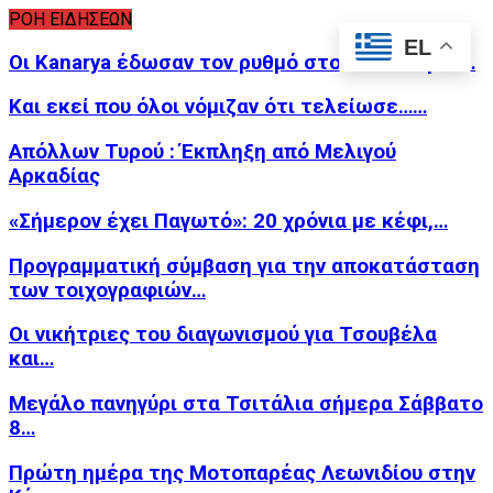
ΡΟΗ ΕΙΔΗΣΕΩΝ
EL
Οι Kanarya έδωσαν τον ρυθμό στον «Φλοίσβο»…
Και εκεί που όλοι νόμιζαν ότι τελείωσε……
Απόλλων Τυρού : Έκπληξη από Μελιγού
Αρκαδίας
«Σήμερον έχει Παγωτό»: 20 χρόνια με κέφι,…
Προγραμματική σύμβαση για την αποκατάσταση
των τοιχογραφιών…
Οι νικήτριες του διαγωνισμού για Τσουβέλα
και…
Μεγάλο πανηγύρι στα Τσιτάλια σήμερα Σάββατο
8…
Πρώτη ημέρα της Μοτοπαρέας Λεωνιδίου στην