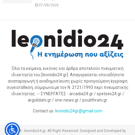
07/08/2026
Όλα τα κείμενα, εικόνες και άρθρα αποτελούν πνευματική
ιδιοκτησία του [leonidio24.gr]. Απαγορεύεται οποιαδήποτε
αναπαραγωγή ή αναδημοσίευση χωρίς προηγούμενη έγγραφη
συγκατάθεση, σύμφωνα με τον Ν. 2121/1993 περί πνευματικής
ιδιοκτησίας. -- ΣΥΝΕΡΓΑΤΕΣ - arcadia24.gr / spetses24.gr /
argolidatv.gr / one-news.gr / poulithratv.gr
Contact us:
leonidio24gr@gmail.com
@2023 - leonidio24.gr. All Right Reserved. Designed and Developed by