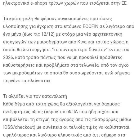
ηλεκτρονικά e-shops τρίτων χωρών που εισάγεται στην ΕΕ.
Τα κράτη-μέλη θα φέρουν συγκεκριμένες προτάσεις
υλοποίησης για έγκριση στο επόμενο ECOFIN σε λιγότερο από
ένα μήνα (έως τις 12/12) με στόχο μια νέα αρχιτεκτονική
εισαγωγών των μικροδεμάτων από Κίνα και τρίτες χώρες, η
οποία θα λειτουργήσει “το συντομότερο δυνατόν” εντός του
2026, κατά τρόπο πάντως που να μη προκαλεί πρόσθετες
καθυστερήσεις και προβλήματα στα τελωνεία, από τον όγκο
των μικροδεμάτων τα οποία θα συσσωρεύονται, ενώ σήμερα
περνάνε «ατελώνιστα».
Τι αλλάζει για τον καταναλωτή
Κάθε δέμα από τρίτη χώρα θα αξιολογείται για δασμούς
ανεξαρτήτως αξίας (πέραν του ΦΠΑ που ήδη ισχύει και
επιβάλλεται τη στιγμή της αγοράς από τις πλατφόρμες μέσω
IOSS/checkout) με συνέπεια οι τελικές τιμές να καθίστανται
υψηλότερες και λιγότερο ελκυστικές από ό,τι σήμερα στα