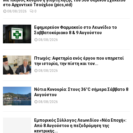
Με πλήθος κόσμου η γιορτή λήξης του 5ου Θερινού Σχολείου
στο Αρχοντικό Τσούχλου (pics,vid)
08/08/2026
0
Εφημερεύον Φαρμακείο στο Λεωνίδιο το
Σαββατοκύριακο 8 & 9 Αυγούστου
08/08/2026
Πτωχός: Αφετηρία ενός έργου που υπηρετεί
την ιστορία, την πίστη και τον...
08/08/2026
Νότια Κυνουρία: Στους 36°C σήμερα Σάββατο 8
Αυγούστου
08/08/2026
Εμπορικός Σύλλογος Λεωνιδίου «Νέα Εποχή»:
Από 8 Αυγούστου η πεζοδρόμηση της
κεντρικής...