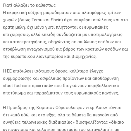
Γιατί αλλάζει το καθεστώς
Η εκρηκτική αύξηση μικροδεμάτων από πλατφόρμες τρίτων
χωρών (όπως Temu και Shein) έχει επιφέρει απώλειες και στα
κράτη μέλη, όχι μόνο γιατί πλήττονται οι ευρωπαϊκές
επιχειρήσεις, αλλά επειδή συνδυάζεται με υποτιμολογήσεις
και καταστρατηγήσεις, οδηγώντας σε απώλειες εσόδων και
στρέβλωση ανταγωνισμού εις βάρος των κρατικών εσόδων και
της ευρωπαϊκού λιανεμπορίου και βιομηχανίας.
Η ΕΕ επιδιώκει ισότιμους όρους, καλύτερο έλεγχο
συμμόρφωσης και ασφάλειας προϊόντων και αποθάρρυνση
«fast fashion» πρακτικών που διογκώνουν περιβαλλοντικό
αποτύπωμα και παρακάμπτουν τους ευρωπαϊκούς κανόνες.
Η Πρόεδρος της Κομισιόν Ούρσουλα φον ντερ Λάιεν τόνισε
ότι «από εδώ και στο εξής, όλα τα δέματα θα περνούν από
συνήθεις τελωνειακές διαδικασίες» διασφαλίζοντας «δίκαιο
ανταγωνισμό και καλύτερη προστασία του καταναλωτή», με