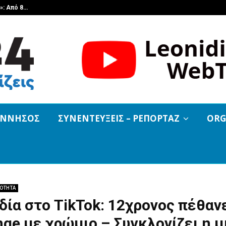
»: Από 8…
Melitzazz 2026: Σήμερα στη «Φωνή
ΟΝΝΗΣΟΣ
ΣΥΝΕΝΤΕΥΞΕΙΣ – ΡΕΠΟΡΤΑΖ
ORG
ΡΟΤΗΤΑ
ία στο TikTok: 12χρονος πέθαν
nge με χρώμιο – Συγκλονίζει η 