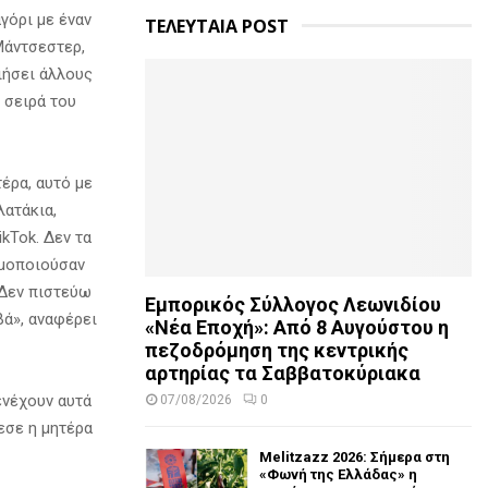
γόρι με έναν
ΤΕΛΕΥΤΑΙΑ POST
Μάντσεστερ,
ιήσει άλλους
 σειρά του
τέρα, αυτό με
λατάκια,
kTok. Δεν τα
ιμοποιούσαν
 Δεν πιστεύω
Εμπορικός Σύλλογος Λεωνιδίου
βά», αναφέρει
«Νέα Εποχή»: Από 8 Αυγούστου η
πεζοδρόμηση της κεντρικής
αρτηρίας τα Σαββατοκύριακα
ενέχουν αυτά
07/08/2026
0
εσε η μητέρα
Melitzazz 2026: Σήμερα στη
«Φωνή της Ελλάδας» η