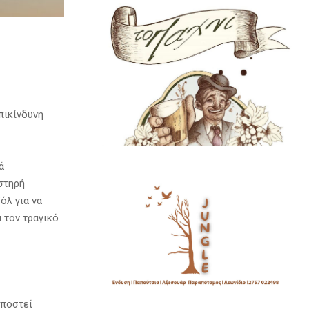
πικίνδυνη
ά
υστηρή
όλ για να
 τον τραγικό
υποστεί