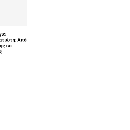
για
ατιώτη: Από
ης σε
ς