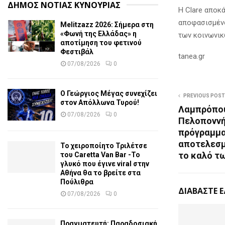
ΔΗΜΟΣ ΝΟΤΙΑΣ ΚΥΝΟΥΡΙΑΣ
Η Clare αποκά
αποφασισμένο
Melitzazz 2026: Σήμερα στη
«Φωνή της Ελλάδας» η
των κοινωνικ
αποτίμηση του φετινού
Φεστιβάλ
tanea.gr
07/08/2026
0
Ο Γεώργιος Μέγας συνεχίζει
PREVIOUS POST
στον Απόλλωνα Τυρού!
Λαμπρόπου
07/08/2026
0
Πελοποννή
πρόγραμμα
αποτελεσμ
Το χειροποίητο Τριλέτσε
το καλό τ
του Caretta Van Bar -Το
γλυκό που έγινε viral στην
Αθήνα θα το βρείτε στα
Πούλιθρα
ΔΙΑΒΑΣΤΕ 
07/08/2026
0
Πραγματευτή: Παραδοσιακή