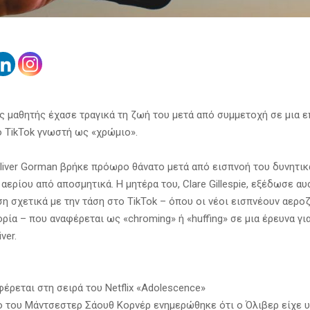
ς μαθητής έχασε τραγικά τη ζωή του μετά από συμμετοχή σε μια ε
 TikTok γνωστή ως «χρώμιο».
liver Gorman βρήκε πρόωρο θάνατο μετά από εισπνοή του δυνητικ
ερίου από αποσμητικά. Η μητέρα του, Clare Gillespie, εξέδωσε α
η σχετικά με την τάση στο TikTok – όπου οι νέοι εισπνέουν αεροζ
ία – που αναφέρεται ως «chroming» ή «huffing» σε μια έρευνα για
ver.
έρεται στη σειρά του Netflix «Adolescence»
ο του Μάντσεστερ Σάουθ Κορνέρ ενημερώθηκε ότι ο Όλιβερ είχε 