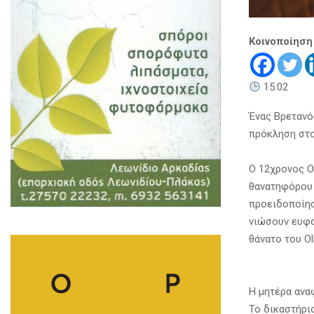
Κοινοποίηση
15:02
Ένας Βρετανό
πρόκληση στο
Ο 12χρονος O
θανατηφόρου α
προειδοποίησ
νιώσουν ευφορ
θάνατο του Oli
Η μητέρα αναφ
Το δικαστήρι