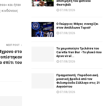
αποτίμηση του φετινού
ess» και ήταν
Φεστιβάλ
07/08/2026
ς κινδύνους
Ο Γεώργιος Μέγας συνεχίζει
στον Απόλλωνα Τυρού!
07/08/2026
NEXT POST
Το χειροποίητο Τριλέτσε του
4χρονο στο
Caretta Van Bar -Το γλυκό που
έγινε viral...
τοπίστηκαν
 σπίτι του
07/08/2026
Πραγματευτή: Παραδοσιακή
μουσική βραδιά από τον
Φιλοπρόοδο Σύλλογο στις 21
Αυγούστου
07/08/2026