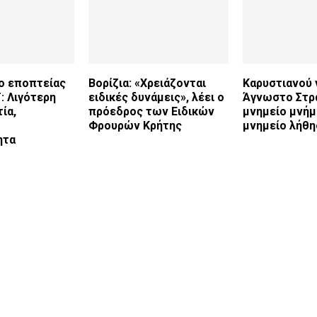
ο εποπτείας
Βορίζια: «Χρειάζονται
Καρυστιανού 
: Λιγότερη
ειδικές δυνάμεις», λέει ο
Άγνωστο Στρ
ία,
πρόεδρος των Ειδικών
μνημείο μνήμ
Φρουρών Κρήτης
μνημείο λήθη
ητα