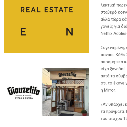
λεκτική παρε
σταθερό κοιν
αλλά τώρα κά
γονείς για δ
Netflix Adole
Συγκινημένη, 
πονάει. Κάθε
αποσμητικά κ
είχα ξαναδεί,
αυτά τα σύμβ
ότι το έκανε 
η Mirror.
«Αν υπάρχει 
τα πράγματα. 
του άτυχου 1