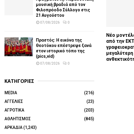
μουσική βραδιά από τον
Φιλοπρόοδο Σύλλογο στις
21 Αυγούστου
07/08/2026
0
Νέο μοντέλ
Πραστός: Η εικόνα της
από την ΕΚΤ
Θεοτόκου επέστρεψε ξανά
γραφειοκρατ
στον ιστορικό τόπο της
μεγαλύτερη
(pics,vid)
ανθεκτικότ
07/08/2026
0
ΚΑΤΗΓΟΡΙΕΣ
MEDIA
(216)
ΑΓΓΕΛΙΕΣ
(23)
ΑΓΡΟΤΙΚΑ
(203)
ΑΘΛΗΤΙΣΜΟΣ
(845)
ΑΡΚΑΔΙΑ
(1,243)