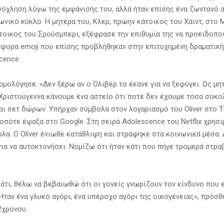
νόχληση λόγω της εμφάνισής του, αλλά ήταν επίσης ένα ζωντανό α
ωνικό κύκλο. Η μητέρα του, Κλερ, πρώην κάτοικος του Χάιντ, στο 
τοικος του Σρούσμπερι, εξέφρασε την επιθυμία της να προειδοπο
ιάφορα emoji που επίσης προβλήθηκαν στην επιτυχημένη δραματική
scence.
ομολόγησε: «Δεν ξέρω αν ο Όλιβερ το έκανε για να ξεφύγει. Ως μη
 Χριστούγεννα κάνουμε ένα αστείο ότι ποτέ δεν έχουμε τόσα σοκο
αι σετ δώρων. Υπήρχαν σύμβολα στον λογαριασμό του Oliver στο Ti
 οπότε έψαξα στο Google. Στη σειρά Adolescence του Netflix χρησ
ολα. Ο Oliver ένιωθε κατάθλιψη και στράφηκε στα κοινωνικά μέσα.
για να αυτοκτονήσει. Νομίζω ότι ήταν κάτι που πήγε τρομερά στρα
κάτι, θέλω να βεβαιωθώ ότι οι γονείς γνωρίζουν τον κίνδυνο που 
Ήταν ένα γλυκό αγόρι, ένα υπέροχο αγόρι της οικογένειας», πρόσθ
2χρονου.