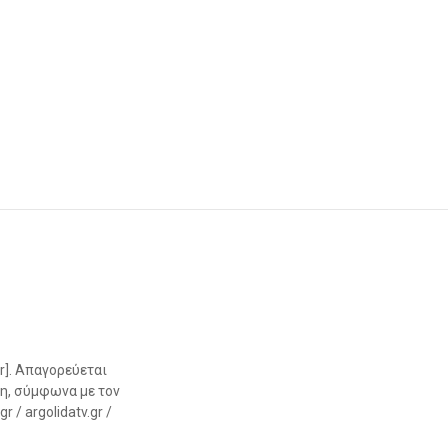
r]. Απαγορεύεται
η, σύμφωνα με τον
 / argolidatv.gr /