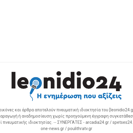
 εικόνες και άρθρα αποτελούν πνευματική ιδιοκτησία του [leonidio24.g
αραγωγή ή αναδημοσίευση χωρίς προηγούμενη έγγραφη συγκατάθεσ
 πνευματικής ιδιοκτησίας. -- ΣΥΝΕΡΓΑΤΕΣ - arcadia24.gr / spetses24.gr
one-news.gr / poulithratv.gr